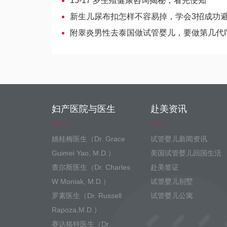
15-17 岁生殖健康咨询揭秘，看完便知
新生儿尿布扣怎样不容易掉，学会3招成功
附睾炎男性去泰国做试管婴儿，要做第几代IVF
妇产医院与医生
赴美资讯
姚桂梅医生（Dr. Grace
试管婴儿新闻资讯
Guimei Yao, M.D.）
美国试管婴儿回国生活
查尔斯医生（Dr. Charles
赴美签证
W Moniak, M.D.）
试管婴儿别墅
罗素医生（Dr. Russell
试管婴儿公寓
Rapoza,M.D.）
赛达格特医生（Dr.