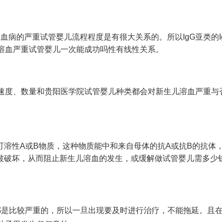
溶血病的严重
试管婴儿流程
程度是有很大关系的。所以IgG亚类的I
溶血严重
试管婴儿一次能成功吗
性有线性关系。
的速度、数量和
贵阳医学院试管婴儿
种类都会对新生儿溶血严重与
可溶性A或B物质，这种物质能中和来自母体的抗A或抗B的抗体
被破坏，从而阻止新生儿溶血的发生，或缓解
做试管婴儿需多少
都是比较严重的，所以一旦出现要及时进行治疗，不能拖延。且