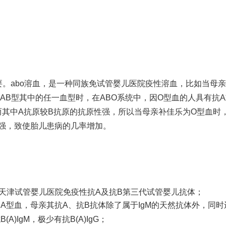
。abo溶血，是一种同族免
试管婴儿医院
疫性溶血，比如当母亲
和AB型其中的任一血型时，在ABO系统中，因O型血的人具有抗
，而其中A抗原较B抗原的抗原性强，所以当母亲
补佳乐
为O型血时
很强，致使胎儿患病的几率增加。
天津试管婴儿医院
免疫性抗A及抗B
第三代试管婴儿
抗体；
A型血，母亲其抗A、抗B抗体除了属于IgM的天然抗体外，同时
)IgM，极少有抗B(A)IgG；