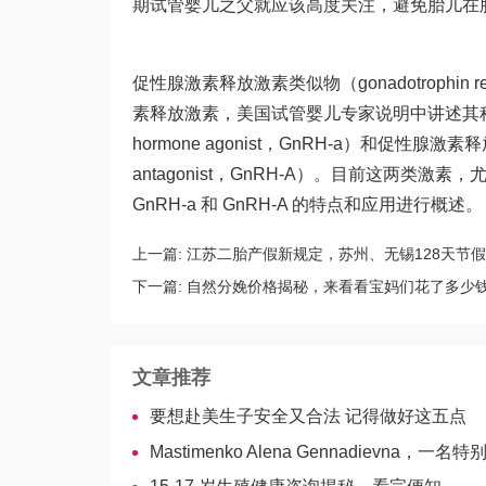
期
试管婴儿之父
就应该高度关注，避免胎儿在
促性腺激素释放激素类似物（gonadotrophin re
素释放激素，美国试管婴儿专家说明中讲述其种类包括促
hormone agonist，GnRH-a）和促性腺激素释放
antagonist，GnRH-A）。目前这两类
GnRH-a 和 GnRH-A 的特点和应用进行概述。
上一篇:
江苏二胎产假新规定，苏州、无锡128天节
下一篇:
自然分娩价格揭秘，来看看宝妈们花了多少
文章推荐
要想赴美生子安全又合法 记得做好这五点
Mastimenko Alena Gennadievna，一名特别负责的妇