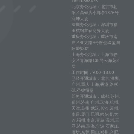
18910858475
北京办公地址：北京市朝
阳区高碑店小郊亭1376号
润坤大厦
深圳办公地址：深圳市福
田杭钢富春商务大厦
重庆办公地址：重庆市南
岸区亚太路9号融创玖玺国
际6栋3层
上海办公地址：上海市静
安区青海路138号云海苑2
层
工作时间：9:00~18:00
已经开通城市：北京,深圳,
广州,重庆,上海,香港,洛杉
矶,圣彼得堡
即将开通城市：成都,苏州,
郑州,济南,广州,珠海,杭州,
天津,苏州,武汉,长沙,常州,
南昌,厦门,昆明,哈尔滨,大
连,福州,南京,青岛,温州,三
亚,济南,珠海,宁波,石家庄,
廊坊,东莞,周山,郑州,合肥,