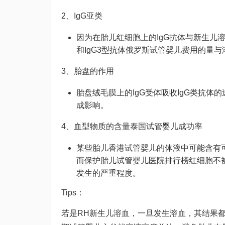
2、IgG亚类
因为在胎儿红细胞上的IgG抗体与新生儿
和IgG3型抗体
俄罗斯试管婴儿费用
的量与
3、胎盘的作用
胎盘绒毛膜上的IgG受体吸收IgG类抗体
成影响。
4、血型物质的含量
泰国试管婴儿成功率
某些胎儿
香港试管婴儿
的体液中可能含有
而保护胎儿
试管婴儿医院排行榜
红细胞不
发生的严重程度。
Tips：
若是RH新生儿溶血，一旦发生溶血，其结果