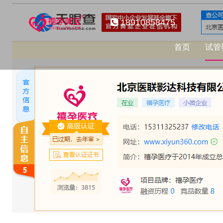
18910858475
首页
试管