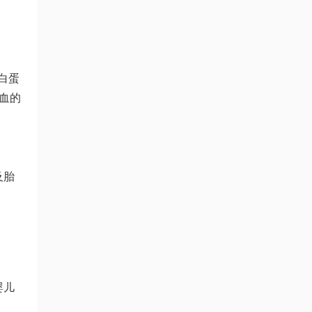
白蛋
血的
及胎
婴儿