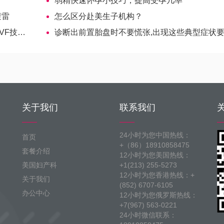
弱精快速怀孕小技巧，提高受孕几率
避雷
怎么区分赴美生子机构？
技术？
诊断出前置胎盘时不要慌张,出现这些典型症状要及时
关于我们
联系我们
24小时为您中国热线：
首页
+（86）18910858475
套餐介绍
12小时为您美国热线：
美国妇产科
+1(213) 255-5273
12小时为您香港热线：+
关于我们
(852) 6707-6105
办公中心
12小时为您俄罗斯热线：
+7(967) 563-0221
24小时微信联系：