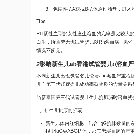
3、免疫性抗A或抗B抗体通过胎盘，进
Tips：
RH阴性血型的女性发生溶血的几率是比较大的
白
生，所
童梦无忧试管婴儿
以Rh溶血病一般
情况不多见。
2
影响新生儿ab
香港试管婴儿
o溶血
不同新生儿出现
试管婴儿论坛
abo溶血严重
儿血
第三代试管婴儿成功率
型物质的含量关系
当新
泰国第三代试管婴儿
生儿抗原弱时溶血就
1、新生儿抗原的强弱
新生儿体内红细胞上结合 IgG抗体数量
很少IgG类ABO抗体，那其患溶血病的严