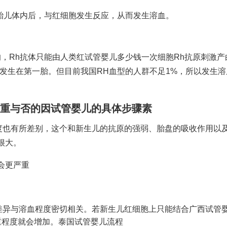
入胎儿体内后，与红细胞发生反应，从而发生溶血。
，Rh抗体只能由人类红
试管婴儿多少钱一次
细胞Rh抗原刺激产
不发生在第一胎。但目前我国RH血型的人群不足1%，所以发生溶
严重与否的因
试管婴儿的具体步骤
素
程度也有所差别，这个和新生儿的抗原的强弱、胎盘的吸收作用以
很大。
会更严重
的差异与溶血程度密切相关。若新生儿红细胞上只能结合
广西试管
重程度就会增加。
泰国试管婴儿流程