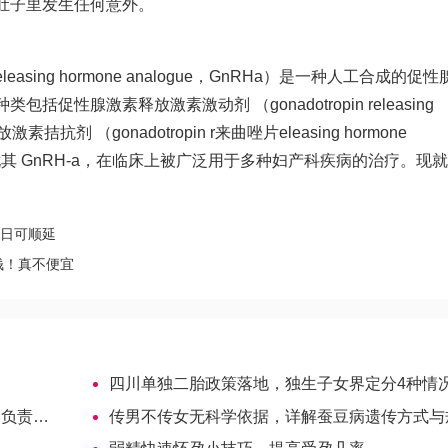
肚子里发生任何意外。
leasing hormone analogue，GnRHa）是一种人工合成的促
性腺激素释放激素激动剂 （gonadotropin releasing
激素拮抗剂 （gonadotropin r
来曲唑片
eleasing hormone
激素，尤其 GnRH-a，在临床上被广泛用于多种妇产科疾病的治疗。现就
假日可顺延
钱！真不便宜
四川单独二胎政策落地，独生子女界定分4种情
产科医生
传男不传女无科学依据，详解蚕豆病遗传方式与