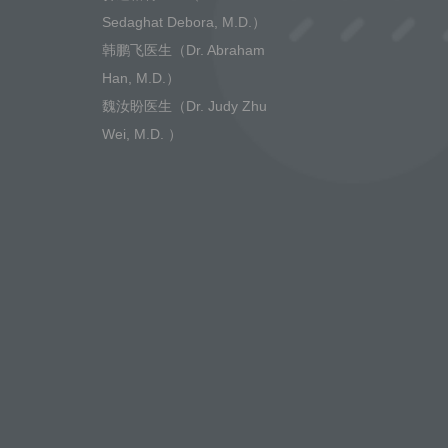
Sedaghat Debora, M.D.）
韩鹏飞医生（Dr. Abraham
Han, M.D.）
魏汝盼医生（Dr. Judy Zhu
Wei, M.D. ）