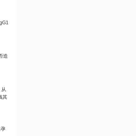
gG1
否造
，从
钱
其
在孕