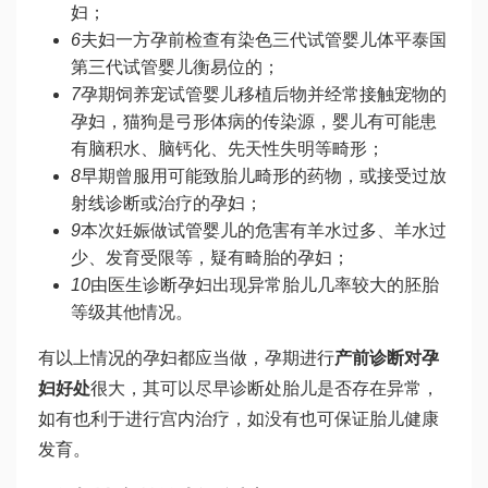
妇；
6
夫妇一方孕前检查有染色
三代试管婴儿
体平
泰国
第三代试管婴儿
衡易位的；
7
孕期饲养宠
试管婴儿移植后
物并经常接触宠物的
孕妇，猫狗是弓形体病的传染源，婴儿有可能患
有脑积水、脑钙化、先天性失明等畸形；
8
早期曾服用可能致胎儿畸形的药物，或接受过放
射线诊断或治疗的孕妇；
9
本次妊娠
做试管婴儿的危害
有羊水过多、羊水过
少、发育受限等，疑有畸胎的孕妇；
10
由医生诊断孕妇出现异常胎儿几率较大的
胚胎
等级
其他情况。
有以上情况的孕妇都应当做，孕期进行
产前诊断对孕
妇好处
很大，其可以尽早诊断处胎儿是否存在异常，
如有也利于进行宫内治疗，如没有也可保证胎儿健康
发育。