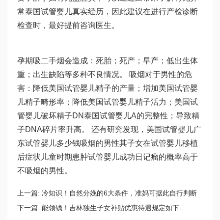
常
泰国试管婴儿真实经历
，因此建议在进行产检诊断
检查时，最好提前咨询医生。
孕期吸二手烟会造成：死胎；死产；早产；低出生体
重；出生缺陷等多种不良情况。 吸烟对于男性的危
害：降低美国试管婴儿精子的产量；增加美国试管婴
儿精子畸形率；降低美国试管婴儿精子活力；美国试
管婴儿破坏精子DN
泰国试管婴儿
A的完整性；导致精
子DNA碎片率升高。 还有研究发现，美国试管婴儿
广
东试管婴儿
多少钱吸烟的男性其子女在
试管婴儿移植
后症状
儿童时期患肿
试管婴儿成功日记
瘤的概率高于
不吸烟的男性。
上一篇:
冷知识！自然分娩的6大条件，准妈可据此自行判断
下一篇:
能领钱！吉林独生子女补贴优惠待遇规定如下…