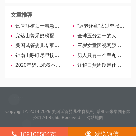
文章推荐
试管移植后干着急也没用，不如了解6大妙招有利于着床
“返老还童”太过夸张，注射胎盘素有5大作用还是有的！
完达山菁采奶粉配方全解析，值不值得买看这里
全球五分之一的人听力受损，保护听力从宝宝做起！
美国试管婴儿专家：赴美前备孕注意补充辅酶Q10和叶酸
三岁女童因视网膜母细胞瘤去世引发热议，俄罗斯试管专家解析遗传性眼癌风险
钟南山呼吁尽早接种新冠疫苗，三个字道出不打的后果
男人只有一个睾丸不能生育？纯属谣言！真相在这里!
2020年婴儿米粉不合格名单出炉，5步教你避免踩雷
详解自然周期是什么！需要的备孕妈妈可以看这里！
Copyright © 2014-2026
美国试管婴儿生育机构
瑞亚未来集团有限
公司 All Rights Reserved
网站地图
18910858475
发送短信