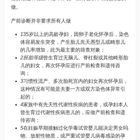
做。
产前诊断并非要求所有人做
1
35岁以上的高龄孕妇，因卵子老化怀孕后，染色
体容易发生突变，产生胎儿先天愚型儿或畸形儿
的几率增加，此为最主要的筛查对象；
2
胚胎等级
曾生育过无脑儿、脊柱裂或其他畸形胎
儿的妇女，再次怀孕应进行产前检查和遗传咨
询；
3
习惯性流产、多次胎死宫内的妇女再次怀孕后，
这种情况有可能是夫妻一方或双方染色体异常引
起的；
4
家族中有先天性代谢性疾病的患者，或孕妇本人
曾生育过代谢性疾病患儿的，应做产前检查和遗
传咨询；
5
在妊娠早期接触过化学毒
试管婴儿能决定男女吗
物、放射性物质，或严重
试管婴儿
病毒感染的孕