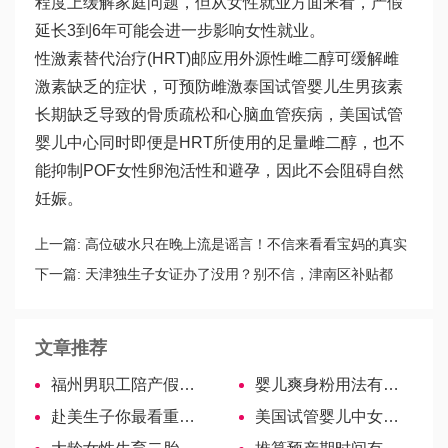
程度上缓解家庭问题，但从女性就业方面来看，产假
延长3到6年可能会进一步影响女性就业。
性激素替代治疗(HRT)邮应用外源性雌二醇可缓解雌
激素缺乏的症状，可预防雌激
泰国试管婴儿生男孩
素
长期缺乏导致的骨质疏松和心脑血管疾病，美国试管
婴儿中心同时即便是HRT所使用的足量雌二醇，也不
能抑制POF女性卵泡活性和避孕，因此不会阻碍自然
妊娠。
上一篇:
高位破水只在晚上流是谣言！不信来看看宝妈的真实
经历
下一篇:
天津独生子女证办了没用？别不信，津南区补贴都
6000了
文章推荐
福州男职工陪产假敲定，15天含周末！
婴儿爽身粉用法有讲究，使用不当还会“伤娃”！
赴美生子你最看重哪一点
美国试管婴儿中女性卵巢囊肿主要由哪些因素引起?