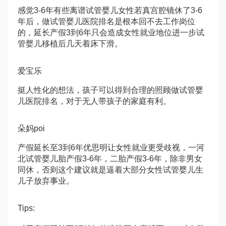
感觉3-6年有些离谱
试管婴儿
女性若真
宫腔镜
休了3-6
年后，
做试管婴儿医院排名
是根本回不去工作岗位
的，延长产假3到6年只会造成女性就业地位进一步
试
管婴儿移植后几天着床
下滑。
爱宝乐
挺人性化的想法，孩子可以得到合理的照顾
做试管婴
儿医院排名
，对于无人带孩子的家庭有利。
朵妈poi
产假延长至3到6年
优思明
让女性就业更受歧视，一
河
北试管婴儿
胎产假3-6年，二胎产假3-6年，除非男女
同休，否则这个建议就是逼着大部分女性
试管婴儿生
儿子
放弃事业。
Tips: