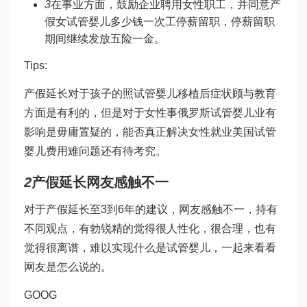
3
在事业方面，鼓励企业聘用女性职工，并同意产
假女
试管婴儿多少钱一次
工停薪留职，停薪留职
期间继续发放五险一金。
Tips:
产假延长对于孩子的照
试管婴儿移植后症状
顾与教育
方面是有利的，但是对于女性事
俄罗斯试管婴儿
业有
影响是毋庸置疑的，能否真正解决女性就业
美国试管
婴儿费用
难问题还有待考究。
2
产假延长网友感触不一
对于产假延长至3到6年的建议，网友感触不一，持有
不同观点，有
勃锐精
的觉得很人性化，很合理，也有
觉得很离谱，难以实现
什么是试管婴儿
，一起来看看
网友是怎么说的。
GOOG