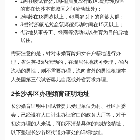
1
跨县级
试管婴儿移植后反应
行政区域流动(设区
的市在长沙本市城区之间流动除外)；
2
年龄在18周岁以上，49周岁以下的育龄人群；
3
做试管婴儿的全部流程
流动时间在15天以上；
4
异地从事务工、经商等活动或以生育为目的异地
居住。
需要注意的是，针对未婚育龄妇女在户籍地进行办
理，省
达英-35
内流动的，在现居住地就可受理，省内
流动的男性，则不需要办理，流向省外的男性根据本
人
美国第三代试管婴儿
自愿或外省要求办理。
2
长沙各区办理婚育证明地址
长沙婚育证明
中国试管婴儿
受理单位为村、社区居委
会，已经设有人口计生办证窗口的政务大厅等，对于
初次办理的人来说，可能不清楚具体的地
勃锐精
址，
以下整理长沙各区街道办事处的详细地址。