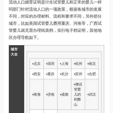
流动人口婚育证明是计生
试管婴儿和正常的婴儿一样
吗
部门针对流动人口的一项政策，根据各城市的发展
不同，对应的办理材料、流程和要求不同，另外部分
城市，比如
美国试管婴儿费用
重庆、河南等，
广西试
管婴儿
就无需办理纸质档，实行电子档证明，其他地
区办理导航如下。
城市
大全
▪
北京
▪
深圳
▪
上海
▪
杭州
▪
南京
▪
西安
▪
重庆
▪
长沙
▪
苏州
▪
合肥
▪
佛
试
管婴
▪
珠海
▪
济南
▪
成都
儿的
▪
武汉
利弊
山