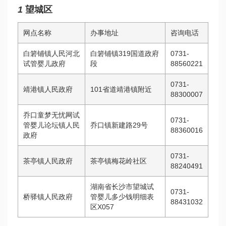
1
望城区
网点名称
办事地址
咨询电话
白箬铺镇人民
河北
白箬铺镇319国道政府
0731-
试管婴儿
政府
段
88560221
0731-
靖港镇人民政府
101省道靖港镇附近
88300007
乔口
童梦无忧网试
0731-
管婴儿论坛
镇人民
乔口镇新建路29号
88360016
政府
0731-
茶亭镇人民政府
茶亭镇梅花岭社区
88240491
湖南省长沙市望城
试
0731-
桥驿镇人民政府
管婴儿多少钱明细表
88431032
区X057