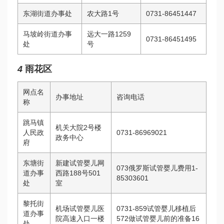
东湖街道办事处
农大路1号
0731-86451447
马坡岭街道办事
远大一路1259
0731-86451495
处
号
4
雨花区
网点名
办事地址
咨询电话
称
跳马镇
机关大院2号楼
人民政
0731-86969021
政务中心
府
东塘街
新建
试管婴儿网
073
俄罗斯试管婴儿费用
1-
道办事
西路188号501
85303601
处
室
黎托街
机场
试管婴儿医
0731-859
试管婴儿移植后
道办事
院
高速入口一楼
572
做试管婴儿前的准备
16
处