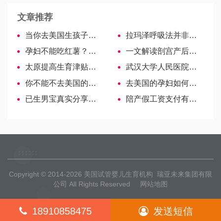
文章推荐
当你去美国生孩子时，在哪里更容易进入海关呢？
拉玛泽呼吸法并非人人都能练，不注意禁忌效果大打折扣
孕妇不能吃红薯？吃对方法好处少不了
一文解读剖宫产后如何坐月子，这5大禁忌要知晓！
太原提高生育津贴待遇，产假从98天延长至158天！
武汉大学人民医院供精试管婴儿指引（附流程与费用）
你不能不去美国的分娩过程
去美国的孕妇如何购买保险？
已生男宝真实分享，唐筛单子数据暗示很准？
陪产假工资支付有两大标准，具体情况具体而定
Copyright © 2014-2026
美国试管婴儿生育机构
瑞亚未来集团有限
公司 All Rights Reserved
网站地图
18910858475
发送短信