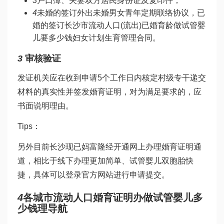
3
户口簿、夫妻双方居民身份证及复印件；
4
未婚的签订外出未婚男女青年定期联络协议，已
婚的签订长沙市流动人口(流出)已婚育龄
做试管婴
儿要多少钱
妇女计划生育管理合同。
3
审核验证
发证机关应在收到申请5个工作日内核定村级专干递交
材料的真实性并签发婚育证明，对为满足要求的，应
书面说明理由。
Tips：
另外目前长沙现已
妈富隆
经开通网上办理婚育证明通
道，相比于线下办理更加简单、
试管婴儿双胞胎
快
捷，具体可以登录官方网站进行申请提交。
4
各城市流动人口婚育证明办
做试管婴儿多
少钱
理导航