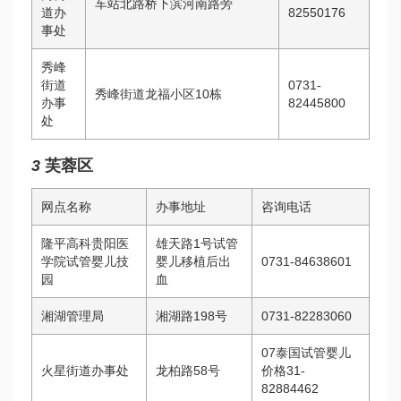
车站北路桥下滨河南路旁
道办
82550176
事处
秀峰
街道
0731-
秀峰街道龙福小区10栋
办事
82445800
处
3
芙蓉区
网点名称
办事地址
咨询电话
隆平高科
贵阳医
雄天路1号
试管
学院试管婴儿
技
婴儿移植后出
0731-84638601
园
血
湘湖管理局
湘湖路198号
0731-82283060
07
泰国试管婴儿
火星街道办事处
龙柏路58号
价格
31-
82884462