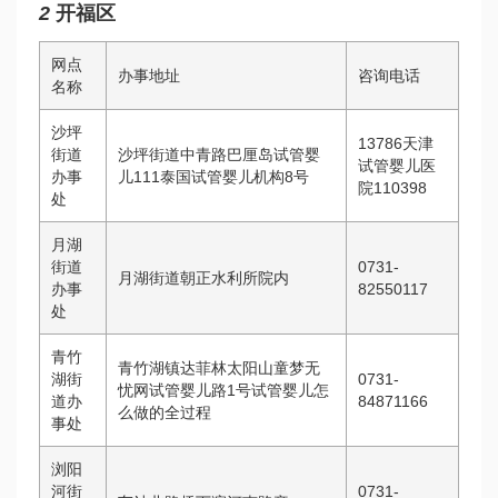
2
开福区
网点
办事地址
咨询电话
名称
沙坪
13786
天津
街道
沙坪街道中青路
巴厘岛试管婴
试管婴儿医
办事
儿
111
泰国试管婴儿机构
8号
院
110398
处
月湖
街道
0731-
月湖街道朝正水利所院内
办事
82550117
处
青竹
青竹湖镇
达菲林
太阳山
童梦无
湖街
0731-
忧网试管婴儿
路1号
试管婴儿怎
道办
84871166
么做的全过程
事处
浏阳
河街
0731-