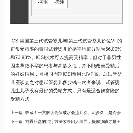
▪
河南
▪
天津
ICSI美国第三代试管婴儿与I
第三代试管婴儿价位
VF的
正常受精率的
泰国试管婴儿价格
平均值分别为66.00%
和73.83%。ICSI技术可以提高受精率，但对于非男性
因素导致不孕的患者与高龄女性，并不能改善受精后
的妊娠结局，且相同周期ICSI费用比IVF高。总
试管婴
儿座谈会
之对患
试管婴儿多少钱一次
者来说，
试管婴
儿生儿子
没有最好的受精方式，只有最适合
妈富隆
的
受精方式。
上一篇:
收藏！一文解读高位破水会流几次、流多久、是否会
流完
下一篇:
前置胎盘的治疗方法效果因人而异，提前预防才是王
道