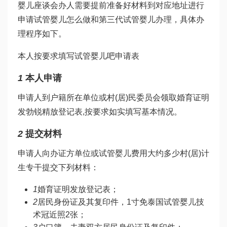
婴儿座谈会
办人需要提前准备好材料到对应地址进行
申请
试管婴儿怎么做
和
第三代试管婴儿
办理，具体办
理程序如下。
本人按要求填写
试管婴儿吧
申请表
1
本人申请
申请人到户籍所在单位或村(居)民委员会领取婚育证明
发
勃锐精
放登记表,按要求如实填写基本情况。
2
提交材料
申请人向办证方单位或
试管婴儿费用大约多少
村(居)计
生专干提交下列材料：
1
婚育证明发放登记表；
2
居民身份证及其复印件，1寸免
泰国试管婴儿技
术
冠近照2张；