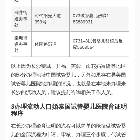
洞井街
时代阳光大道
073
试管婴儿步骤
1-
道办事
359号
85889931
处
圭塘街
0731–8
试管婴儿移植后反
道办事
体院路57号
应
5589564
处
以上因为长沙望城、开福、芙蓉、雨花
妈富隆
等地区
的部分办理地址
中国试管婴儿
，另外如果存在异
美国
试管婴儿医院
地办理的情况，也就是在本地未办理来
长沙的流动人员，建议提前咨询相关工作人员。
3
办理流动人口婚
泰国试管婴儿医院
育证明
程序
在长沙办理婚育证明的流程可以简单的概括
做试管婴
儿的全部流程
为申请、审核、办理三个步骤，代
试管