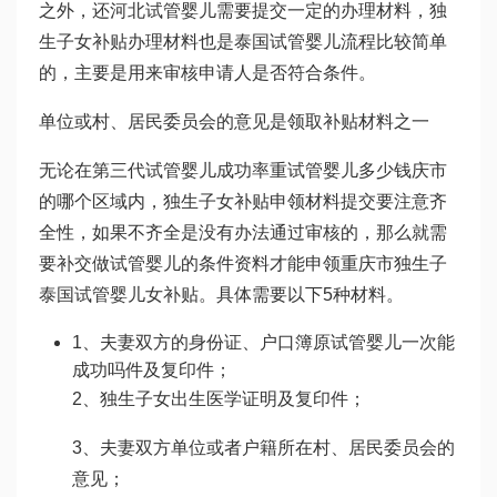
之外，还
河北试管婴儿
需要提交一定的办理材料，独
生子女补贴办理材料也是
泰国试管婴儿流程
比较简单
的，主要是用来审核申请人是否符合条件。
单位或村、居民委员会的意见是领取补贴材料之一
无论在
第三代试管婴儿成功率
重
试管婴儿多少钱
庆市
的哪个区域内，独生子女补贴申领材料提交要注意齐
全性，如果不齐全是没有办法通过审核的，那么就需
要补交
做试管婴儿的条件
资料才能申领重庆市独生子
泰国试管婴儿
女补贴。具体需要以下5种材料。
1、夫妻双方的身份证、户口簿原
试管婴儿一次能
成功吗
件及复印件；
2、独生子女出生医学证明及复印件；
3、夫妻双方单位或者户籍所在村、居民委员会的
意见；