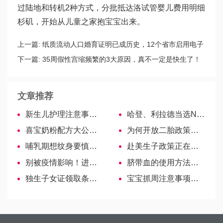
过陆地和转机2种方式，分批抵达洛
试管婴儿费用明细
杉矶，开始从儿童之家抱宝宝出来。
上一篇:
纸质流动人口婚育证明已成历史，12个省市启用电子
版
下一篇:
35周假性宫缩频繁的3大原因，真不一定是快生了！
文章推荐
新生儿护理注意事项汇总，家长别踩雷！
哈登、利拉德当选NBA周最佳球员，网友：龙凤胎加成！
喜宝奶粉配方大公开，想要了解的看过来
为何开放二胎政策，反而有更多的人选择赴美生子
哺乳期想纹身要慎重！5类宝妈不建议盲目纹
赴美生子政策正在发生什么变化？
别被疫情影响！进口奶粉安全性不比国产低！
脐带血的使用方法，可直系亲属或者自用！
独生子女证领取条件、资料一览！
宝宝抓周注意事项！物品、时间忌讳要记住！