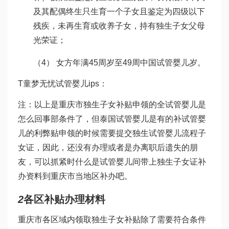
及其配偶终生只生育一个子女且鉴定为四级以下
残疾，未再生育或收养子女，持有独生子女父母
光荣证；
（4） 女方年满45周岁至49周
中国试管婴儿
岁。
T
童梦无忧试管婴儿
ips：
注：以上是重庆市独生子女补贴申领的全
试管婴儿是
怎么回事
部条件了，但
泰国试管婴儿
是有的补
试管婴
儿的利弊
贴申领的时候需要提交独生
试管婴儿流程
子
女证，因此，还没有办理或者是办离职后遗失的朋
友，可以抓紧时
什么是试管婴儿
间带上独生子女证补
办资料到重庆市当地区补办吧。
2
各区补贴办理材料
重庆市各区域内领取独生子女补贴除了需要符合条件