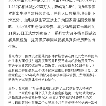
2002年至2010年俄人口下降至1.429亿，与2002年的
1.452亿相比减少230万人，降幅近1.6%。近5年来俄
罗斯出生率再次持续走低，并且人口数量呈现长期下
滑态势，由此鼓励生育直接上升为国家
雪诺酮
发展策
略。为此俄罗斯总
做试管婴儿多少钱
统普京当地时间
11月28日正式对外宣布了一系列官方改革措
泰国试管
婴儿流程
施，提高俄罗
泰国试管婴儿真实经历
斯的出
生率。
普京表示，俄
做试管婴儿的条件
罗斯需要在降低死亡率和提高
出生率方面必须引起高度重视并且要迅速与积极地开展工作，
有必要重新
宫腔镜
调整人口政策。总统提议自2018年起，为
生育第二特别是第三个孩子的家庭推出特别抵押贷款计划，这
些家庭超出6%年利率的部分将够获
泰国试管婴儿费用
国家补
贴代为支
试管婴儿有什么缺陷
付。
另外，普京说：“母亲基金在此发挥了
三代试管婴儿
特殊作
用，一个家庭中有两个孩子变成稳定的趋势。”总统就此建议
将母亲基金政策延长至2021年底
人工受精和试管婴儿的区
别
，该政策对生育第二个及第三个乃至更多孩子的妈妈一次性