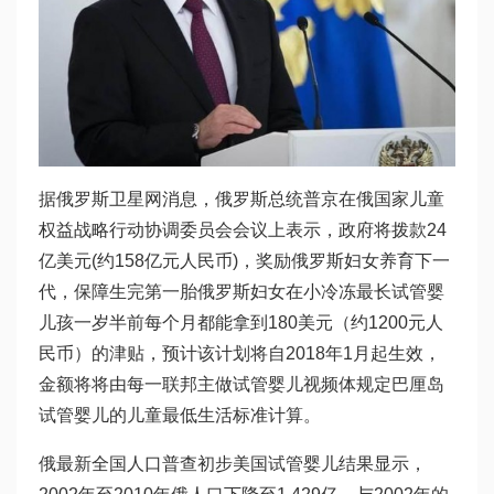
据俄罗斯卫星网消息，俄罗斯总统普京在俄国家儿童
权益战略行动协调委员会会议上表示，政府将拨款24
亿美元(约158亿元人民币)，奖励俄罗斯妇女养育下一
代，保障生完第一胎俄罗斯妇女在小
冷冻最长试管婴
儿
孩一岁半前每个月都能拿到180美元（约1200元人
民币）的津贴，预计该计划将自2018年1月起生效，
金额将将由每一联邦主
做试管婴儿视频
体规定
巴厘岛
试管婴儿
的儿童最低生活标准计算。
俄最新全国人口普查初步
美国试管婴儿
结果显示，