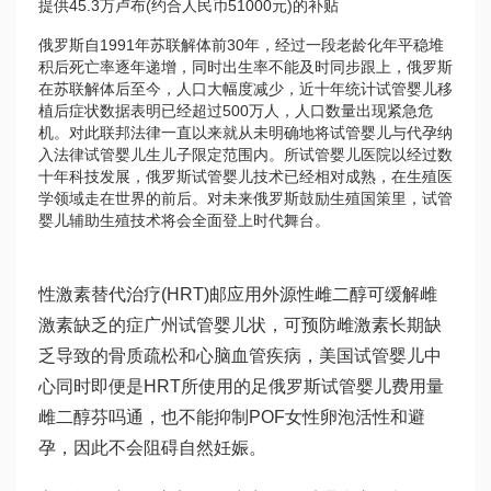
提供45.3万卢布(约合人民币51000元)的补贴
俄罗斯自1991年苏联解体前30年，经过一段老龄化年平稳堆
积后死亡率逐年递增，同时出生率不能及时同步跟上，俄罗斯
在苏联解体后至今，人口大幅度减少，近十年统计
试管婴儿移
植后症状
数据表明已经超过500万人，人口数量出现紧急危
机。对此联邦法律一直以来就从未明确地将试管婴儿与代孕纳
入法律
试管婴儿生儿子
限定范围内。所
试管婴儿医院
以经过数
十年科技发展，俄罗斯试管婴儿技术已经相对成熟，在生殖医
学领域走在世界的前后。对未来俄罗斯鼓励生殖国策里，试管
婴儿辅助生殖技术将会全面登上时代舞台。
性激素替代治疗(HRT)邮应用外源性雌二醇可缓解雌
激素缺乏的症
广州试管婴儿
状，可预防雌激素长期缺
乏导致的骨质疏松和心脑血管疾病，美国试管婴儿中
心同时即便是HRT所使用的足
俄罗斯试管婴儿费用
量
雌二醇
芬吗通
，也不能抑制POF女性卵泡活性和避
孕，因此不会阻碍自然妊娠。