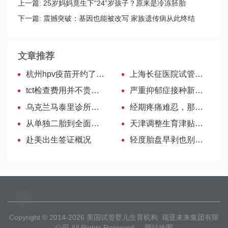
上一篇:
25岁妈妈竟生下“24”岁孩子？原来是冷冻胚胎
下一篇:
震撼突破：基因也能被改写 家族遗传病从此终结
文章推荐
杭州hpv疫苗开约了，不限户籍！
上海长征医院试管婴儿医生名单，2022助孕成功率高的大夫参考
tct检查费用并不贵，医保还可报销一部分
严重抑郁症接种新冠疫苗风险大，一文知晓盲目打会怎样
乌克兰马泰里诊所口碑名医—Berestovoy Oleg Alexandrovich
经期疼痛难忍，那些食物要多吃？哪些禁忌不能碰？
从单独二胎到全面二胎政策，独生子奖励或取消
天津调整生育津贴享受条件，申领时效、参保时间新政出台！
赴美出生签证概况
轻度胎盘早剥也别傻傻等自愈，不及时解决后果很严重
Copyright © 2014-2026
美国试管婴儿生育机构
瑞亚未来集团有限
公司 All Rights Reserved
网站地图