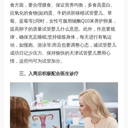
食方面，要合理膳食、保证营养均衡，多食高蛋白、
抗氧化的食物(如鸡蛋、牛奶
供胚移植试管婴儿
、草
莓、蓝莓等);同时，女性可服用辅酶Q10来养护卵巢，
提高卵子的质量
试管婴儿什么意思
。此外，作息要规
律，确保充足睡眠;坚持锻炼身体，每天进行有氧运
动，如慢跑、游泳等;而且也要调整心态，减
试管婴儿
成功日记
少压力、保持愉快的
天津试管婴儿费用
心
情，这些均可为试管加分。
三、入周后积极配合医生诊疗