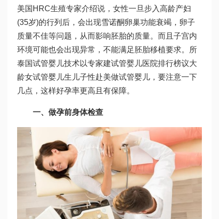
美国HRC生殖专家介绍说，女性一旦步入高龄产妇
(35岁)的行列后，会出现
雪诺酮
卵巢功能衰竭，卵子
质量不佳等问题，从而影响胚胎的质量。而且子宫内
环境可能也会出现异常，不能满足胚胎移植要求。所
泰国试管婴儿技术
以专家建
试管婴儿医院排行榜
议大
龄女
试管婴儿生儿子
性赴美做试管婴儿，要注意一下
几点，这样好孕率更高且有保障。
一、做孕前身体检查