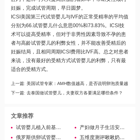
妊娠，完成试管周期，早日圆梦。
ICSI美国第三代试管婴儿与IVF的正常受精率的平均值
分别为66.
试管婴儿什么意思
00%和73.83%。ICSI技
术可以提高受精率，但对于非男性因素导致不孕的患
者与高龄
试管婴儿的利弊
女性，并不能改善受精后的
妊娠结局，且相同周期ICSI费用比IVF高。总之对患者
来说，没有最好的受精方式
试管婴儿的利弊
，只有最
适合的受精方式。
上一篇:
美国试管专家：AMH数值越高，是否说明卵泡质量越
好？
下一篇:
去泰国做试管婴儿，夫妻双方各要满足哪些条件？
文章推荐
试管婴儿植入前基因筛查的现状和方法
产妇做月子生活安排表，日常饮食、行为指南分享
俄罗斯供卵试管婴儿准备注意事项，证件、报告缺一不可
五维度测评啾啾奶瓶，优点缺点跃然纸上