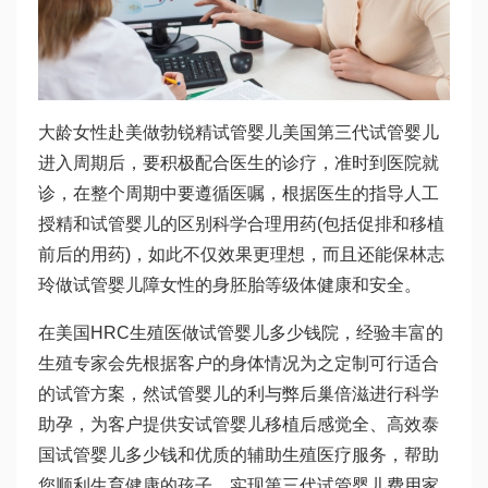
大龄女性赴美做
勃锐精
试管婴儿
美国第三代试管婴儿
进入周期后，要积极配合医生的诊疗，准时到医院就
诊，在整个周期中要遵循医嘱，根据医生的指导
人工
授精和试管婴儿的区别
科学合理用药(包括促排和移植
前后的用药)，如此不仅效果更理想，而且还能保
林志
玲做试管婴儿
障女性的身
胚胎等级
体健康和安全。
在美国HRC生殖医
做试管婴儿多少钱
院，经验丰富的
生殖专家会先根据客户的身体情况为之定制可行适合
的试管方案，然
试管婴儿的利与弊
后
巢倍滋
进行科学
助孕，为客户提供安
试管婴儿移植后感觉
全、高效
泰
国试管婴儿多少钱
和优质的辅助生殖医疗服务，帮助
您顺利生育健康的孩子，实现
第三代试管婴儿费用
家