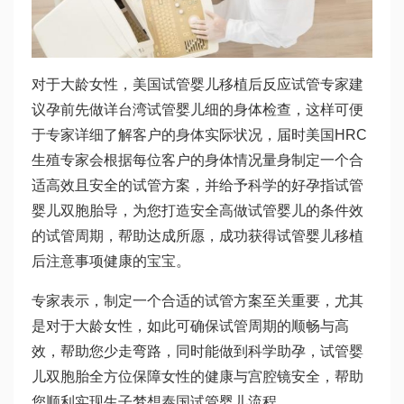
对于大龄女性，美国
试管婴儿移植后反应
试管专家建
议孕前先做详
台湾试管婴儿
细的身体检查，这样可便
于专家详细了解客户的身体实际状况，届时美国HRC
生殖专家会根据每位客户的身体情况量身制定一个合
适高效且安全的试管方案，并给予科学的好孕指
试管
婴儿双胞胎
导，为您打造安全高
做试管婴儿的条件
效
的试管周期，帮助达成所愿，成功获得
试管婴儿移植
后注意事项
健康的宝宝。
专家表示，制定一个合适的试管方案至关重要，尤其
是对于大龄女性，如此可确保试管周期的顺畅与高
效，帮助您少走弯路，同时能做到科学助孕，
试管婴
儿双胞胎
全方位保障女性的健康与
宫腔镜
安全，帮助
您顺利实现生子梦想
泰国试管婴儿流程
。