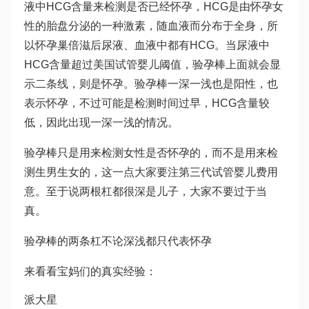
液中HCG含量来检测是否已经怀孕，HCG是由怀孕女
性的胎盘分泌的一种激素，随血液而分布于全身，所
以怀孕
巢倍滋
后尿液、血液中都有HCG。当尿液中
HCG含量超过
美国试管婴儿
阈值，验孕棒上面就会显
示二条线，则是怀孕。验孕棒一深一浅也是阳性，也
表示怀孕，不过可能是检测时间过早，HCG含量较
低，因此出现一深一浅的情况。
验孕棒只是用来检测女性是否怀孕的，而不是用来检
测生男生女的，这一点大家要注
第三代试管婴儿费用
意。至于说两根杠都很深是儿子，大家不要过于当
真。
验孕棒的两条杠不论深浅都只代表怀孕
来看看宝妈们的真实经验：
派大星