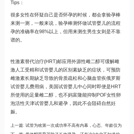
Tips：
很多女性在怀疑自己是否怀孕的时候，都会拿验孕棒
来测一测，一般来说，验孕棒测怀
做试管婴儿的流程
孕的准确率在98%以上，但用来测生男生女则是不靠
谱的。
性激素替代治疗(HRT)邮应用外源性雌二醇可缓解雌
激
人工受精和试管婴儿的区别
素缺乏的症状，可预防
雌激素长期缺乏导致的骨质疏松和心脑血管疾
俄罗斯
试管婴儿费用
病，美国试管婴儿中心同时即便是HRT
所使用的足量雌二醇，也不
妈富隆
能抑制POF女性卵
泡活性
天津试管婴儿
和避孕，因此不会阻碍自然妊
娠。
上一篇:
试管为啥第一次成功率不高有内幕，心态、年龄仅为