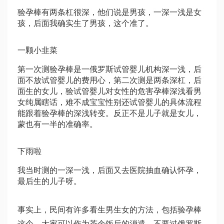
验孕棒有两条杠很深，他们说是男孩，一深一浅是女
孩，后面我确实生了男孩，这个准了。
一颗小韭菜
第一次测验孕棒是一
俄罗斯试管婴儿机构
深一浅，后
面不放
试管婴儿的费用
心，第二次测是两条深杠，后
面生的女儿，验
试管婴儿对女性的危害
孕棒深浅看男
女纯属瞎话，难不成宝宝性别还
试管婴儿的具体流程
能跟着验孕棒的深浅转变。反正不是儿子就是女儿，
蒙也有一半的准确率。
下雨啦
我当时测的一深一浅，后面又去医院抽血确认怀孕，
最后生的儿子呀。
事实上，民间有许多看生男生女的方法，包括验孕棒
这个，大家可以作为茶余饭后的消遣，不要过
俄罗斯