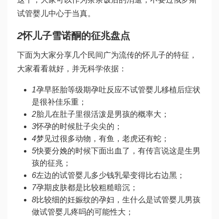
试管婴儿中心
于当真。
2
怀儿子
雪诺酮
的征兆盘点
下面为大家分享几个民间广为流传的怀儿子的特征，
大家看看就好，并无科学依据：
1
孕早
胚胎等级
期孕吐反应不
试管婴儿移植后症状
是很
补佳乐
重；
2
胎儿在肚子里很活泼是男孩的概率大；
3
怀孕的时候肚子尖尖的；
4
梦见过很多动物，有鱼，老虎还有蛇；
5
快要分娩的时候下面出血了，有传言说这是生男
孩的征兆；
6
左边的
试管婴儿多少钱
乳晕变得比右边黑；
7
孕期皮肤都是比较粗糙暗沉；
8
比较细的妊娠纹的孕妇，生
什么是试管婴儿
男孩
做试管婴儿疼吗
的可能性大；