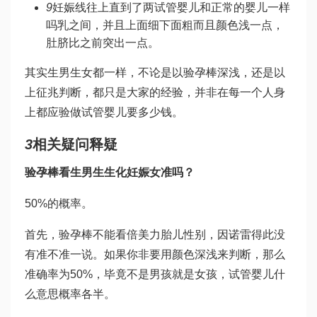
9
妊娠线往上直到了两
试管婴儿和正常的婴儿一样
吗
乳之间，并且上面细下面粗而且颜色浅一点，
肚脐比之前突出一点。
其实生男生女都一样，不论是以验孕棒深浅，还是以
上征兆判断，都只是大家的经验，并非在每一个人身
上都应验
做试管婴儿要多少钱
。
3
相关疑问释疑
验孕棒看生男生
生化妊娠
女准吗？
50%的概率。
首先，验孕棒不能看
倍美力
胎儿性别，因
诺雷得
此没
有准不准一说。如果你非要用颜色深浅来判断，那么
准确率为50%，毕竟不是男孩就是女孩，
试管婴儿什
么意思
概率各半。