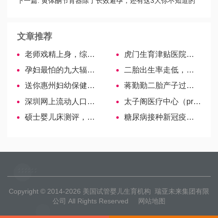
其一
下一篇:
黄体酮节育器除了长效避孕，还有这3大你不知道的
作用
文章推荐
老师戏精上身，综艺节目式套路公布成绩网友一致好评
虎门生育津贴医院一次性结算有要求，看这里！
孕妇最怕的九大辐射源，手机、电脑、电视排行前列
二胎出生率走低，首尔人口32年来首次跌破千万
送你惠州妇幼保健院地址清单，办理出生证明一定用得到
蒋勤勤二胎产子过程曝光，陈建斌门外激动陪产
深圳网上流动人口婚育证明办理细则：登记提交分分钟搞定
太子阁医疗中心（prince court）——年度国际医院
硕士婴儿床测评，宝妈们过来看看到底怎么样
糖尿病接种新冠疫苗须注意，打完易发生这3种不良反应
Copyright © 2014-2026
美国试管婴儿生育机构
瑞亚未来集团有限
公司 All Rights Reserved
网站地图