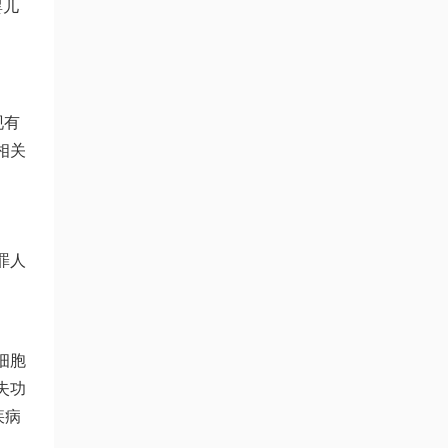
婴儿
现有
相关
罪人
细胞
失功
疾病