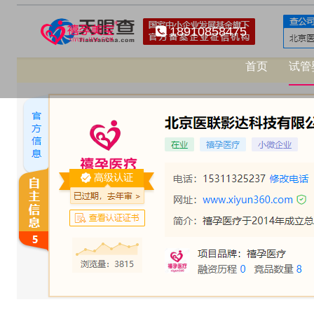
18910858475
首页
试管