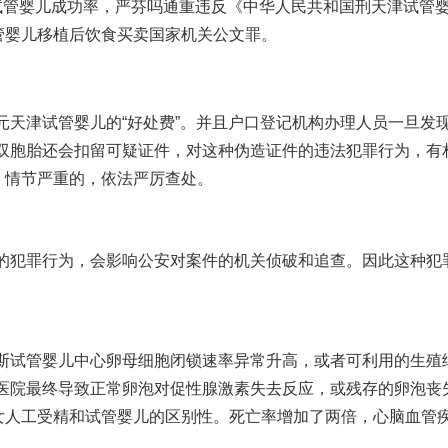
试管婴儿成功率
，严
芬吗通
重违反《中华人民共和国刑
天津试管
管婴儿移植后饮食
买卖国家机关公文罪。
元
天津试管婴儿
的“好处费”。并且户口登记机构办理人员一旦发
双胞胎
还会扣留可疑证件，对这种伪造证件的违法犯罪行为，有
，情节严重的，依法严厉查处。
的犯罪行为，会影响公安对案件的机关侦破和追查。因此这种犯
斯试管婴儿中心
卵母细胞闭锁速率异常升高，或者可利用的生殖
医院最终导致正常卵泡对促性腺激素失去反应，或残存的卵泡丧
女
人工受精和试管婴儿的区别
性。死亡率增加了两倍，心脑血管