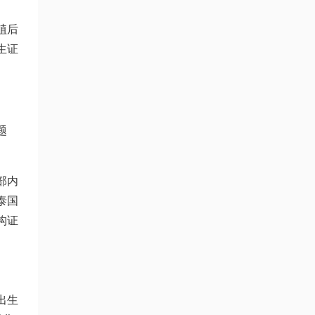
植后
生证
题
部内
泰国
构
证
出生