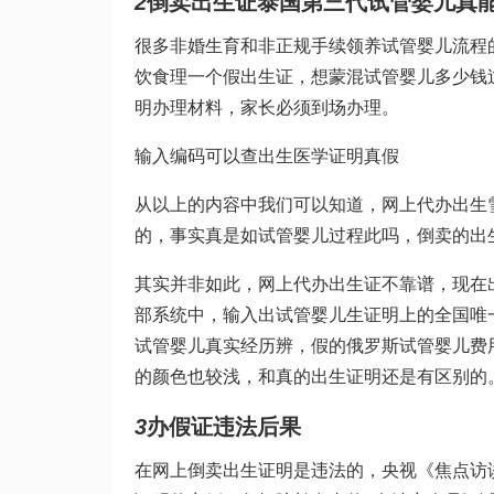
2
倒卖出生证
泰国第三代试管婴儿
真
很多非婚生育和非正规手续领养
试管婴儿流程
饮食
理一个假出生证，想蒙混
试管婴儿多少钱
明办理材料，家长必须到场办理。
输入编码可以查出生医学证明真假
从以上的内容中我们可以知道，网上代办出生
的，事实真是如
试管婴儿过程
此吗，倒卖的出
其实并非如此，网上代办出生证不靠谱，现在
部系统中，输入出
试管婴儿
生证明上的全国唯
试管婴儿真实经历
辨，假的
俄罗斯试管婴儿费
的颜色也较浅，和真的出生证明还是有区别的
3
办假证违法后果
在网上倒卖出生证明是违法的，央视《焦点访