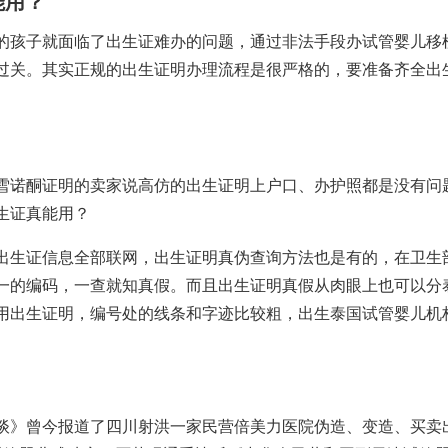
能用？
的孩子就面临了出生证难办的问题，通过非法手段办
试管婴儿移
过关。其实正规的出生证明办理流程是很严格的，要准备齐全出
雪诺酮
证明的卖家说高仿的出生证明上户口、办护照都是没有问
生证真能用？
出生证信息全部联网，出生证明真伪查询方法也是有的，在卫生
一的编码，一查就知真假。而且出生证明真假从肉眼上也可以分
用
出生证明，编号处的线条和字迹比较粗，出生
泰国试管婴儿机
。
谈》曾今报道了四川射洪一家民营
倍美力
医院伪造、变造、买卖