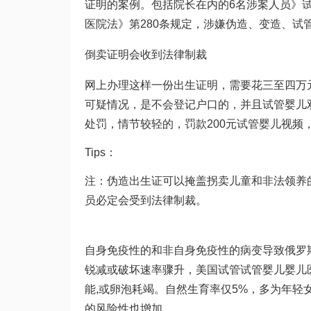
证明的案例。包括院长在内的6名涉案人员》
医院
法》第280条规定，涉嫌伪造、变造、
试
倒卖证明会收到法律制裁
网上办理这样一份出生证明，需要花三至四万
可疑情况，是不会登记户口的，并且
试管婴儿
处罚，情节较轻的，罚款200元
试管婴儿视频
Tips：
注：伪造出生证可以掩盖拐卖儿童和非法领养
员必定会受到法律制裁。
自身免疫性的和非自身免疫性的病变导致
俄罗
锐减或破坏速率骤升，美国试管
试管婴儿
婴儿
能,或卵泡耗竭。自然生育率仅5%，多为年轻
的风险性也增加。