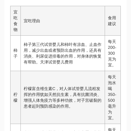
宜
吃
食用
宜吃理由
食
建议
物
每天
柿子
第三代试管婴儿
和柿叶有凉血、止血作
200-
柿
用，减少出血或者预防出血的作用，还具有
300
子
消炎、利尿促进排毒的作用，对身体的恢复
克为
有帮助。
天津试管婴儿费用
宜。
每天
泡水
柠檬富含维生素C，对人体
试管婴儿流程
发
喝
柠
挥的作用犹如天然抗生素，具有抗菌消炎、
350-
檬
增强人体免疫力等多种功效，对子宫破裂的
500
患者起到预防感染的作用。
毫升
为
宜。
每天