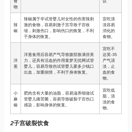
食
议
物
辣椒属于辛
试管婴儿对女性的伤害
辣刺
宜吃清
辣
激的食物，容易刺激子宫导致子宫收
淡容易
椒
缩，刺激伤口，影响伤口的恢复，不利
消化的
于身体的恢复。
食物。
宜吃不
洋葱食用后容易产气导致腹部胀满
倍美
达英-35
洋
力
，还具有活血的作用
童梦无忧网试管
产气清
葱
婴儿
，容易导致伤
试管婴儿要多少钱
口
淡，止
出血，加重病情，不利于身体恢复。
血的食
物。
宜吃低
小
肥肉含有大量的油脂，容易滋养细
做试
脂，清
麻
管婴儿痛苦
菌，容易导致破裂子宫伤口
淡的食
椒
感染，影响身体的恢复。
物。
2
子宫破裂饮食