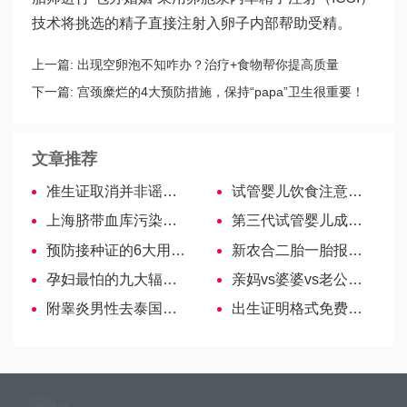
技术将挑选的精子直接注射入卵子内部帮助受精。
上一篇:
出现空卵泡不知咋办？治疗+食物帮你提高质量
下一篇:
宫颈糜烂的4大预防措施，保持“papa”卫生很重要！
文章推荐
准生证取消并非谣言，已退出历史舞台！
试管婴儿饮食注意！助你一次成功！
上海脐带血库污染事件：200多份问题血随时可能被使用
第三代试管婴儿成功率美国vs国内，结果啥样戳这里！
预防接种证的6大用途盘点，入学、入托至关重要！
新农合二胎一胎报销费用无异！记得区分顺产剖腹标准
孕妇最怕的九大辐射源，手机、电脑、电视排行前列
亲妈vs婆婆vs老公，全方位对比产妇分娩谁陪产比较好
附睾炎男性去泰国做试管婴儿，要做第几代IVF技术？
出生证明格式免费试用，正确填写姓名、身份证号…