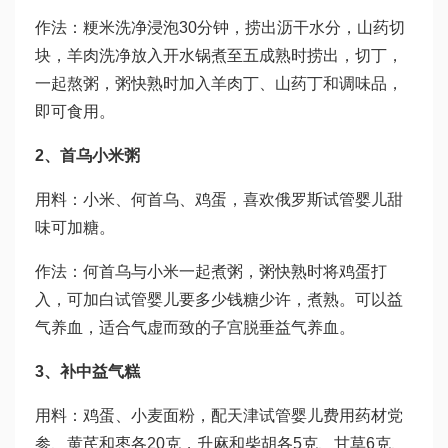
作法：粳米洗净浸泡30分钟，捞出沥干水分，山药切
块，羊肉洗净放入开水锅煮至五成熟时捞出，切丁，
一起熬粥，粥快熟时加入羊肉丁、山药丁和调味品，
即可食用。
2、首乌小米粥
用料：小米、何首乌、鸡蛋，喜欢
俄罗斯试管婴儿
甜
味可加糖。
作法：何首乌与小米一起煮粥，粥快熟时将鸡蛋打
入，可加白
试管婴儿要多少钱
糖少许，煮熟。可以益
气养血，适合气虚而致的子宫脱垂益气养血。
3、补中益气糕
用料：鸡蛋、小麦面粉，配
天津试管婴儿费用
药材党
参、黄芪和枣各20克，升麻和柴胡各5克、甘草6克、