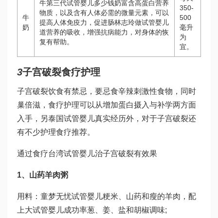
牛
第三代试管婴儿多少钱
奶富含高蛋白营养
350-
物质，以及含有人体必需的微量元素，可以
牛
500
提高人体免疫力，促进肠
林志玲做试管婴儿
奶
毫升
道营养的吸收，增强抗病能力，对身体的恢
为
复有帮助。
宜。
3
子宫破裂食疗护理
子宫破裂饮食有禁忌，要忌食辛辣刺激性食物，同时
巢倍滋
，食疗护理可以从增加蛋白摄入与补学两方面
入手，另
泰国试管婴儿真实经历
外，对于子宫破裂还
有不少护理食疗推荐。
通过食疗
台湾试管婴儿
治子宫破裂有效果
1、山药羊肉粥
用料：
童梦无忧试管婴儿
粳米、山药和瘦的羊肉，配
上大
试管婴儿成功率
葱、姜、盐和胡椒调味;