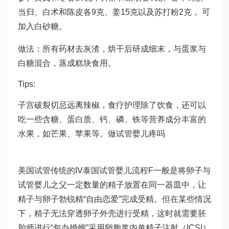
当归、白术和陈皮各9克、姜15克以及苏打粉2克， 可
加入白砂糖。
做法：所有药材去灰渣，烘干后研成细末，与蛋浆与
白糖混合，蒸成糕块食用。
Tips:
子宫破裂切忌远离辣椒，食疗护理除了饮食，还可以
吃一些含糖、蛋白质、钙、磷、铁等营养成分丰富的
水果，如芒果、苹果等。
做试管婴儿疼吗
美国试管传统的IV
泰国试管婴儿流程
F一般是将卵子与
试管婴儿之父
一定数量的精子放置在同一器皿中，让
精子与卵子
勃锐精
“自由恋爱”完成受精。但在某些情况
下，精子无法穿透卵子外壳进行受精，这时就需要胚
胎师进行“包办婚姻”采用卵胞浆内单精子注射（ICSI）