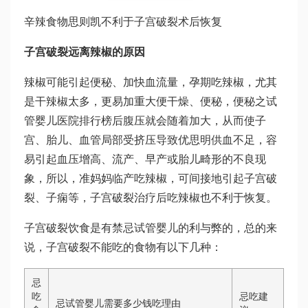
辛辣食物
思则凯
不利于子宫破裂术后恢复
子宫破裂远离辣椒的原因
辣椒可能引起便秘、加快血流量，孕期吃辣椒，尤其
是干辣椒太多，更易加重大便干燥、便秘，便秘之
试
管婴儿医院排行榜
后腹压就会随着加大，从而使子
宫、胎儿、血管局部受挤压导致
优思明
供血不足，容
易引起血压增高、流产、早产或胎儿畸形的不良现
象，所以，准妈妈临产吃辣椒，可间接地引起子宫破
裂、子痫等，子宫破裂治疗后吃辣椒也不利于恢复。
子宫破裂饮食是有禁忌
试管婴儿的利与弊
的，总的来
说，子宫破裂不能吃的食物有以下几种：
忌
吃
忌吃建
忌
试管婴儿需要多少钱
吃理由