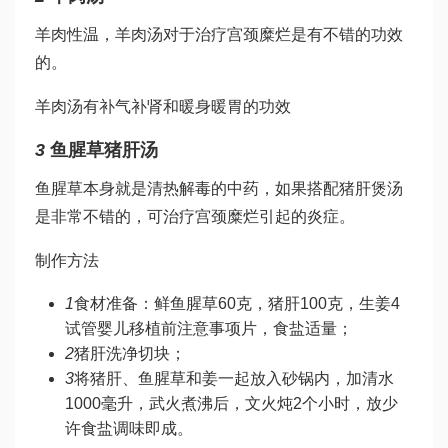
羊肉性温，羊肉汤对于治疗宫颈糜烂是有不错的功效
的。
羊肉汤有补气补肾和暖身暖胃的功效
3
鱼腥草猪肝汤
鱼腥草本身就是清热解毒的中药，如果搭配猪肝煲汤
是非常不错的，可治疗宫颈糜烂引起的炎症。
制作方法
1
食材准备：鲜鱼腥草60克，猪肝100克，生姜4
试管婴儿移植前注意事项
片，食盐适量；
2
猪肝洗净切块；
3
将猪肝、鱼腥草和姜一起放入砂锅内，加清水
1000毫升，武火煮沸后，文火炖2个小时，放少
许食盐调味即成。