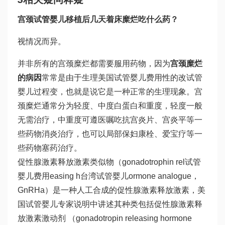
宫颈
试管婴儿移植后几天着床
糜烂吃什么药？
视情况而异。
并非所有的宫颈糜烂都需要服用药物，因为
宫颈糜烂
的病因
常常是由于生理
美国试管婴儿费用
性的改
试管
婴儿过程
变，也就是说它是一种正常的生理现象。宫
颈糜烂通常分为轻度、中度
白蛋白
和重度，轻度一般
无需治疗，中重度可遵医嘱吃抗宫炎片、宫炎平等一
些药物消炎治疗，也可以局部保妇康栓、爱宝疗等一
些药物塞药治疗。
促性腺激素释放激素类似物（gonadotrophin rel
试管
婴儿费用
easing h
台湾试管婴儿
ormone analogue，
GnRHa）是一种人工合成的促性腺激素释放激素，美
国试管婴儿专家说明中讲述其种类包括促性腺激素释
放激素激动剂 （gonadotropin releasing hormone