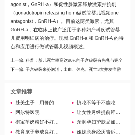
agonist，GnRH-a）和促性腺激素释放激素拮抗剂
（gonadotropin releasing horm
做试管婴儿视频
one
antagonist，GnRH-A）。目前这两类激素，尤其
GnRH-a，在临床上被广泛用于多种妇产科疾
试管婴
儿费用明细
病的治疗。现就 GnRH-a 和 GnRH-A 的特
点和应用进行
做试管婴儿视频
概述。
上一篇:
科普：胎儿死亡率高达90%的子宫破裂有先兆与完全
之分
下一篇:
子宫破裂来势汹汹，出血、休克、死亡3大并发症需
提防
文章推荐
赴美生子：用餐的餐桌礼仪
慎吃不等于不能吃，网传孕妇千万不能吃羊肉为谣言
阿尔特医院
让女性月经提前拜访的小窍门，饮食、药物均能轻松改善
御宝羊奶粉好不好看口碑测评，一分钟了解优势比较！
亲润孕妇护肤品如何？看完就懂为什么可以稳居销量榜首！
教育孩子养成良好的习惯有方法，全方位培养让孩子更优秀
姐妹亲身经历告诉你宫颈活检到底疼不疼？