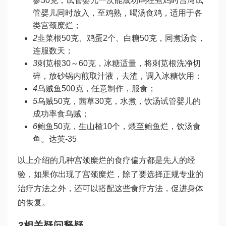
参30克，
试管婴儿一次能成功吗
在煮鸡时
台湾试
管婴儿
同时放入，至鸡熟，喝汤食鸡，适用于各
类宫颈糜烂；
2
韭菜根50克、鸡蛋2个、白糖50克，同煮汤食，
连服数天；
3
刺苋根30～60克，冰糖适量，将刺苋根洗净切
碎，放砂锅内煎取汁液，去渣，调入冰糖饮用；
4
乌贼鱼500克，任意制作，服食；
5
乌贼50克，茜草30克，水煮，饮汤
试管婴儿的
成功率
食乌贼；
6
鲍鱼50克，生山楂10个，煨至鲍鱼烂，饮汤食
鱼。
达英-35
以上介绍的几种宫颈糜烂的食疗偏方都是先人的经
验，如果你出现了宫颈糜烂，除了要选择正规专业的
治疗方法之外，还可以搭配这些食疗方法，促进身体
的恢复。
3
相关疑问释疑