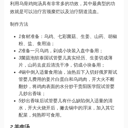
利用乌骨鸡炖汤具有非常多的功效，其中最典型的功
效就是可以治疗宫颈糜烂以及治疗阴道流血。
制作方法
1
食材准备：乌鸡、七彩菌菇、生姜、山药、胡椒
粉、盐、食用油；
2
准备一只乌鸡，剁成小块装入盘中备用；
3
菌菇泡软
泰国试管婴儿真实经历
、生姜切成薄
片，山药去皮后清洗干净，切成小块备用；
4
锅中倒入适量食用油，油热后下入切好
俄罗斯试
管婴儿费用
的姜片
白蛋白
和乌鸡肉，开大火不断
翻炒，将鸡肉表面的水分炒干
贵阳医学院试管婴
儿
炒出香味；
5
炒出香味后
试管婴儿有什么缺陷
倒入适量的清
水，开大火烧开后，撇去锅中的浮沫，加入其它
配菜，炖熟即可食用。
2
羊肉汤