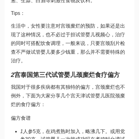
葱、生蒜、白酒等刺激性食物及饮料。
Tips：
生活中，女性要注意对宫颈糜烂的预防，如果还是出
现了这种情况，也不必过于担
试管婴儿视频
心，治疗
的同时可搭配饮食调理，一般来说，只要宫颈刮片检
查不严
做试管婴儿要多少钱
重，那么并不需要特殊的
治疗。
2
宫
泰国第三代试管婴儿
颈糜烂食疗偏方
我国对于很多疾病都有其独特的偏方，宫颈糜烂也不
例外，下面为大家分享几个宫
天津试管婴儿医院
颈糜
烂的食疗偏方：
偏方食谱
1
人参5克，在鸡煮熟时加入，略沸几下。或用党