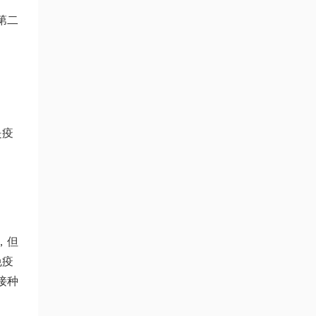
第二
是疫
，但
免疫
接种