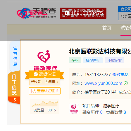
18910858475
首页
试管