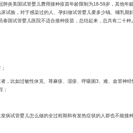
冠肺炎
美国试管婴儿费用
接种疫苗年龄限制为18-59岁，其他年
临床试验，对于感染过的人、孕妇
做试管婴儿要多少钱
、哺乳期
员
泰国试管婴儿医院
不适合接种疫苗，总结起来，总共有二十种
苗；
应者，比如过敏性休克、荨麻疹、湿疹、呼吸困3、难、血管神经
程
；
性发病
试管婴儿怎么做的全过程
期和有发热症状的人群也不能接