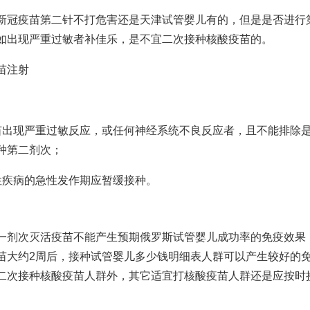
新冠疫苗第二针不打危害还是
天津试管婴儿
有的，但是是否进行
如出现严重过敏者
补佳乐
，是不宜二次接种核酸疫苗的。
苗注射
苗出现严重过敏反应，或任何神经系统不良反应者，且不能排除
种第二剂次；
性疾病的急性发作期应暂缓接种。
一剂次灭活疫苗不能产生预期
俄罗斯试管婴儿成功率
的免疫效果
苗大约2周后，接种
试管婴儿多少钱明细表
人群可以产生较好的
二次接种核酸疫苗人群外，其它适宜打核酸疫苗人群还是应按时