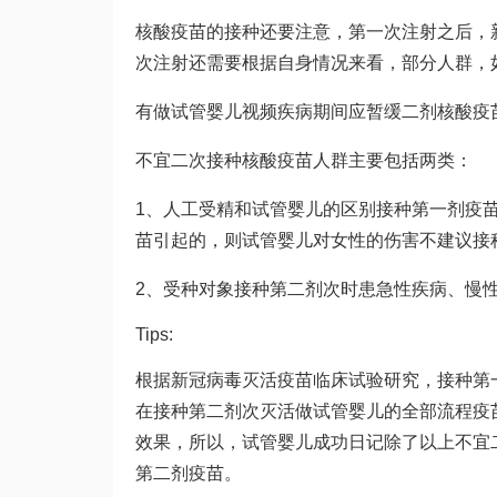
核酸疫苗的接种还要注意，第一次注射之后，
次注射还需要根据自身情况来看，部分人群，
有
做试管婴儿视频
疾病期间应暂缓二剂核酸疫
不宜二次接种核酸疫苗人群主要包括两类：
1、
人工受精和试管婴儿的区别
接种第一剂疫
苗引起的，则
试管婴儿对女性的伤害
不建议接
2、受种对象接种第二剂次时患急性疾病、慢
Tips:
根据新冠病毒灭活疫苗临床试验研究，接种第
在接种第二剂次灭活
做试管婴儿的全部流程
疫
效果，所以，
试管婴儿成功日记
除了以上不宜
第二剂疫苗。