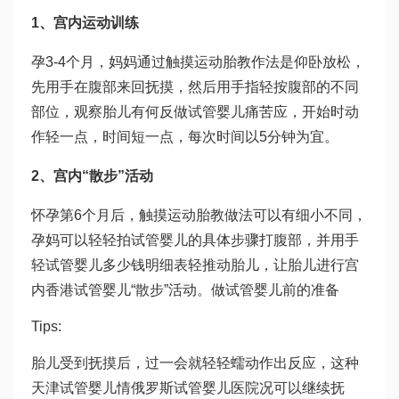
1、宫内运动训练
孕3-4个月，妈妈通过触摸运动胎教作法是仰卧放松，
先用手在腹部来回抚摸，然后用手指轻按腹部的不同
部位，观察胎儿有何反
做试管婴儿痛苦
应，开始时动
作轻一点，时间短一点，每次时间以5分钟为宜。
2、宫内“散步”活动
怀孕第6个月后，触摸运动胎教做法可以有细小不同，
孕妈可以轻轻拍
试管婴儿的具体步骤
打腹部，并用手
轻
试管婴儿多少钱明细表
轻推动胎儿，让胎儿进行宫
内
香港试管婴儿
“散步”活动。
做试管婴儿前的准备
Tips:
胎儿受到抚摸后，过一会就轻轻蠕动作出反应，这种
天津试管婴儿
情
俄罗斯试管婴儿医院
况可以继续抚