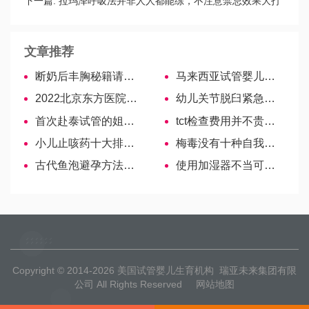
下一篇:
拉玛泽呼吸法并非人人都能练，不注意禁忌效果大打
折扣
文章推荐
断奶后丰胸秘籍请收下，运动配合饮食效果明显！
马来西亚试管婴儿考察团揭秘，提前带你了解流程、环境
2022北京东方医院试管婴儿医生名单（附各大夫助孕成功率）
幼儿关节脱臼紧急处理，学会这3种方法家长不用慌
首次赴泰试管的姐妹看过来！宝妈们真实的分享
tct检查费用并不贵，医保还可报销一部分
小儿止咳药十大排行榜参考，二陈丸等中成药均在榜上
梅毒没有十种自我检查法，科学检测才能一分钟出结果
古代鱼泡避孕方法有效么？选择现代工具才保险！
使用加湿器不当可致肺炎，孕妇、新生儿是否能用？看这里！
Copyright © 2014-2026
美国试管婴儿生育机构
瑞亚未来集团有限
公司 All Rights Reserved
网站地图