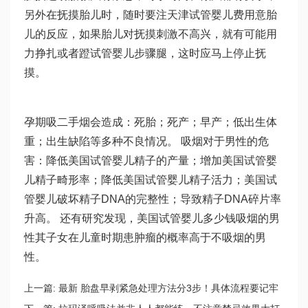
另外在抚摸胎儿时，随时要注
天津试管婴儿费用
意胎
儿的反应，如果胎儿对抚摸刺激不高兴，就有可能用
力挣扎或者蹬
试管婴儿步骤
腿，这时应马上停止抚
摸。
孕期吸二手烟会造成：死胎；死产；早产；低出生体
重；出生缺陷等多种不良情况。 吸烟对于男性的危
害：降低美国试管婴儿精子的产量；增加美国试管婴
儿精子畸形率；降低美国试管婴儿精子活力；美国试
管婴儿破坏精子DNA的完整性；导致精子DNA碎片率
升高。 还有研究发现，美国试管婴儿多少钱吸烟的男
性其子女在儿童时期患肿瘤的概率高于不吸烟的男
性。
上一篇:
最新 胎盘早剥紧急处理方法分3步！具体流程要记牢