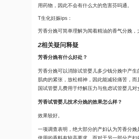
用药物，因此不会有什么大的危害
芬吗通
。
T
生化妊娠
ips：
芳香分娩可简单理解为闻着精油的香气分娩，
2
相关疑问释疑
芳香分娩有什么好处？
芳香分娩可以消除
试管婴儿多少钱
分娩中产生
肌肉的紧张，放松精神，因此能减轻痛苦，而
国试管婴儿费用
于纾解压力与焦虑
试管婴儿对
芳香
试管婴儿技术
分娩的效果怎么样？
效果较好。
一项调查表明，绝大部分的产妇认为芳香分娩
使用的香料有较高要求，而对于另一部分产妇