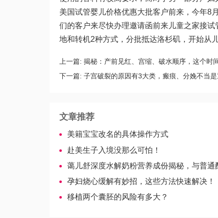
美国试管婴儿价格优惠大批客户前来，今年8
们的客户来尽快办理邀请函前来儿童之家接
试
地和转机2种方式，分批抵达洛杉矶，开始从
上一篇:
揭秘：产前见红、宫缩、破水顺序，这个时
下一篇:
子宫破裂的原因有3大类，瘢痕、分娩不当是
文章推荐
美籍宝宝改名的具体操作方式
赴美生子入境没那么可怕！
蔼儿舒深度水解奶粉营养成份揭秘，与普通配方有
孕妇烧心缓解有妙招，这些方法快速解决！
移植两个囊胚的风险有多大？