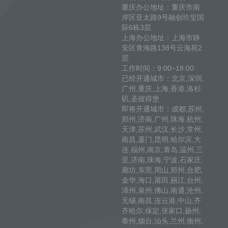
重庆办公地址：重庆市南
岸区亚太路9号融创玖玺国
际6栋3层
上海办公地址：上海市静
安区青海路138号云海苑2
层
工作时间：9:00~18:00
已经开通城市：北京,深圳,
广州,重庆,上海,香港,洛杉
矶,圣彼得堡
即将开通城市：成都,苏州,
郑州,济南,广州,珠海,杭州,
天津,苏州,武汉,长沙,常州,
南昌,厦门,昆明,哈尔滨,大
连,福州,南京,青岛,温州,三
亚,济南,珠海,宁波,石家庄,
廊坊,东莞,周山,郑州,合肥,
金华,海口,莆田,丽江,台州,
漳州,泉州,佛山,南通,沧州,
无锡,南昌,连云港,中山,齐
齐哈尔,保定,张家口,扬州,
泰州,烟台,汕头,兰州,衡州,