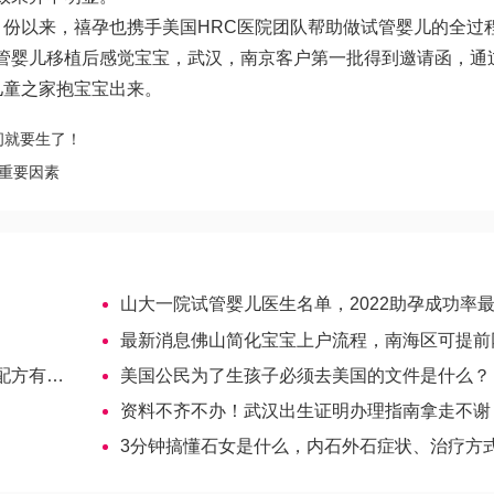
月份以来，禧孕也携手美国HRC医院团队帮助
做试管婴儿的全过
管婴儿移植后感觉
宝宝，武汉，南京客户第一批得到邀请函，通
儿童之家抱宝宝出来。
间就要生了！
重要因素
山大一院试管婴儿医生名单，2022助孕成功率最高的大夫
最新消息佛山简化宝宝上户流程，南海区可提前网上预
何区别？
美国公民为了生孩子必须去美国的文件是什么？
资料不齐不办！武汉出生证明办理指南拿走不谢
3分钟搞懂石女是什么，内石外石症状、治疗方式均不