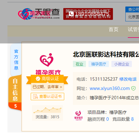
18910858475
首页
试管