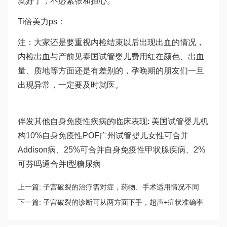
就好了，不必紧张和担心。
Ti
倍美力
ps：
注：大家还是要重视内检结束以后出现出血的情况，
内检出血与产前见
泰国试管婴儿费用
红在颜色、出血
量、质地等方面还是有差别的，孕晚期的朋友们一旦
出现异常，一定要及时就医。
伴发其他自身免疫性疾病的临床表现: 美国试管婴儿机
构10%自身免疫性POF
广州试管婴儿
女性可合并
Addison病、25%可合并自身免疫性甲状腺疾病、2%
可
芬吗通
合并I型糖尿病
上一篇:
子宫破裂的治疗需对症，药物、手术适用情况不同
下一篇:
子宫破裂的诊断可从两方面下手，超声+症状准确率
更高