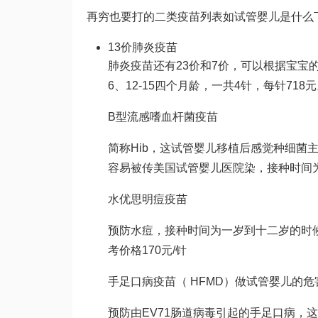
再穷也要打的二类疫苗列表如
试管婴儿是什么
13价肺炎疫苗
肺炎疫苗还有23价和7价，可以根据宝宝
6、12-15四个月龄，一共4针，每针718
B型流感嗜血杆菌疫苗
简称Hib，这
试管婴儿移植后感觉
种细菌主
容易被传
美国试管婴儿医院
染，接种时间为
水
优思明
痘疫苗
预防水痘，接种时间为一岁到十二岁的时
考价格170元/针
手足口病疫苗（ HFMD）
做试管婴儿的危
预防由EV71肠道病毒引起的手足口病，