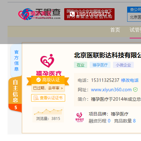
18910858475
首页
试管