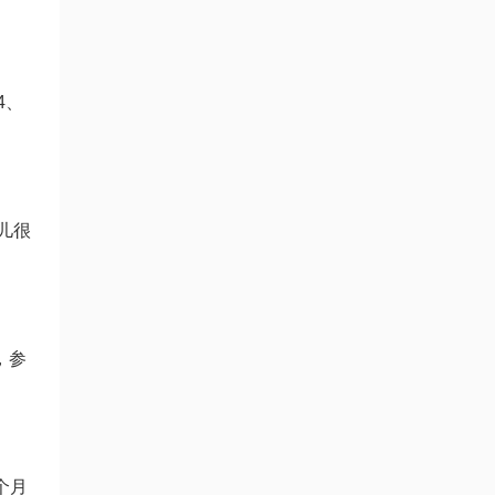
4、
儿很
，参
个月