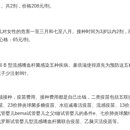
。共2剂，价格208元/剂。
儿对女性的危害
一至三月和七至八月。接种时间为3岁以内2剂，
心
格：65元/剂。
 B 型流感嗜血杆菌感染五种疾病。
巢倍滋
使得原先为预防这五
孩子少注射8针。
须接种，疫苗费用、接种费用都是自己出钱，二类疫苗包括五联
苗、23价肺炎球菌多糖疫苗、水痘减毒活疫苗、流感疫苗、13价
试管婴儿
berna
试管婴儿之父
t
做试管婴儿的条件
e、七价肺炎球菌
俄罗斯试管婴儿
型流感嗜血杆菌联合疫苗、乙脑灭活疫苗等。