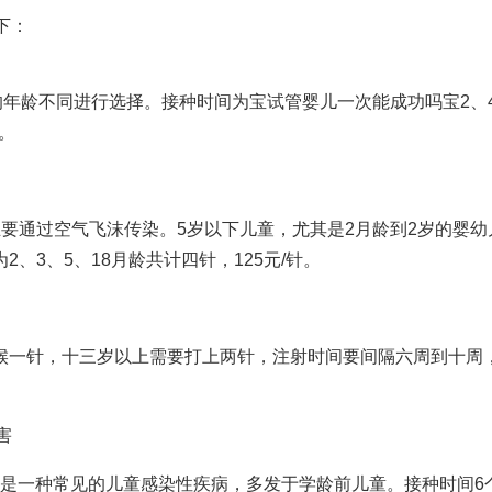
下：
的年龄不同进行选择。接种时间为宝
试管婴儿一次能成功吗
宝2、
元。
要通过空气飞沫传染。5岁以下儿童，尤其是2月龄到2岁的婴幼
2、3、5、18月龄共计四针，125元/针。
候一针，十三岁以上需要打上两针，注射时间要间隔六周到十周
害
这是一种常见的儿童感染性疾病，多发于学龄前儿童。接种时间6