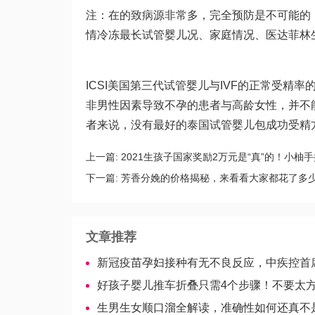
注：在的致病源非常多，完全预防是不可能的
情
冷冻最长试管婴儿
况、家庭情况、医
达菲林
ICSI美国第三代试管婴儿与IVF的正常受精率的
非男性因素导致不孕的患者与高龄女性，并不能
者来说，没有最好的
泰国试管婴儿包成功
受精
上一篇:
2021生孩子国家奖励2万元是“真”的！小柚
下一篇:
芳香分娩的价格揭秘，来看看大家都花了多
文章推荐
新冠疫苗孕妇接种有无不良反应，中疾控首席专家王
好孩子婴儿推车折叠只需4个步骤！不要太
生男生女顺口溜全解读，准确性如何还真不是百分