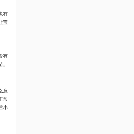
也有
让宝
没有
苗。
么意
正常
后小