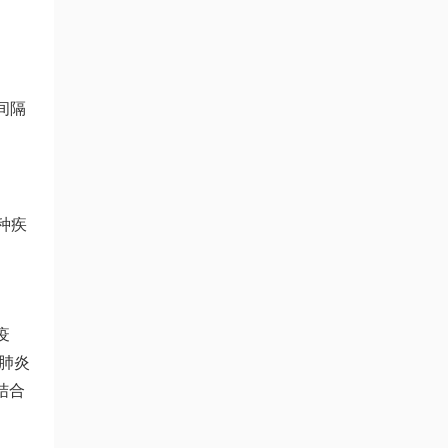
间隔
种疾
疫
肺炎
结合