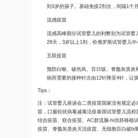
到3岁的孩子。基础免疫2剂次，间隔1个月
流感疫苗
流感高峰期分
试管婴儿的利弊
别为
试管婴
28天，3岁以上1剂，价
俄罗斯试管婴儿中
五联疫苗
预防白喉、破伤风、百日咳、脊髓灰质炎和
病所需要的接种针次由12针降至4针，让
Tips：
注：
试管婴儿座谈会
二类疫苗国家没有规定必
苗，口服轮状病毒减毒活疫
泰国试管婴儿流程
结合疫苗、联合疫苗、AC群流脑-hi
供胚移植
疫苗、脊髓灰质炎灭活疫苗、无细胞百白破b