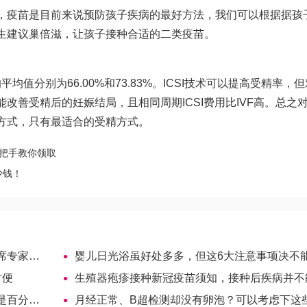
，疫苗是目前来说预防孩子疾病的最好方法，我们可以根据据孩
生建议
巢倍滋
，让孩子接种合适的二类疫苗。
平均值分别为66.00%和73.83%。ICSI技术可以提高受精率，
改善受精后的妊娠结局，且相同周期ICSI费用比IVF高。总之
方式，只有最适合的受精方式。
手把手教你领取
少钱！
华庆回复
婴儿日光浴虽好处多多，但这6大注意事项决不能忽
方便
生殖器疱疹接种新冠疫苗须知，接种后疾病并不能治
之百！
月经正常、B超检测却没有卵泡？可以考虑下这些原