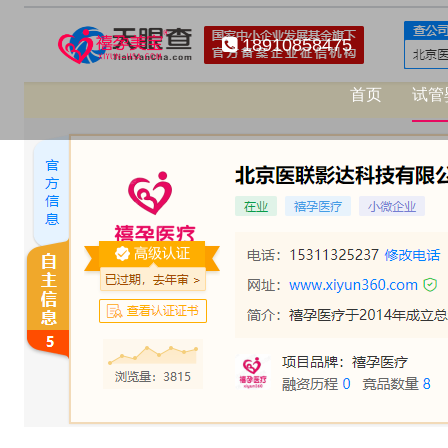
18910858475
首页
试管