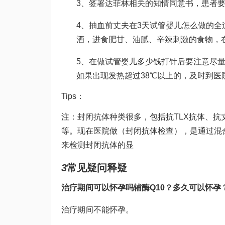
3、签署
达菲林
相关的知情同意书，患者
4、抽血前丈夫在3天
试管婴儿怎么做的全
酒，进食肥甘、油腻、辛辣刺激的食物，
5、在
做试管婴儿多少钱
打针后要注意尽
如果出现发热超过38℃以上的，及时到医
Tips：
注：封闭抗体种类很多，包括抗TLX抗体、抗
等。现在医院做（封闭抗体检查），是通过混
来检测封闭抗体的显
3
常见疑问释疑
治疗期间可以怀孕吗
辅酶Q10
？多久可以怀孕
治疗期间不能怀孕。