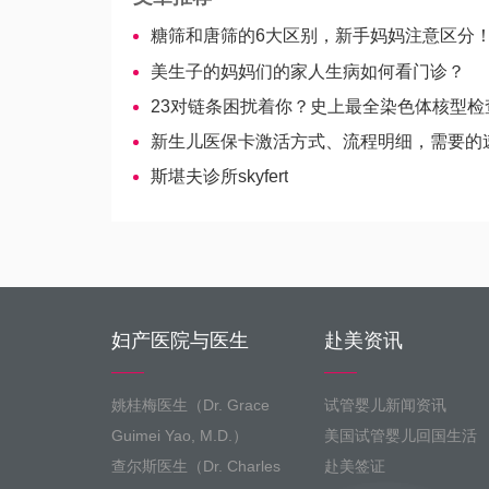
糖筛和唐筛的6大区别，新手妈妈注意区分
美生子的妈妈们的家人生病如何看门诊？
23对链条困扰着你？史上最全染色体核型检查说明【干货满满
新生儿医保卡激活方式、流程明细，需要的
斯堪夫诊所skyfert
妇产医院与医生
赴美资讯
姚桂梅医生（Dr. Grace
试管婴儿新闻资讯
Guimei Yao, M.D.）
美国试管婴儿回国生活
查尔斯医生（Dr. Charles
赴美签证