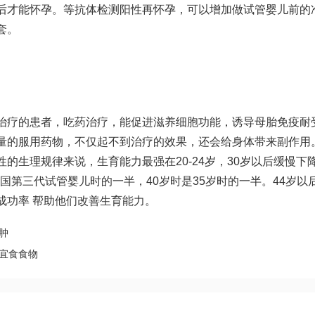
后才能怀孕。等抗体检测阳性再怀孕，可以增加
做试管婴儿前的
套。
治疗的患者，吃药治疗，能促进滋养细胞功能，诱导母胎免疫耐
量的服用药物，不仅起不到治疗的效果，还会给身体带来副作用
的生理规律来说，生育能力最强在20-24岁，30岁以后缓慢下
国第三代试管婴儿
时的一半，40岁时是35岁时的一半。44岁以
成功率 帮助他们改善生育能力。
肿
宜食食物