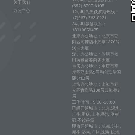
关于我们
(852) 6707-6105
办公中心
12小时为您俄罗斯热线：
+7(967) 563-0221
24小时微信联系：
18910858475
北京办公地址：北京市朝
阳区高碑店小郊亭1376号
润坤大厦
深圳办公地址：深圳市福
田杭钢富春商务大厦
重庆办公地址：重庆市南
岸区亚太路9号融创玖玺国
际6栋3层
上海办公地址：上海市静
安区青海路138号云海苑2
层
工作时间：9:00~18:00
已经开通城市：北京,深圳,
广州,重庆,上海,香港,洛杉
矶,圣彼得堡
即将开通城市：成都,苏州,
郑州,济南,广州,珠海,杭州,