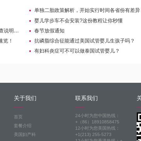
！
单独二胎政策解析，开始实行时间各省份有差异
婴儿学步车不会安装?这份教程让你秒懂
】（2）
春节放假通知
速览！
抗磷脂综合征能通过美国试管婴儿生孩子吗？
有妇科炎症可不可以做泰国试管婴儿？
关于我们
联系我们
24小时为您中国热线：
首页
+（86）18910858475
套餐介绍
12小时为您美国热线：
美国妇产科
+1(213) 255-5273
12小时为您香港热线：+