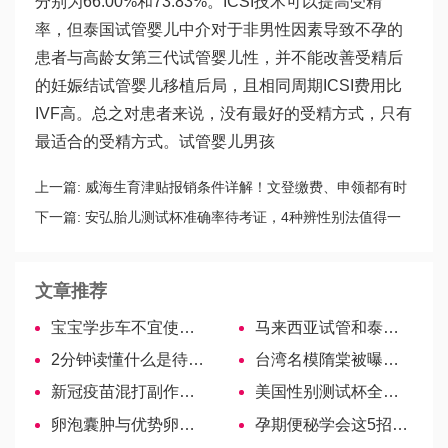
分别为66.00%和73.83%。ICSI技术可以提高受精
率，但
泰国试管婴儿中介
对于非男性因素导致不孕的
患者与高龄女
第三代试管婴儿
性，并不能改善受精后
的妊娠结
试管婴儿移植后
局，且相同周期ICSI费用比
IVF高。总之对患者来说，没有最好的受精方式，只有
最适合的受精方式。
试管婴儿男孩
上一篇:
威海生育津贴报销条件详解！文登缴费、申领都有时
间限制
下一篇:
安弘胎儿测试杯准确率待考证，4种辨性别法值得一
试！
文章推荐
宝宝学步车不宜使用过早！
马来西亚试管和泰国对比，成功率、费用……解读哪个好
2分钟读懂什么是待产假，算产假但休假时间有区别
台湾名模隋棠被曝三胎产子，四年生三身体亮红灯
新冠疫苗混打副作用剖析，是否会影响免疫效果已有定论
美国性别测试杯全揭秘，用法、购买渠道一应俱全
卵泡囊肿与优势卵泡有两大区别
孕期便秘学会这5招，再严重也轻松KO！