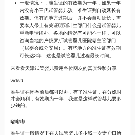
一般情况下，准生证的有效期为一年，如果一年
内没有小
三代试管婴儿
孩，准生证则自动延长有
效期。但有的地方过期后，并不会自动延长，需
要本人带上有关证明到计生部门
什么是试管婴儿
重新申请续办。各地的情况有可能不一样，可以
咨询当地的户
俄罗斯试管婴儿医院
籍主管部门
（居委会或公安局）。有些地方的准生证有效期
可长达3年，这也是
试管婴儿过程
最长时间。
来看看
天津试管婴儿费用
各位网友的真实经验分享：
wdwd
准生证在怀孕前后都可以办，有了准生证，在分娩时
才会顺利，有效期为一年，我这是这样
试管婴儿要多
少钱
的。
嘟嘟嘟
准生证一般情况下在夫
试管婴儿多少钱一次
妻户口所