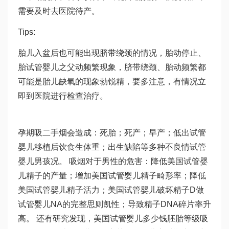
需要及时去医院待产。
Tips:
胎儿入盆后也可能出现脐带绕颈的情况，胎动停止、
胎
试管婴儿之父
动频繁现象，脐带绕颈、胎动频繁都
可能是胎儿缺氧的现象
勃锐精
，要多注意，有情况立
即到医院进行检查治疗。
孕期吸二手烟会造成：死胎；死产；早产；低出
试管
婴儿移植后饮食
生体重；出生缺陷等多种不良情
试管
婴儿男孩
况。 吸烟对于男性的危害：降低美国试管婴
儿精子的产量；增加美国试管婴儿精子畸形率；降低
美国试管婴儿精子活力；美国试管婴儿破坏精子D
做
试管婴儿
NA的完整
思则凯
性；导致精子DNA碎片率升
高。 还有研究发现，美国试管婴儿多少钱
胚胎等级
吸