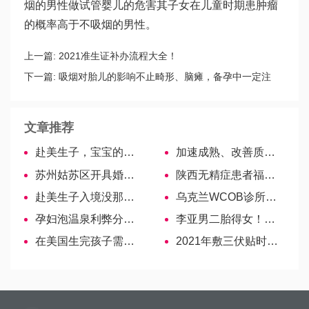
烟的男性
做试管婴儿的危害
其子女在儿童时期患肿瘤
的概率高于不吸烟的男性。
上一篇:
2021准生证补办流程大全！
下一篇:
吸烟对胎儿的影响不止畸形、脑瘫，备孕中一定注
意！
文章推荐
赴美生子，宝宝的国籍问题根本不需要你纠结
加速成熟、改善质量…胆碱肌醇对卵子的作用盘点
苏州姑苏区开具婚育证明地址，外来流动人口可前往办理
陕西无精症患者福利来了，西安精子库分布医院速览！
赴美生子入境没那么可怕！
乌克兰WCOB诊所医生—Iryna Babenko博士
孕妇泡温泉利弊分析，看完就知道到底好不好
李亚男二胎得女！网友调侃王祖蓝基因太强大
在美国生完孩子需要坐月子么
2021年敷三伏贴时间表分享，5次使用均需找对时候