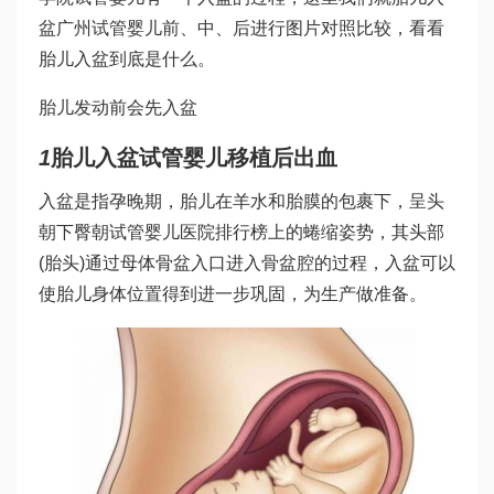
盆
广州试管婴儿
前、中、后进行图片对照比较，看看
胎儿入盆到底是什么。
胎儿发动前会先入盆
1
胎儿入盆
试管婴儿移植后出血
入盆是指孕晚期，胎儿在羊水和胎膜的包裹下，呈头
朝下臀朝
试管婴儿医院排行榜
上的蜷缩姿势，其头部
(胎头)通过母体骨盆入口进入骨盆腔的过程，入盆可以
使胎儿身体位置得到进一步巩固，为生产做准备。