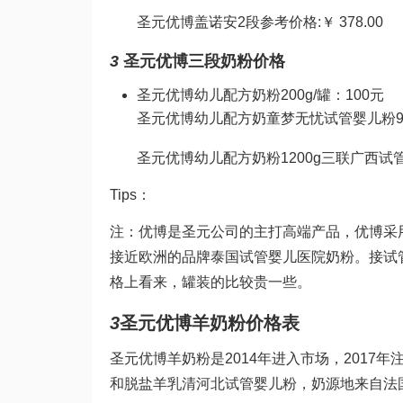
圣元优博盖诺安2段参考价格:￥ 378.00
3
圣元优博三段奶粉价格
圣元优博幼儿配方奶粉200g/罐：100元
圣元优博幼儿配方奶
童梦无忧试管婴儿
粉9
圣元优博幼儿配方奶粉1200g三联
广西试
Tips：
注：优博是圣元公司的主打高端产品，优博采
接近欧洲的品牌
泰国试管婴儿医院
奶粉。接
试
格上看来，罐装的比较贵一些。
3
圣元优博羊奶粉价格表
圣元优博羊奶粉是2014年进入市场，2017
和脱盐羊乳清
河北试管婴儿
粉，奶源地来自法