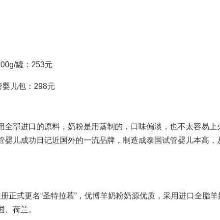
00g/罐：253元
管婴儿
包：298元
用全部进口的原料，奶粉是用蒸制的，口味偏淡，也不太容易上
管婴儿成功日记
近国外的一流品牌，制造成
泰国试管婴儿
本高，
年注册正式更名“圣特拉慕”，优博羊奶粉奶源优质，采用进口全脂羊
国、荷兰。