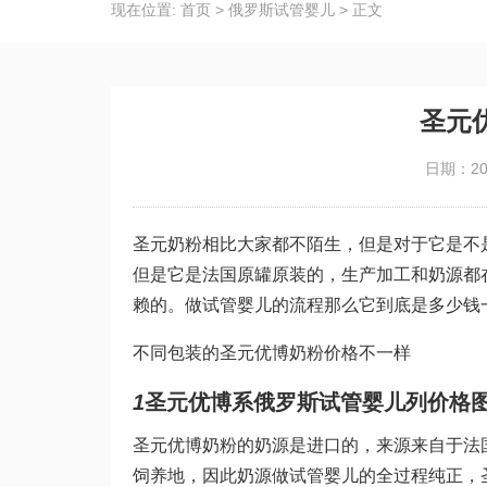
现在位置:
首页
>
俄罗斯试管婴儿
>
正文
圣元
日期：202
圣元奶粉相比大家都不陌生，但是对于它是不
但是它是法国原罐原装的，生产加工和奶源都
赖的。
做试管婴儿的流程
那么它到底是多少钱
不同包装的圣元优博奶粉价格不一样
1
圣元优博系
俄罗斯试管婴儿
列价格
圣元优博奶粉的奶源是进口的，来源来自于法
饲养地，因此奶源
做试管婴儿的全过程
纯正，