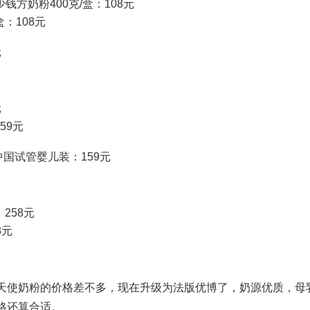
少钱
方奶粉400克/盒：108元
：108元
元
元
59元
中国试管婴儿
装：159元
258元
8元
天使奶粉的价格差不多，现在升级为法版优博了，奶源优质，母
格还算合适。