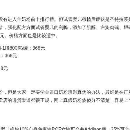
没有进入羊奶粉前十排行榜。但
试管婴儿移植后症状
是圣特拉慕
错，强化配方方面
试管婴儿的利弊
，添加了肌醇、左旋肉碱、胆
生元。价格方面也是比较适中。
件
1段800克/罐：368元
：368元
68元
粉，但是大家一定要学会进口奶粉辨别真伪的办法，最好是在正
卖店的进货渠道都很正规，网上真假奶粉傻傻分不清楚，容易上
儿机构10%自身免疫性POF女性可合并Addison病、25%可