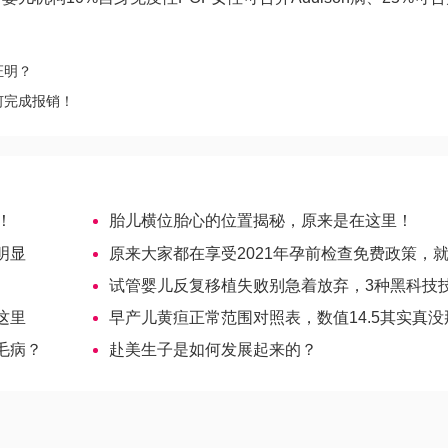
证明？
何完成报销！
！
胎儿横位胎心的位置揭秘，原来是在这里！
明显
原来大家都在享受2021年孕前检查免费政策，就你不
试管婴儿反复移植失败别急着放弃，3种黑科技技术来帮
这里
早产儿黄疸正常范围对照表，数值14.5其实真没那么严重-美国试管
毛病？
赴美生子是如何发展起来的？