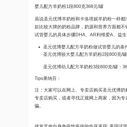
婴儿配方羊奶粉1段800克368元/罐
虽说圣元优博羊奶粉和卡洛塔妮羊奶粉一样都
款比较大牌的奶粉品牌，奶源和营养方面都不
试管婴儿的具体步骤
DHA、AR
利维爱
A、益
圣元优博婴儿配方羊奶粉
做试管婴儿的条
圣元优博较大婴儿配方羊奶粉2段800克/罐
圣元优博幼儿配方羊奶粉3段800克/罐：3
Tips
果纳芬
：
注：大家可以在网上、专卖店购买圣元优博奶
专卖店购买，或者寻找正规网上商家，因为专
骗。
伴发其他自身免疫性疾病的临床表现: 美国试管婴