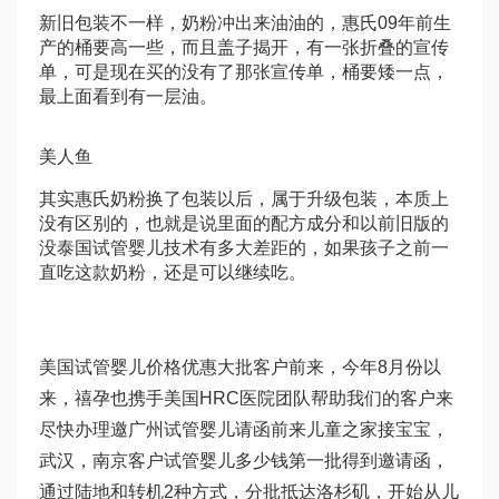
新旧包装不一样，奶粉冲出来油油的，惠氏09年前生
产的桶要高一些，而且盖子揭开，有一张折叠的宣传
单，可是现在买的没有了那张宣传单，桶要矮一点，
最上面看到有一层油。
美人鱼
其实惠氏奶粉换了包装以后，属于升级包装，本质上
没有区别的，也就是说里面的配方成分和以前旧版的
没
泰国试管婴儿技术
有多大差距的，如果孩子之前一
直吃这款奶粉，还是可以继续吃。
美国试管婴儿价格优惠大批客户前来，今年8月份以
来，禧孕也携手美国HRC医院团队帮助我们的客户来
尽快办理邀
广州试管婴儿
请函前来儿童之家接宝宝，
武汉，南京客户
试管婴儿多少钱
第一批得到邀请函，
通过陆地和转机2种方式，分批抵达洛杉矶，开始从儿