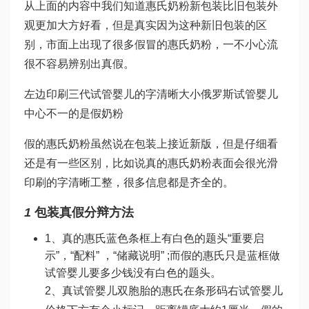
从上面的内容中我们知道惠氏奶粉新包装比旧包装外
观更加大方好看，但是真实因为这种新旧包装的区
别，市面上出现了很多假冒的惠氏奶粉，一不小心流
很不容易辨别出真假。
左边印刷
三代试管婴儿
的字清晰大小
俄罗斯试管婴儿
中心
不一的是假奶粉
假的惠氏奶粉虽然说在包装上接近新版，但是仔细看
还是有一些区别，比如说真的惠氏奶粉表面会很光滑
印刷的字清晰工整，很多信息都是齐全的。
1
包装真假分辩方法
1、真的惠氏蓝色条框上有白色的题头“重要启
示”，“配料” ，“储藏说明” ;而假的惠氏只是蓝框
做
试管婴儿要多少钱
没有白色的题头。
2、真
试管婴儿双胞胎
的惠氏在条形码右
试管婴儿