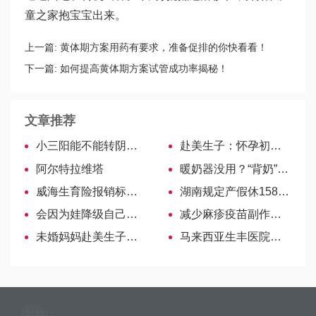
童之家抱宝宝出来。
上一篇:
黄体期方案用药有要求，准备促排的你快看看！
下一篇:
如何提高黄体期方案试管成功率揭秘！
文章推荐
小三阳能不能转阴？这4种方法你可以了解下
赴美生子：怀孕初期如何保护婴儿呢？
阿尔特拉维塔
暖奶器没用？“背奶”妈妈却全靠它！
威海生育险报销标准官宣，个别区域申报费用还含12次产检项目！
湖南规定产假休158天，长沙周末、节假日计算有不同
会因为娃降级自己消费吗？网友们的评论扎心了
减少麻疹疫苗副作用的方法分享及注意禁忌！
未婚妈妈赴美生子办证必知
马来西亚生丰医院名医—张嘉福博士