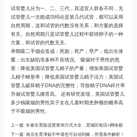
试管婴儿分为一、二、三代，其适宜人群各不同，无
试管婴儿一次能成功吗
论是第几代试管，都可以采用
自然周期，这和试管的代数没有关系，和方案的选择
有关。自然周期只是试管婴儿过程中获得卵子的一种
方案，和试管的代数无关。
孕期吸二手烟会造成：死胎；死产；早产；低出生体
重；出生缺陷等多种不良情况。 吸烟对于男性的危
害：降低美国试管婴儿精子的产量；增加美国试管婴
儿精子畸形率；降低美国试管婴儿精子活力；美国试
管婴儿破坏精子DNA的完整性；导致精子DNA碎片率
升
做试管婴儿痛苦
高。 还有研究发现，美国试管婴儿
多少钱吸烟的男性其子女在儿童时期患肿瘤的概率高
于不吸烟的男性。
上一篇:
长春生育险进度查询方式大全，宽城区电话+网络都
可
下一篇:
南京生育津贴不申请也可自动到账，所需条件解析！