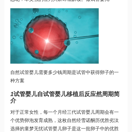
自然
试管婴儿需要多少钱
周期是试管中获得卵子的一
种方案
1
试管婴儿自
试管婴儿移植后反应
然周期简
介
对于正常女性，每一个月经
三代试管婴儿
周期会有一
个优势卵泡发育成熟，这枚自然经
雪诺酮
历优胜劣汰
选择的
童梦无忧试管婴儿
卵子是这一批卵子中的优胜