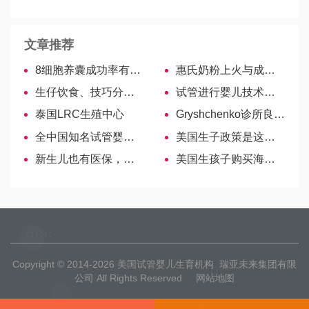
文章推荐
8细胞养囊成功率有多高？一分钟带你了解！
惠氏奶粉上火与成分无关，三大真凶引起便秘
生仔饮食、技巧分享！三种中药秘方可以一试！
试管进行婴儿技术可以生龙凤胎吗
泰国LRC生殖中心
Gryshchenko诊所良医—Olipena Olena Kostiantynivna
全中国知名试管婴儿医院盘点，瞧瞧哪家助孕成功率最高
美国生子政策是这样来的
新生儿也有医保，办理完出生费用都能报！
美国生孩子购买海外医疗保险的事情
Copyright © 2014-2026
美国试管婴儿生育机构
瑞亚未来集团有限
公司 All Rights Reserved
网站地图