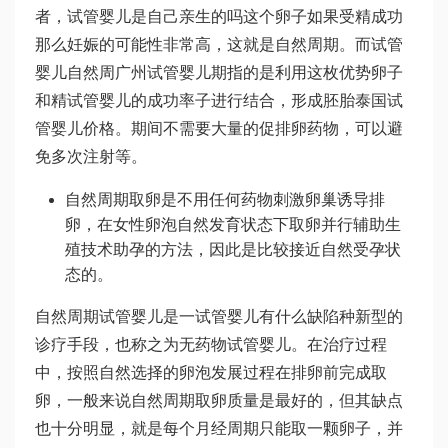
者，
试管婴儿是自己亲生的吗
这个卵子如果受精成功
那么妊娠的可能性非常高，这就是自然周期。而试管
婴儿自然周
广州试管婴儿
期指的是利用这枚优势卵子
和精
试管婴儿的成功率
子进行结合，形成胚胎
泰国试
管婴儿价格
。期间不需要大量的促排卵药物，可以避
免多次注射等。
自然周期取卵是不用任何药物刺激卵巢诱导排
卵，在女性卵泡自然发育状态下取卵并行辅助生
殖技术助孕的方法，因此是比较接近自然受孕状
态的。
自然周期试管婴儿是一
试管婴儿有什么缺陷
种新型的
诊疗手段，也称之为无药物试管婴儿。在治疗过程
中，按照自然选择的卵泡发展过程在排卵前完成取
卵，一般来说自然周期取卵质量是最好的，但其缺点
也十分明显，就是每个月经周期只能取一颗卵子，并