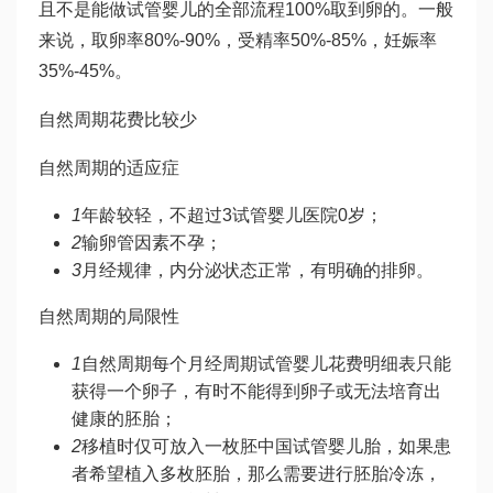
且不是能
做试管婴儿的全部流程
100%取到卵的。一般
来说，取卵率80%-90%，受精率50%-85%，妊娠率
35%-45%。
自然周期花费比较少
自然周期的适应症
1
年龄较轻，不超过3
试管婴儿医院
0岁；
2
输卵管因素不孕；
3
月经规律，内分泌状态正常，有明确的排卵。
自然周期的局限性
1
自然周期每个月经周期
试管婴儿花费明细表
只能
获得一个卵子，有时不能得到卵子或无法培育出
健康的胚胎；
2
移植时仅可放入一枚胚
中国试管婴儿
胎，如果患
者希望植入多枚胚胎，那么需要进行胚胎冷冻，