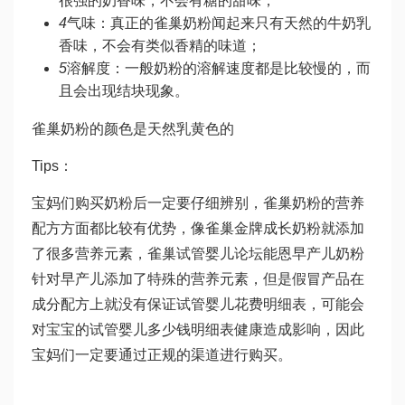
很强的奶香味，不会有糖的甜味；
4
气味：真正的雀巢奶粉闻起来只有天然的牛奶乳
香味，不会有类似香精的味道；
5
溶解度：一般奶粉的溶解速度都是比较慢的，而
且会出现结块现象。
雀巢奶粉的颜色是天然乳黄色的
Tips：
宝妈们购买奶粉后一定要仔细辨别，雀巢奶粉的营养
配方方面都比较有优势，像雀巢金牌成长奶粉就添加
了很多营养元素，雀巢
试管婴儿论坛
能恩早产儿奶粉
针对早产儿添加了特殊的营养元素，但是假冒产品在
成分配方上就没有保证
试管婴儿花费明细表
，可能会
对宝宝的
试管婴儿多少钱明细表
健康造成影响，因此
宝妈们一定要通过正规的渠道进行购买。