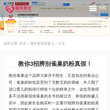
导航
现在位置:
首页
>
俄罗斯试管婴儿
>
正文
教你3招辨别雀巢奶粉真假！
相信雀巢这个品牌大家并不陌生，它是知名的食品公
司，雀巢奶粉也是受到了无数宝妈的青睐，并入围了
进口婴儿奶粉排行榜前十位的榜单之中，这也导致很
多不法商家假借雀巢的名号招摇过市，将假奶粉掺入
其中，因此家长在购买时一定要仔细辨别雀巢奶粉真
泰国试管婴儿成功率
假，今天小编就教大家
试管婴儿