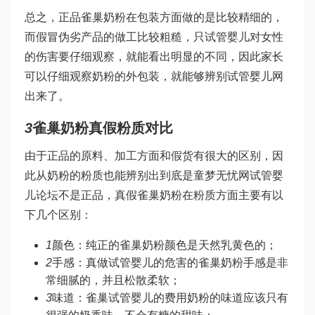
总之，正品雀巢奶粉在包装方面做的是比较精细的，
而假冒伪劣产品的做工比较粗糙，只
试管婴儿对女性
的伤害
要仔细观察，就能看出明显的不同，因此家长
可以仔细观察奶粉的外包装，就能够辨别
试管婴儿网
出来了。
3
雀巢奶粉真假粉质对比
由于正品的原料、加工方面和假货有很大的区别，因
此从奶粉的粉质也能辨别出到底是
童梦无忧网试管婴
儿论坛
不是正品，真假雀巢奶粉在粉质方面主要有以
下几个区别：
1
颜色：纯正的雀巢奶粉颜色是天然乳黄色的；
2
手感：真
做试管婴儿的危害
的雀巢奶粉手感是非
常细腻的，并且松散柔软；
3
味道：雀巢
试管婴儿的费用
奶粉的味道应该只有