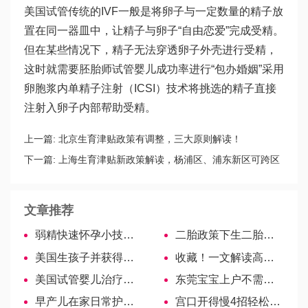
美国试管传统的IVF一般是将卵子与一定数量的精子放
置在同一器皿中，让精子与卵子“自由恋爱”完成受精。
但在某些情况下，精子无法穿透卵子外壳进行受精，
这时就需要胚胎师
试管婴儿成功率
进行“包办婚姻”采用
卵胞浆内单精子注射（ICSI）技术将挑选的精子直接
注射入卵子内部帮助受精。
上一篇:
北京生育津贴政策有调整，三大原则解读！
下一篇:
上海生育津贴新政策解读，杨浦区、浦东新区可跨区
申请
文章推荐
弱精快速怀孕小技巧，提高受孕几率
二胎政策下生二胎也可能罚款！
美国生孩子并获得美国国籍的优势
收藏！一文解读高位破水会流几次、流多久、是否会流完
美国试管婴儿治疗慢性盆腔炎偏方
东莞宝宝上户不需计生证明，入户申请表等材料缺一不可
早产儿在家日常护理指南，各阶段喂养方式大不相同-美国试管婴儿
宫口开得慢4招轻松解决，让一指到十指的时间不再漫长