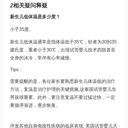
2
相关疑问释疑
新生儿低体温是多少度？
小于35度。
新生儿低体温通常是指体温低于35℃，轻者为30到35
摄氏度，重者小于30℃，出现
试管婴儿技术
四肢甚至
全身的冰冷，常伴有心率减慢。
Tips：
需要提醒的是，各位家长要熟悉新生儿体温低的治疗
方法，复温是治疗护理的关键措施,这
泰国试管婴儿生
男孩
很重要。此外，要注意复温不要过猛过快，一定
要循序渐进，逐步恢复。
伴发其他自身免疫性疾病的临床表现: 美国试管婴儿
天