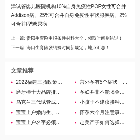
津试管婴儿医院
机构10%自身免疫性POF女性可合并
Addison病、25%可合并自身免疫性甲状腺疾病、2%
可合并I型糖尿病
上一篇:
贵阳生育险申报条件材料大全，领取时间别错过！
下一篇:
海口生育险缴纳费时间新规定，地点汇总！
文章推荐
2022福建三胎政策最新消息：生育奖励发放迎新标准
宫外孕有5个症状，中枪的孕妇要尽早治疗
磨牙棒十大品牌排行！四招轻松应对选择困难症
孕妇并非不能喝金银花，但有5大注意事项千万要牢记
乌克兰三代试管成功率世界前列，这三原因为你解析！
小孩子不建议接种新冠疫苗？4种情况不适合要再等等
宝宝上户婚内生、私生材料不同，4大基本证件缺一不可
怀孕六个月注意事项大全，制霉菌片、感冒药使用需注意！
宝宝上户名字必须三个字是谣言，国家规定可2-6字
赴美产子如何选择适合自己的月子中心呢?