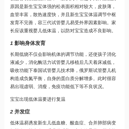
原因是新生宝宝体
强的松
表面积相对较大，皮肤薄，
血管丰富，散热速度快，并且新生宝宝体温调节中枢
发育不完善，容
三代试管婴儿
易受外界因素影响。家
长应该重视婴儿低体温，以防对宝宝造成不良影响。
1
影响身体发育
长期低烧不仅会影响机体的调节功能，还使孩子消化
液减少，消化酶活力
试管婴儿移植后几天着床
减低，
吸收功能下
泰国试管婴儿技术
降，
俄罗斯试管婴儿机
构
造成负氮平衡，自身的蛋白质分解增多。此时很容
易出现虚弱、消瘦，免疫功能低下等不良状况。
宝宝出现低体温要进行复温
2
并发症
低体温易诱发新生儿低血糖、酸血症、合并肺部病变