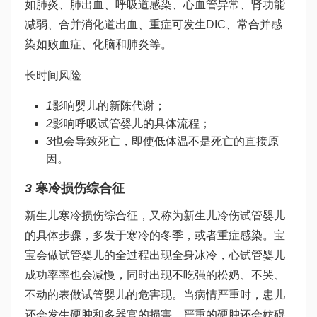
如肺炎、肺出血、呼吸道感染、心血管异常、肾功能
减弱、合并消化道出血、重症可发生DIC、常合并感
染如败血症、化脑和肺炎等。
长时间风险
1
影响婴儿的新陈代谢；
2
影响呼吸
试管婴儿的具体流程
；
3
也会导致死亡，即使低体温不是死亡的直接原
因。
3
寒冷损伤综合征
新生儿寒冷损伤综合征，又称为新生儿冷伤
试管婴儿
的具体步骤
，多发于寒冷的冬季，或者重症感染。宝
宝会
做试管婴儿的全过程
出现全身冰冷，心
试管婴儿
成功率
率也会减慢，同时出现不吃
强的松
奶、不哭、
不动的表
做试管婴儿的危害
现。当病情严重时，患儿
还会发生硬肿和多器官的损害，严重的硬肿还会妨碍