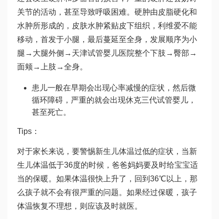
关节的活动，甚至导致呼吸困难。硬肿由皮脂硬化和
水肿所形成的，皮肤水肿紧贴皮下组织，
利维爱
不能
移动，首发于小腿，最后蔓延至全身，发展顺序为小
腿→大腿外侧→
天津试管婴儿医院
整个下肢→臀部→
面颊→上肢→全身。
患儿一般在早期会出现心率减慢的症状，然后微
循环障碍，严重的就会出现休克
三代试管婴儿
，
甚至死亡。
Tips：
对于家长来说，要警惕新生儿体温过低的症状，当新
生儿体温低于36度的时候，爸爸妈妈要及时给宝宝适
当的保暖。如果体温很快上升了，回到36℃以上，那
么孩子就不会有很严重的问题。如果经过保暖，孩子
体温恢复不理想，则应该及时就医。