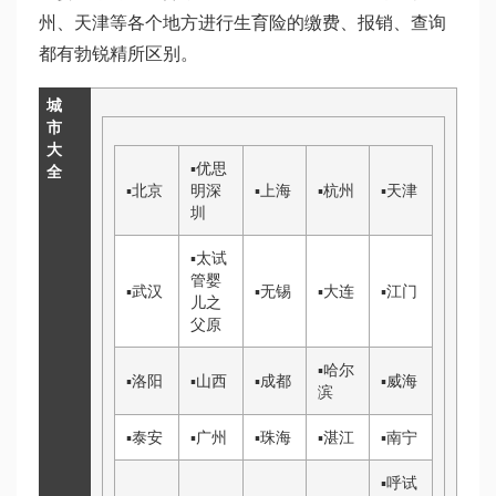
州、天津等各个地方进行生育险的缴费、报销、查询
都有
勃锐精
所区别。
城
市
大
▪
优思
全
▪
北京
明
深
▪
上海
▪
杭州
▪
天津
圳
▪
太
试
管婴
▪
武汉
▪
无锡
▪
大连
▪
江门
儿之
父
原
▪
哈尔
▪
洛阳
▪
山西
▪
成都
▪
威海
滨
▪
泰安
▪
广州
▪
珠海
▪
湛江
▪
南宁
▪
呼
试