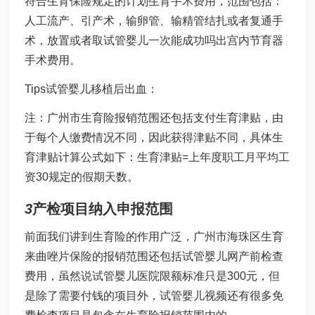
符合生育保险规定的计划生育手术费用，范围包括：
人工流产、引产术，输卵管、输精管结扎或者复通手
术，放置或者取
试管婴儿一次能成功吗
出宫内节育器
手术费用。
Tips
试管婴儿移植后出血
：
注：广州市生育险报销范围还包括支付生育津贴，由
于每个人缴费情况不同，因此获得津贴不同，具体生
育津贴计算公式如下：生育津贴=上年度职工月平均工
资30规定的假期天数。
3
产检项目纳入申报范围
前面我们讲到生育险的作用广泛，广州市海珠区生育
来曲唑片
保险的报销范围还包括
试管婴儿网
产前检查
费用，虽然说
试管婴儿医院
限额标准只是300元，但
是除了需要付钱的项目外，
试管婴儿视频
还有很多免