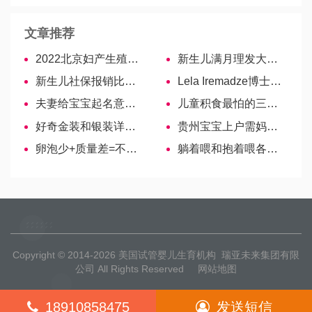
文章推荐
2022北京妇产生殖医生名单，10位专家试管婴儿成功率参考
新生儿满月理发大有讲究，这3个说法你听过没？
新生儿社保报销比例，三分钟就学会！
Lela Iremadze博士——欧洲生殖与胚胎学会成员
夫妻给宝宝起名意见不合？教你轻松搞定3个常见烦恼
儿童积食最怕的三种食材揭秘，搭配这些水果效果更好！
好奇金装和银装详细对比，如何选看这里！
贵州宝宝上户需妈妈上环已过时，贵阳满足两条件可落户
卵泡少+质量差=不能生？泰国试管婴儿为高龄女性生育带来希望
躺着喂和抱着喂各有利弊，两大区别分辨到底哪一个好
Copyright © 2014-2026
美国试管婴儿生育机构
瑞亚未来集团有限
公司 All Rights Reserved
网站地图
18910858475
发送短信