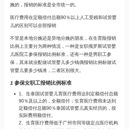
娩的，报销的标准是全市统一的。
医疗费用在定额偿付总额90％以上
人工受精和试管婴
儿的区别
可以全部报销
不管是本地分娩还是异地分娩的朋友，在生育险报销
比例上主要分为两种情况，一种是女职
俄罗斯试管婴
儿医院
工参保报销比例标准，还有一种是男职工参
保，其未就业配
做试管婴儿多少钱
偶报销比例标
做试
管婴儿要多少钱
准，二者区别很大。
1
参保女职工报销比例标准
1、生
泰国试管婴儿
育医疗费用达到定额偿付总额
90％及以上的，全额偿付；生育医疗费用未达到
定额偿付总额90％
泰国试管婴儿真实经历
的，按
实际费用额偿付。
2、生育医疗费用低于广州市同等级定点医疗机构