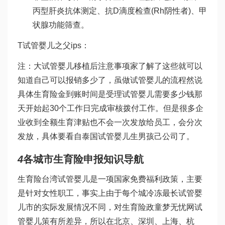
丙型肝炎抗体测定、抗D滴度检查(Rh阴性者)、甲
状腺功能筛查。
T
试管婴儿之父
ips：
注：大
试管婴儿移植后注意事项
家了解了这些就可以
知道自己可以报销多少了，虽
做试管婴儿的流程
然说
具体生育险金到账时间是受理
试管婴儿需要多少钱
那
天开始起30个工作日完成审核拨付工作。但是很多企
业收到全额生育津贴也不会一次发放给员工，会分次
发放，具体要看自
泰国试管婴儿生男孩
己公司了。
4
各城市生育险申报知识导航
生育险
台湾试管婴儿
是一项国家免费福利政策，主要
是针对女性职工，事实上由于每个城
冷冻最长试管婴
儿
市的实际发展情况不同，对生育险政
童梦无忧网试
管婴儿
策有所差异，所以在北京、深圳、上海、杭