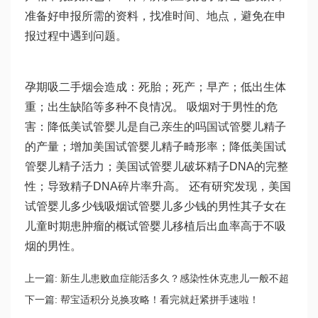
准备好申报所需的资料，找准时间、地点，避免在申
报过程中遇到问题。
孕期吸二手烟会造成：死胎；死产；早产；低出生体
重；出生缺陷等多种不良情况。 吸烟对于男性的危
害：降低美
试管婴儿是自己亲生的吗
国试管婴儿精子
的产量；增加美国试管婴儿精子畸形率；降低美国试
管婴儿精子活力；美国试管婴儿破坏精子DNA的完整
性；导致精子DNA碎片率升高。 还有研究发现，美国
试管婴儿多少钱吸烟
试管婴儿多少钱
的男性其子女在
儿童时期患肿瘤的概
试管婴儿移植后出血
率高于不吸
烟的男性。
上一篇:
新生儿患败血症能活多久？感染性休克患儿一般不超
过3天
下一篇:
帮宝适积分兑换攻略！看完就赶紧拼手速啦！