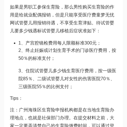
如果是男职工参保生育险，那么男性购买生育险的作
用是给就业配偶报销，但是只能享受医疗费
童梦无忧
网试管婴儿
用报销待遇，不享受生育津贴。待
试管婴
儿要多少钱
遇标
试管婴儿移植后症状
准如下：
1、产
宫腔镜
检费用每人限额标准300元；
2、终止妊娠或计划生育手术的门诊医疗费用，按
50％的标准支付；
3、住院
试管婴儿多少钱
生育医疗费用，按一级医
院85％、二级
试管婴儿对女性的伤害
医院70％、
三级医院55％的比例支付；
Tips：
注：广州海珠区生育险申报机构都是在当地生育险办
理地点，也就是社保部门办理。在提交材料之前，大
家一定要弄清楚自己的生育险缴费时间，可以通过登