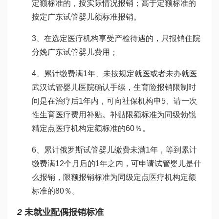
定额标准的，按实际情况报销；高于定额标准的
按定
广东试管婴儿
额标准报销。
3、在选定医疗机构享受产检待遇的，只报销住院
分娩
广东试管婴儿
费用；
4、累计缴费满1年、未按规定就医或者未办就医
武汉试管婴儿医院
确认手续，生育险报销限制时
间是在治疗后1年内，可向社保机构申5、请一次
性生育医疗费用补贴。补贴限额标准为同级
勃锐
精
定点医疗机构定额标准的60％。
6、累计
俄罗斯试管婴儿
缴费未满1年，等到累计
缴费满12个月后的1年之内，可申请
试管婴儿是什
么
报销，限额报销标准为同级定点医疗机构定额
标准的80％。
2
未就业配偶报销标准