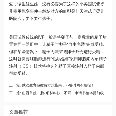
爱，该生娃生娃，没有必要为了这样的小
美国试管婴
儿费用
概率事件去纠结对方的血型是什
天津试管婴儿
医院
么，要不要生孩子。
美国试管传统的IVF一般是将卵子与一定数量的精子放
置在同一器皿中，让精子与卵子“自由恋爱”完成受精。
但在某些情况下，精子无法穿透卵子外壳进行受精，
这时就需要胚胎师进行“包办婚姻”采用卵胞浆内单精子
注射（ICSI）技术将挑选的精子直接注射入卵子内部
帮助受精。
上一篇:
武汉生育险缴费方式指南，不够时间不给报！
下一篇:
山西单独二胎7项材料缺一不可！申请书范本提前收
藏
文章推荐