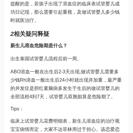
提醒的是，若孩子出现了溶血症的临床表
试管婴儿成
功日记
现，那么需要引起重视，及
做试管婴儿多少钱
时就医治疗。
2
相关疑问释疑
新生儿溶血危险期是什么？
出生
泰国试管婴儿流程
后前一周。
ABO溶血一般在出生后2-3天出现,
做试管婴儿需要多
少钱
Rh溶血一般出生后24小时就出现并加重，最严重
的并发症是胆红素脑病多发生于生后的
做试管婴儿的
全部流程
4到7天，
试管婴儿双胞胎
算是危险期了。
Tips：
临床上
试管婴儿花费明细表
，新生儿溶血症的治疗视
宝宝病情而定，大家不
达菲林
用过于担心。该恋爱恋