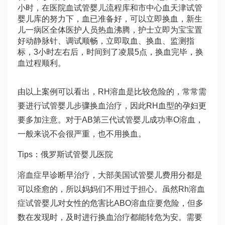
小时，在医院血
试管婴儿流程
库和市中心血
天津试管
婴儿
库的努力下，血已准备好，可以立即换血，新生
儿一病区全体医护人员热血沸腾，护士立即为宝宝置
好动静脉针、调试顺畅，立即取血、换血、监测指
标，3小时左右后，时间到了凌晨5点，换血完毕，换
血过程顺利。
由以上案例可以看出，RH溶血是比较危险的，常常需
要进行
试管婴儿步骤
换血治疗，因此RH血型的孕妇更
要多加注意。对于AB
第三代试管婴儿成功率
O溶血，
一般来说不会很严重，也不用换血。
Tips：
俄罗斯试管婴儿医院
溶血症早诊断早治疗，大部
美国试管婴儿费用
分都是
可以痊愈的，所以妈妈们不用过于担心。虽然Rh溶血
症
试管婴儿对女性的危害
比ABO溶血症要危险，但多
数在发现时，及时进行换血治疗都能转危为安。需要