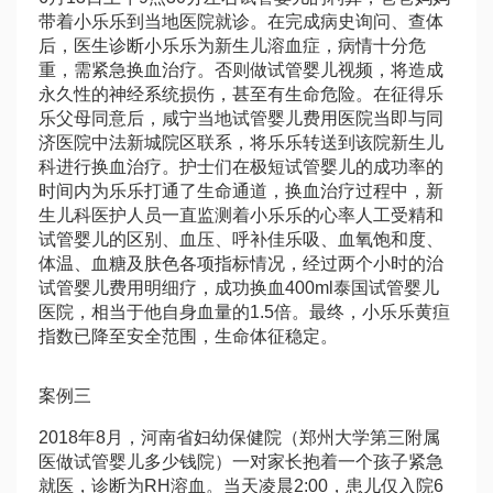
带着小乐乐到当地医院就诊。在完成病史询问、查体
后，医生诊断小乐乐为新生儿溶血症，病情十分危
重，需紧急换血治疗。否则
做试管婴儿视频
，将造成
永久性的神经系统损伤，甚至有生命危险。在征得乐
乐父母同意后，咸宁当地
试管婴儿费用
医院当即与同
济医院中法新城院区联系，将乐乐转送到该院新生儿
科进行换血治疗。护士们在极短
试管婴儿的成功率
的
时间内为乐乐打通了生命通道，换血治疗过程中，新
生儿科医护人员一直监测着小乐乐的心率
人工受精和
试管婴儿的区别
、血压、呼
补佳乐
吸、血氧饱和度、
体温、血糖及肤色各项指标情况，经过两个小时的治
试管婴儿费用明细
疗，成功换血400ml
泰国试管婴儿
医院
，相当于他自身血量的1.5倍。最终，小乐乐黄疸
指数已降至安全范围，生命体征稳定。
案例三
2018年8月，河南省妇幼保健院（郑州大学第三附属
医
做试管婴儿多少钱
院）一对家长抱着一个孩子紧急
就医，诊断为RH溶血。当天凌晨2:00，患儿仅入院6