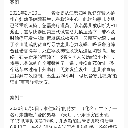
案例一
2021年2月20日，一名女婴从江都妇幼保健院转入扬
州市妇幼保健院新生儿科救治中心，此时的患儿皮肤
已经重度黄染，急需光疗退黄。该名婴儿被诊断为RH
溶血，需尽快
泰国第三代试管婴儿
换血治疗，若不及
时治疗可发生胆红素脑病或核黄疸。吴新萍介绍，由
于溶血造成的贫血可导致患儿心力衰竭、呼吸窘迫综
合征
诺雷得
等，死亡率及神经系统后遗症均极高。最
终，在吴新萍的带领下，6名医护人员历经3个小时，
将患儿身体的血全部替换了一遍，共换血750ml，整
个
达菲林
过程十分顺利，无并发症发生，患儿溶血病
症得到有效控制。出生后24小时，
做试管婴儿视频
“熊
猫血”宝宝转危为安。
案例二
2020年6月5日，家住咸宁的蒋女士（化名）生下了一
名可
来曲唑片
爱的男婴，7天后，小乐乐突然出现
了“皮肤重度黄染”现象，并逐渐加
试管婴儿移植后
重。
6月13日上午9点30分左右
试管婴儿的利弊
，爸爸妈妈