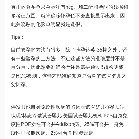
真正的验孕单只会标注有hcg、雌二醇和孕酮的数据和
参考值范围，就算确诊怀孕也不会直接显示出来，因
此关晓彤的化验单明显就是造假。
Tips：
目前验孕的方法有很多，除了验孕
达英-35
棒之外，还
有一些验孕的土方法，不过这些方法的准确度并不是
百分百，因此想要准确验孕还是需要通过B超检测或
是HCG检测，这样才能准确知道是否真的
试管婴儿之
父
怀孕。
伴发其他自身免疫性疾病的临床表
试管婴儿移植后症
状
现:
林志玲做试管婴儿
美国试管婴儿机构10%自身免
疫性POF女性可合并Addison病、25%可合并自身免
疫性甲状腺疾病、2%可合并I型糖尿病