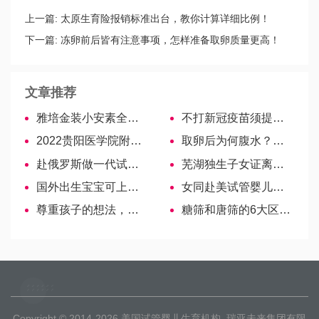
上一篇:
太原生育险报销标准出台，教你计算详细比例！
下一篇:
冻卵前后皆有注意事项，怎样准备取卵质量更高！
文章推荐
雅培金装小安素全面测评，之选对的不选贵的！
不打新冠疫苗须提供医院证明，3分钟知悉申请书怎么写
2022贵阳医学院附属医院试管婴儿医生名单（附助孕成功率）
取卵后为何腹水？卵巢过度刺激是真凶！
赴俄罗斯做一代试管，学会这些成功率翻倍
芜湖独生子女证离婚、丧偶也能办，申领资料、流程已备齐
国外出生宝宝可上成都户口，天府新区需护照或旅行证
女同赴美试管婴儿流程请收下
尊重孩子的想法，邓亚萍教练式育儿引热议
糖筛和唐筛的6大区别，新手妈妈注意区分！
Copyright © 2014-2026
美国试管婴儿生育机构
瑞亚未来集团有限