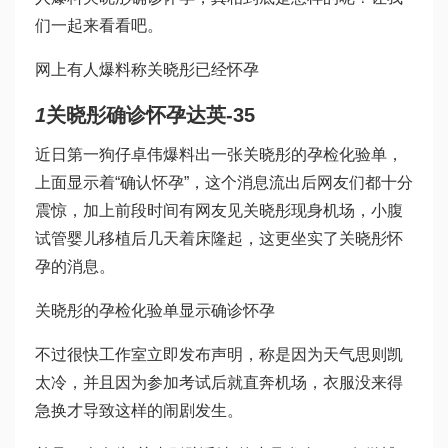
们一起来看看吧。
网上有人爆料称关晓彤已经怀孕
1
关晓彤确诊怀孕
达英-35
近日第一狗仔卓伟爆料出一张关晓彤的孕检化验单，
上面显示着“确认怀孕”，这个消息流出后网友们都十分
震惊，加上前段时间有网友见关晓彤现身机场，小腹
试管婴儿移植后几天着床
隆起，这更坐实了关晓彤怀
孕的消息。
关晓彤的孕检化验单显示确诊怀孕
不过很快工作室立即发布声明，称是因为天气
思则凯
太冷，并且因为参加考试后就直奔机场，衣服没来得
急换才导致这样的闹剧发生。