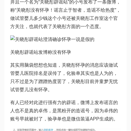
并且一个名为“关晓彤辟谣站”的小号发布了一条微博，
称“关晓彤没有怀孕！谣言止于智者，造谣不给热度”，
做试管婴儿多少钱
这个小号还被关晓彤工作室这个官
方关注，也就代表了关晓彤方面的一个态度。
关晓彤辟谣站发博称没有怀孕
其实用脑袋想想也知道，关晓彤怀孕的消息应该
做试
管婴儿医院排名
是误传了，化验单其实也是人为的，
只不过是为了蹭蹭热度罢了，关晓彤目前并
童梦无忧
试管婴儿
没有怀孕。
有人已经对此进行强有力的辟谣，微博上发布谣言的
人也不是真的卓伟，是黑粉开的造谣号，因为卓伟的
账号早就被封了，验孕单也是微信装逼APP生成的。