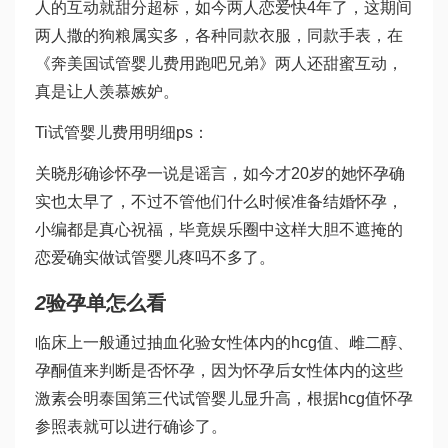
人的互动就甜分超标，如今两人恋爱快4年了，这期间
两人撒的狗粮属实多，各种同款衣服，同款手表，在
《奔
美国试管婴儿费用
跑吧兄弟》两人还甜蜜互动，
真是让人羡慕嫉妒。
Ti
试管婴儿费用明细
ps：
关晓彤确诊怀孕一说是谣言，如今才20岁的她怀孕确
实也太早了，不过不管他们什么时候准备结婚怀孕，
小编都是真心祝福，毕竟娱乐圈中这样大胆不遮掩的
恋爱确实
做试管婴儿疼吗
不多了。
2
验孕单怎么看
临床上一般通过抽血化验女性体内的hcg值、雌二醇、
孕酮值来判断是否怀孕，因为怀孕后女性体内的这些
激素会明
泰国第三代试管婴儿
显升高，根据hcg值怀孕
参照表就可以进行确诊了。