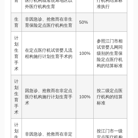
育
医疗机构或者统筹地区以
疗机构结算标
外医疗机构生育
准执行
生
非因急诊、抢救而在非生
50%
育
育保险定点医疗机构生育
计
参照江门市相
划
试管婴儿网
同
生
在定点医疗机
试管婴儿流
100%
级别的生育保
育
程
构施行计划生育手术的
险定点医疗机
手
构的结算标准
术
计
划
因急诊、抢救而在非定点
按二级定点医
生
医疗机构施行计划生育手
100%
疗机构的结算
育
术
标准
手
术
计
划
按江门市一级
非因急诊、抢救而在非定
生
定点医疗机构