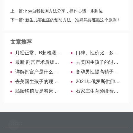
上一篇:
hpv自我检测方法分享，操作步骤一步到位
下一篇:
新生儿溶血症的预防方法，准妈妈要遵循这个原则！
文章推荐
月经正常、B超检测却没有卵泡？可以考虑下这些原因
口碑、性价比…多方面评测安婴宝奶粉！
最新 剖宫产术后肠粘连、患栓塞性疾病要当心！一文解读如何预防
去美国生孩子的过程是否适合在美国生孩子
详解剖宫产是什么，可不仅仅是把子宫切开那么简单！
备孕男性提高精子活力很简单，中药、西药均可实现
去美国生孩子的现实生活
2021年俄罗斯供卵最全价格看这里！
胚胎移植后是着床关键期，饮食、生活注意事项别忽视
石家庄生育险缴费基数比例有规定，新政解读看这里！