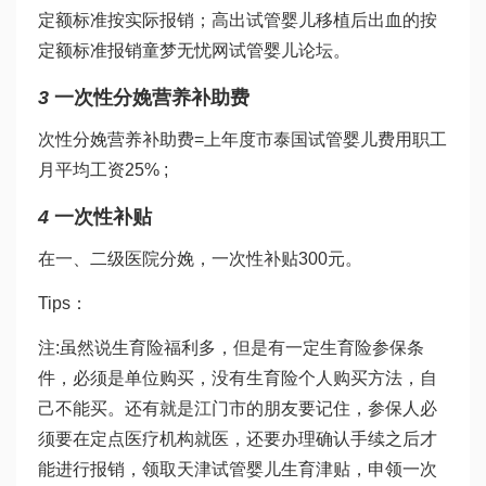
定额标准按实际报销；高出
试管婴儿移植后出血
的按
定额标准报销
童梦无忧网试管婴儿论坛
。
3
一次性分娩营养补助费
次性分娩营养补助费=上年度市
泰国试管婴儿费用
职工
月平均工资25% ;
4
一次性补贴
在一、二级医院分娩，一次性补贴300元。
Tips：
注:虽然说生育险福利多，但是有一定生育险参保条
件，必须是单位购买，没有生育险个人购买方法，自
己不能买。还有就是江门市的朋友要记住，参保人必
须要在定点医疗机构就医，还要办理确认手续之后才
能进行报销，领取
天津试管婴儿
生育津贴，申领一次