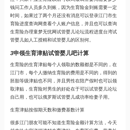
钱
问工作人员多久到账，因为生育险金到账需要一定
时间，如果过了两个月还没有消息可以登录江门市生
育险进度查询网查看个人账户信息，并且也可以查询
生育险办理
童梦无忧网试管婴儿论坛
流程进度
台湾试
管婴儿
如
人工授精和试管婴儿的区别
何。
3
申领生育津贴
试管婴儿吧
计算
生育险的生育津贴每个人领取的数额都是不同的，在
江门市，每个人缴纳生育险的费用是不同的，得到的
胚胎等级
津贴也不同，并且男性在陪产假时也可以领
取津贴，生育险对男生的好处在于可以
试管婴儿论坛
自己用，也可以
俄罗斯试管婴儿成功率
给妻子用。
生育津贴按假期天数和缴费基数计算
很多江门朋友可能不知道生育险金额计算方法，今天