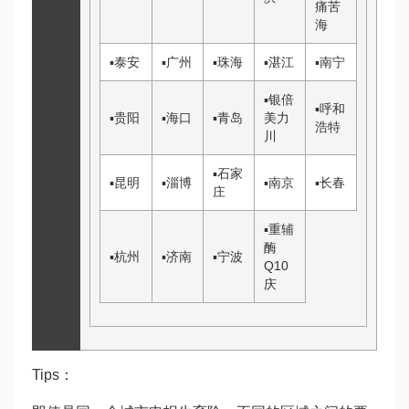
痛苦
海
▪
泰安
▪
广州
▪
珠海
▪
湛江
▪
南宁
▪
银
倍
▪
呼和
▪
贵阳
▪
海口
▪
青岛
美力
浩特
川
▪
石家
▪
昆明
▪
淄博
▪
南京
▪
长春
庄
▪
重
辅
酶
▪
杭州
▪
济南
▪
宁波
Q10
庆
Tips：