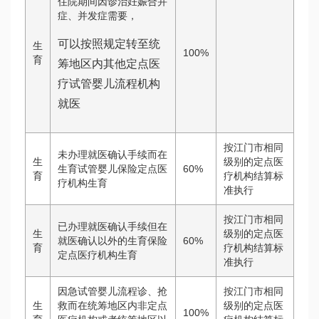
住院期间因诊治妊娠合并
症、并发症需要，
可以按照规定转至统
生
100%
育
筹地区内其他定点医
疗
试管婴儿流程
机构
就医
按江门市相同
未办理就医确认手续而在
生
级别的定点医
生育
试管婴儿
保险定点医
60%
育
疗机构结算标
疗机构生育
准执行
按江门市相同
已办理就医确认手续但在
生
级别的定点医
就医确认以外的生育保险
60%
育
疗机构结算标
定点医疗机构生育
准执行
因急
试管婴儿流程
诊、抢
按江门市相同
生
救而在统筹地区内非定点
级别的定点医
100%