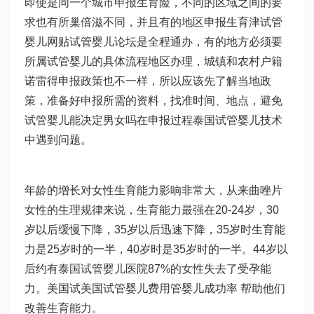
即使是同一个城市申报生育险，不同的区域之间的要
求也有所
巢倍滋
不同，并且有的地区申报生育津
试管
婴儿网
贴
试管婴儿论坛
是全程通办，有的地方必须要
所属
试管婴儿的具体流程
地区办理，城镇和农村户籍
诺雷得
申报政策也不一样，所以应该先了解当地政
策，准备好申报所需的资料，找准时间、地点，避免
试管婴儿能决定男女吗
在申报过程
泰国试管婴儿技术
中遇到问题。
年龄的增长对女性生育能力影响非常大，从
来曲唑片
女性的生理规律来说，生育能力最强在20-24岁，30
岁以后缓慢下降，35岁以后迅速下降，35岁时生育能
力是25岁时的一半，40岁时是35岁时的一半。44岁以
后约有
泰国试管婴儿医院
87%的女性失去了受孕能
力。美国试
美国试管婴儿费用
管婴儿成功率 帮助他们
改善生育能力。