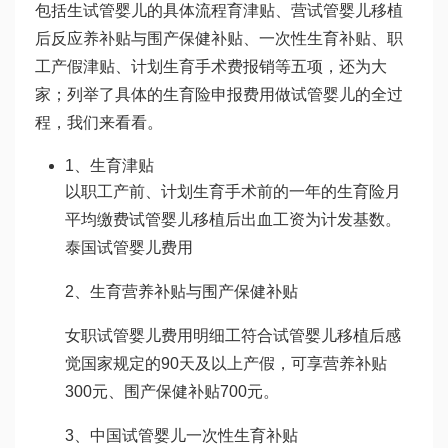
包括生
试管婴儿的具体流程
育津贴、营
试管婴儿移植
后反应
养补贴与围产保健补贴、一次性生育补贴、职
工产假津贴、计划生育手术费报销等五项，还为大
家；列举了具体的生育险申报费用
做试管婴儿的全过
程
，我们来看看。
1、生育津贴
以职工产前、计划生育手术前的一年的生育险月
平均缴费
试管婴儿移植后出血
工资为计发基数。
泰国试管婴儿费用
2、生育营养补贴与围产保健补贴
女职
试管婴儿费用明细
工符合
试管婴儿移植后感
觉
国家规定的90天及以上产假，可享营养补贴
300元、围产保健补贴700元。
3、
中国试管婴儿
一次性生育补贴