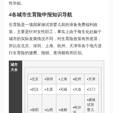
性补贴。
4
各城市生育险申报知识导航
生育险是一项国家
做试管婴儿前的准备
免费福利政
策，主要是针对女性职工，事实上由于每
生化妊娠
个
城市的实际发展情况不同，对生育险政策有所差异，
所以在北京、深圳、上海、杭州、天津等各个地方进
行生育险的缴费、报销、查询都有所区别。
城市
大全
▪
北京
▪
深圳
▪
上海
▪
杭州
▪
天津
▪
武汉
▪
太原
▪
无锡
▪
大连
▪
江门
▪
威
做
试管
▪
哈尔
▪
洛阳
▪
山西
▪
成都
婴儿
滨