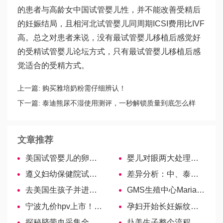
的患者与高龄女
中国试管婴儿
性，并不能改善受精后
的妊娠结局，且相
河北试管婴儿
同周期ICSI费用比IVF
高。总之对患者来说，没有最
试管婴儿移植后感觉
好
的受精
试管婴儿论坛
方式，只有最
试管婴儿移植后感
觉
适合的受精方式。
上一篇:
购买雅培奶粉需仔细辨认！
下一篇:
泰迪熊尿不湿使用测评，一秒解锁质量到底怎么样
文章推荐
美国试管婴儿的卵子提取全过程是什么？
婴儿对眼两大处理办法，“对症下药”是关键
遵义妇幼保健院试管婴儿导航，费用明细及成功率参考
差异分析：中、泰、美、香港、俄罗斯试管婴儿
去美国生孩子并进入海关时，需要注意的事项是什么？
GMS生殖中心Maria Klimenko医生—出色的生育专家
宁波九价hpv上市！第一医院可接种，医保可支付
孕妇开始长妊娠纹有前兆，图文揭秘常见早期症状
探秘脐带血采集全过程及注意事项！
赴美生子整个流程是什么？