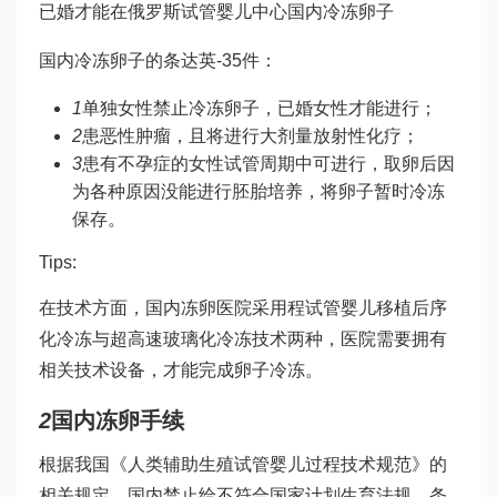
已婚才能在
俄罗斯试管婴儿中心
国内冷冻卵子
国内冷冻卵子的条
达英-35
件：
1
单独女性禁止冷冻卵子，已婚女性才能进行；
2
患恶性肿瘤，且将进行大剂量放射性化疗；
3
患有不孕症的女性试管周期中可进行，取卵后因
为各种原因没能进行胚胎培养，将卵子暂时冷冻
保存。
Tips:
在技术方面，国内冻卵医院采用程
试管婴儿移植后
序
化冷冻与超高速玻璃化冷冻技术两种，医院需要拥有
相关技术设备，才能完成卵子冷冻。
2
国内冻卵手续
根据我国《人类辅助生殖
试管婴儿过程
技术规范》的
相关规定，国内禁止给不符合国家计划生育法规、条