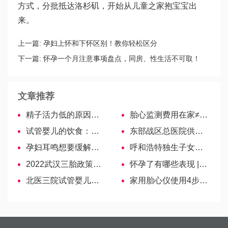
方式，分批抵达洛杉矶，开始从儿童之家抱宝宝出
来。
上一篇:
孕妇上怀和下怀区别！教你轻松区分
下一篇:
怀孕一个月注意事项盘点，同房、性生活不可取！
文章推荐
精子活力低的原因透析，4大因素是罪魁祸首
胎心监测费用在家≠在医院，后者可用医保报销
试管婴儿的饮食：孕晚期总是饿总是馋？
东部战区总医院供精试管婴儿攻略，购精流程及费用参考
孕妇耳鸣想要缓解有方法，7大小妙招让耳朵不再嗡嗡响
呼和浩特独生子女证补贴流程详解，新城区符合条件的赶紧去
2022武汉三胎政策最新消息：宝宝上户口不再罚款
怀孕了有哪些表现 |试管婴儿受孕
北医三院试管婴儿医生排名，乔杰、刘平助孕成功率参考
家用胎心仪使用4步走，找胎心位置的方法要掌握