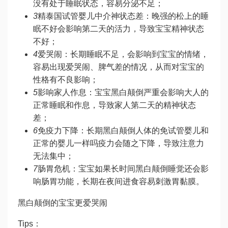
没有处于睡眠状态，容易分泌不足；
3
精
泰国试管婴儿中介
神状态差：晚
强的松
上的睡
眠不好会影响第二天的活力，导致宝宝精神状态
不好；
4
爱哭闹：长期睡眠不足，会影响到宝宝的情绪，
容易出现爱哭闹、脾气差的情况，从而对宝宝的
性格有不良影响；
5
影响家人作息：宝宝黑白颠倒严重会影响大人的
正常睡眠和作息，导致家人第二天的精神状态
差；
6
免疫力下降：长期黑白颠倒人体的免
试管婴儿和
正常的婴儿一样吗
疫力会随之下降，导致注意力
无法集中；
7
肠胃危机：宝宝如果长时间黑白颠倒睡觉还会影
响肠胃功能，长期在夜间进食容易刺激胃黏膜。
黑白颠倒的宝宝更爱哭闹
Tips：