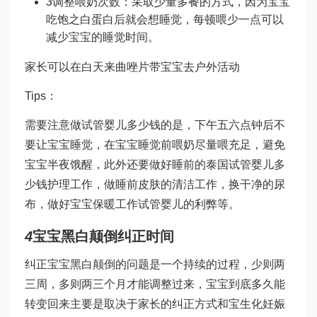
3
调整喂奶次数：采取少量多餐的方式，因为宝宝
吃饱之
白蛋白
后就会想睡觉，每顿喂少一点可以
减少宝宝的睡觉时间。
家长可以在白天
来曲唑片
带宝宝去户外活动
Tips：
需要注意
做试管婴儿多少钱
的是，下午五六点钟后不
要让宝宝睡觉，在宝宝睡觉前喂奶尽量喂充足，避免
宝宝半夜饿醒，此外还要做好睡前的
泰国试管婴儿多
少钱
护理工作，做睡前皮肤的清洁工作，换干净的尿
布，做好宝宝保暖工作
试管婴儿的利弊
等。
4
宝宝黑白颠倒纠正时间
纠正宝宝黑白颠倒的问题是一个持续的过程，少则两
三周，多则两三个月才能调整过来，宝宝到底多久能
转变回来主要是取决于家长的纠正方式和宝
生化妊娠