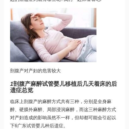
剖腹产对产妇的危害较大
1
剖腹产麻醉
试管婴儿移植后几天着床
的后
遗症总览
临床上剖腹产的麻醉方式共有三种，分别是全身麻
醉、硬膜外麻醉、局部浸润麻醉，而这三种麻醉方式
对产妇造成的影响虽然不一样，但却都可能会引起以
下6
广东试管婴儿
种后遗症。