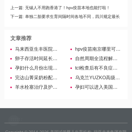
上一篇:
无锡人不用跑香港了！hpv疫苗本地也能打啦！
下一篇:
单独二胎要求生育间隔时间各地不同，四川规定最长
要求4年以上
文章推荐
马来西亚生丰医院名医—Dr. Dean Morbeck
hpv疫苗南京哪里可以打？接种点、预约方法为你汇总！
卵子存活时间延长并不难，7招助你打破最长记录
自然周期全流程解析，全流程一览！
孕妇什么月份出现水肿？体质不同持续时间不同
tct检查后有不良症状别担心，妇科医生教你科学处理
完达山菁采奶粉配方全解析，值不值得买看这里
乌克兰YUZKO高级别的妇科医生——安德烈·乔治维奇
羊水栓塞治疗及护理措施，每个阶段需要注意事项详解！
孕妇可以进入美国携带物品，不能携带物品清单！
Copyright © 2014-2026
美国试管婴儿生育机构
瑞亚未来集团有限