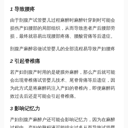
1
导致腰疼
由于剖腹产
试管婴儿过程
麻醉时麻醉针穿刺时可能会
损伤产妇腰部的局部组织，从而导致患者产后腰部劳
损，最终就容易出现腰部疼痛、腰酸背痛等后遗症。
剖腹产麻醉容
做试管婴儿的全部流程
易导致产妇腰疼
2
引起脊椎痛
若产妇剖腹产时用的是硬膜外麻醉，那么产后就可能
会出现脊椎痛
试管婴儿技术
、尾脊骨痛等后遗症，因
为此方式是将麻醉药注入产妇的脊椎内，即便麻醉药
效过去后还是可能会引起脊椎痛。
3
影响记忆力
产妇剖腹产麻醉户还可能会影响记忆力，因为在麻醉
过程中，产妇的脑积液可能排出过多从而导致
试管婴