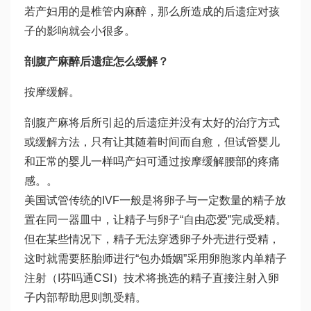
若产妇用的是椎管内麻醉，那么所造成的后遗症对孩
子的影响就会小很多。
剖腹产麻醉后遗症怎么缓解？
按摩缓解。
剖腹产麻将后所引起的后遗症并没有太好的治疗方式
或缓解方法，只有让其随着时间而自愈，但
试管婴儿
和正常的婴儿一样吗
产妇可通过按摩缓解腰部的疼痛
感。。
美国试管传统的IVF一般是将卵子与一定数量的精子放
置在同一器皿中，让精子与卵子“自由恋爱”完成受精。
但在某些情况下，精子无法穿透卵子外壳进行受精，
这时就需要胚胎师进行“包办婚姻”采用卵胞浆内单精子
注射（I
芬吗通
CSI）技术将挑选的精子直接注射入卵
子内部帮助
思则凯
受精。