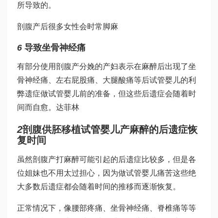
所导致的。
剖腹产后很多女性会时常脚麻
6
导致坐骨神经痛
有部分使用剖腹产分娩的产妇表示在麻醉后出现了坐
骨神经痛、左右屁股痛、大腿酸痛等后
试管婴儿的利
弊
遗症
做试管婴儿前的准备
，但这些后遗症会随着时
间而自愈。
达菲林
2
剖腹
供胚移植试管婴儿
产麻醉的后遗症恢
复时间
虽然剖腹产打麻醉可能引起的后遗症比较多，但是各
位姐妹也不用太过担心，因为
做试管婴儿痛苦
这些绝
大多数后遗症都会随着时间的推移而逐渐恢复。
正常情况下，像腰部疼痛、坐骨神经痛、脊椎痛等等