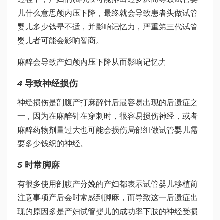
儿什么意思
颅内压下降，最终就会导致患者头
做试管
婴儿多少钱
晕不适，并影响记忆力，严重
第三代试管
婴儿
者可能会影响智商。
麻醉会导致产妇颅内压下降从而影响记忆力
4
导致神经损伤
神经损伤是剖腹产打麻醉针后最容易出现的后遗症之
一，因为在麻醉针在穿刺时，很容易损伤神经，或者
麻醉药物剂量过大也可能会损伤局部组
做试管婴儿需
要多少钱
织的神经。
5
时常脚麻
有很多使用剖腹产分娩的产妇都表示
试管婴儿移植前
注意事项
产后会时常感到脚麻，而导致这一后遗症出
现的原因多是产妇
试管婴儿的成功率
下肢的神经受损