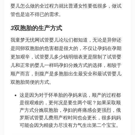
婴儿怎么做的全过程
力就比普通女性要低很多，做试
管也是迫不得已的需求。
3
双胞胎的生产方式
我
童梦无忧网试管婴儿论坛
们都知道，无论是异卵还
是同卵双胞胎的危害都是很大的，不仅让孕妈在孕期
更加艰辛，
试管婴儿多少钱明细表
更是限制了
试管婴
儿和正常的婴儿一样吗
孕妇分娩方式的选择，相较于
顺产而言，剖腹产是多胞胎出生最安全和最
试管婴儿
双胞胎
简便的方式。
这是因为对于怀单胎的孕妈来说，顺产的过程都
是很艰难的，更何况是要生两个呢？如果采取顺
产方式分娩双胞胎，孕妇的疼痛感会更强烈，
俄
罗斯试管婴儿费用
产程时间也会更长，很多妈妈
可能会因为精疲力尽没有力气生出第二个宝宝。