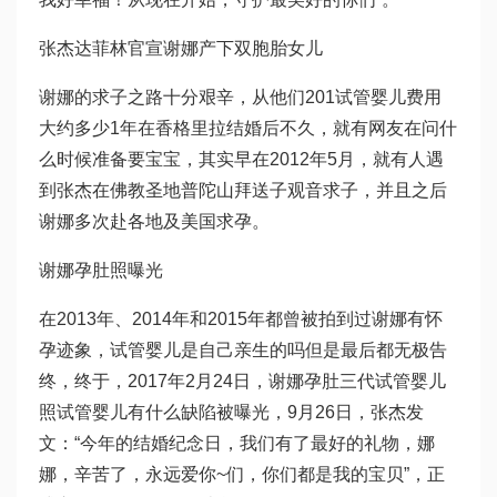
张杰
达菲林
官宣谢娜产下双胞胎女儿
谢娜的求子之路十分艰辛，从他们201
试管婴儿费用
大约多少
1年在香格里拉结婚后不久，就有网友在问什
么时候准备要宝宝，其实早在2012年5月，就有人遇
到张杰在佛教圣地普陀山拜送子观音求子，并且之后
谢娜多次赴各地及美国求孕。
谢娜孕肚照曝光
在2013年、2014年和2015年都曾被拍到过谢娜有怀
孕迹象，
试管婴儿是自己亲生的吗
但是最后都无极告
终，终于，2017年2月24日，谢娜孕肚
三代试管婴儿
照
试管婴儿有什么缺陷
被曝光，9月26日，张杰发
文：“今年的结婚纪念日，我们有了最好的礼物，娜
娜，辛苦了，永远爱你~们，你们都是我的宝贝”，正