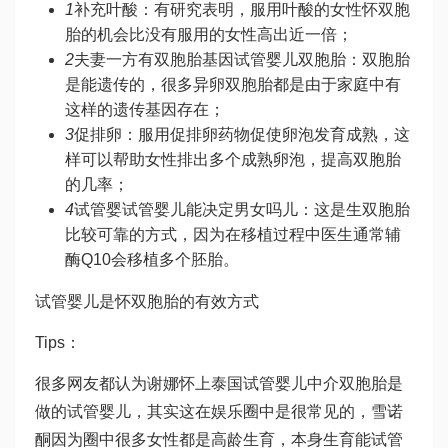
1
补充叶酸：有研究表明，服用叶酸的女性怀双胞
胎的机会比没有服用的女性高出近一倍；
2
夫妻一方有双胞胎基因
试管婴儿双胞胎
：双胞胎
是能遗传的，很多异卵双胞胎都是由于家庭中有
这样的遗传基因存在；
3
促排卵：服用促排卵药物促使卵泡发育成熟，这
样可以帮助女性排出多个成熟卵泡，提高双胞胎
的几率；
4
试管婴
试管婴儿能决定男女吗
儿：这是生双胞胎
比较可靠的方式，因为在移植过程中医生通常
辅
酶Q10
会移植多个胚胎。
试管婴儿是怀双胞胎的有效方式
Tips：
很多网友都认为谢娜怀上
泰国试管婴儿中介
双胞胎是
做的试管婴儿，其实这在娱乐圈中是很常见的，
雪诺
酮
因为圈中很多女性都是高龄生育，本身生育能
试管