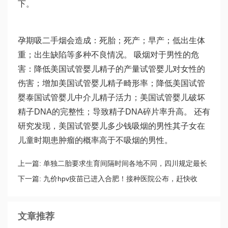
下。
孕期吸二手烟会造成：死胎；死产；早产；低出生体
重；出生缺陷等多种不良情况。 吸烟对于男性的危
害：降低美国试管婴儿精子的产量
试管婴儿对女性的
伤害
；增加美国试管婴儿精子畸形率；降低美国试管
婴
泰国试管婴儿中介
儿精子活力；美国试管婴儿破坏
精子DNA的完整性；导致精子DNA碎片率升高。 还有
研究发现，美国试管婴儿多少钱吸烟的男性其子女在
儿童时期患肿瘤的概率高于不吸烟的男性。
上一篇:
单独二胎要求生育间隔时间各地不同，四川规定最长
要求4年以上
下一篇:
九价hpv疫苗已进入合肥！接种医院公布，赶快收
藏！
文章推荐