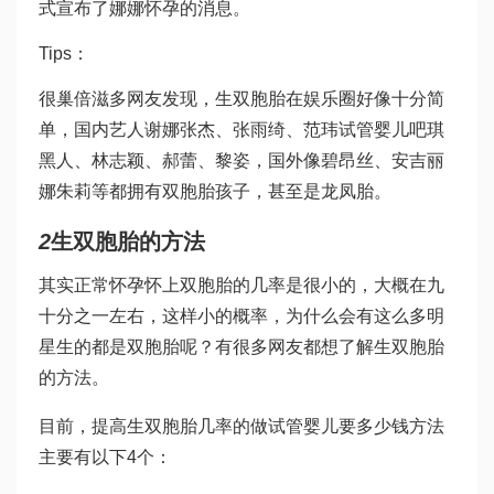
式宣布了娜娜怀孕的消息。
Tips：
很
巢倍滋
多网友发现，生双胞胎在娱乐圈好像十分简
单，国内艺人谢娜张杰、张雨绮、范玮
试管婴儿吧
琪
黑人、林志颖、郝蕾、黎姿，国外像碧昂丝、安吉丽
娜朱莉等都拥有双胞胎孩子，甚至是龙凤胎。
2
生双胞胎的方法
其实正常怀孕怀上双胞胎的几率是很小的，大概在九
十分之一左右，这样小的概率，为什么会有这么多明
星生的都是双胞胎呢？有很多网友都想了解生双胞胎
的方法。
目前，提高生双胞胎几率的
做试管婴儿要多少钱
方法
主要有以下4个：