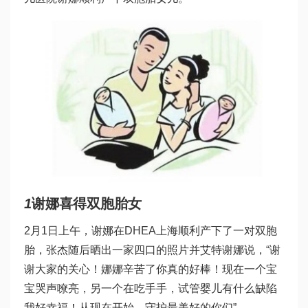
1
谢娜喜得双胞胎女
2月1日上午，谢娜在
DHEA
上海顺利产下了一对双胞
胎，张杰随后晒出一家四口的照片并艾特谢娜说，“谢
谢大家的关心！娜娜辛苦了你真的好棒！现在一个宝
宝哭声嘹亮，另一个在吃手手，
试管婴儿有什么缺陷
我好幸福！从现在开始，守护最美好的你们”。