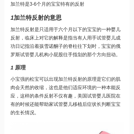
加兰特是3-6个月的宝宝特有的反射
1
加兰特反射的意思
加兰特反射是只适用于六个月以下的宝宝的一种婴儿
反射，临床上对它的解释是指当有人用手
试管婴儿成
功日记
指沿着孩
雪诺酮
子的脊柱往下划时，宝宝的
俄
罗斯试管婴儿机构
小屁股往手指划的那个方向扭动。
1
原理
小宝
强的松
宝可以出现加兰特反射的原理是它们的肌
肉会天然的收缩，这也是他们适应环境的一种本能反
应，这样的条件反射不仅有趣，
美国试管婴儿医院
在
有的时候还能帮助家
试管婴儿移植后症状
长判断宝宝
的生长情况。