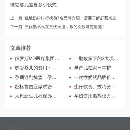
试管婴儿需要多少钱
式。
上一篇:
低敏奶粉排行榜前7名品牌介绍，需要了解赶紧点这
里！
下一篇:
三伏贴不只在三伏天用，敷的次数讲究速览！
文章推荐
俄罗斯MD医疗集团妈妈与孩子
二胎政策下的2大项免费体检项目讲解及办理步骤！
试管婴儿的费用：做第三代试管婴儿一次大概需要多少钱！
早产儿在家日常护理指南，各阶段喂养方式大不相同-美国试管婴儿
孕期遇到惊蛰，孕妇注意事项汇总！
一次性奶瓶品牌价格表，该怎么选择看完就知道啦
赴格鲁吉亚做试管签证办理攻略，5步轻松搞定
生仔饮食、技巧分享！三种中药秘方可以一试！
太原新生儿社保办理时间汇总，注意截止日期
孕妇使用胎教仪方法要科学，怎么用、什么时候用都要严谨-哈萨克斯坦试管婴儿