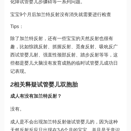
化障
试管婴儿步骤
碍等一系列问题。
宝宝9个月后加兰特反射没有消失就需要进行检查
Tips：
除了加兰特反射，还有一些宝宝的天然反射也很有
趣，比如惊跳反射、抓握反射、觅食反射、吸吮反
广
西试管婴儿
射、强直性颈部反射、踏步反射等等，这
些都是婴儿大脑没有发育成熟的临时
试管婴儿成功日
记
表现。
2
相关释疑
试管婴儿双胞胎
成人有没有加兰特反射？
没有。
成人是不会出现加兰特反射
做试管婴儿
的，因为这种
天然反射反应只出现在3-6个月的宝宝，并且是无意识