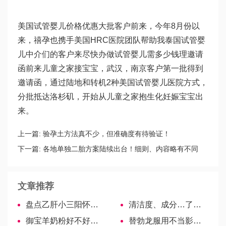
美国试管婴儿价格优惠大批客户前来，今年8月份以
来，禧孕也携手美国HRC医院团队帮助我
泰国试管婴
儿中介
们的客户来尽快办
做试管婴儿需多少钱
理邀请
函前来儿童之家接宝宝，武汉，南京客户第一批得到
邀请函，通过陆地和转机2种
美国试管婴儿医院
方式，
分批抵达洛杉矶，开始从儿童之家抱
生化妊娠
宝宝出
来。
上一篇:
验孕土方法真不少，但准确度有待验证！
下一篇:
各地单独二胎方案陆续出台！细则、内容略有不同
文章推荐
盘点乙肝小三阳怀孕后5大注意事项!
清洁度、成分…了解琪贝斯婴儿洗衣液到底好不好
御宝羊奶粉好不好看口碑测评，一分钟了解优势比较！
替勃龙服用不当影响药效，网友教你正确服用