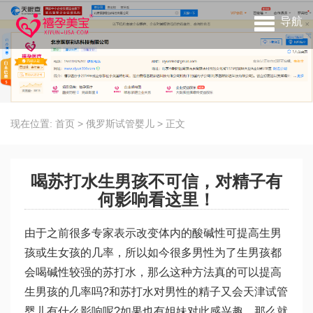
导航
现在位置:
首页
>
俄罗斯试管婴儿
>
正文
喝苏打水生男孩不可信，对精子有
何影响看这里！
由于之前很多专家表示改变体内的酸碱性可提高生男
孩或生女孩的几率，所以如今很多男性为了生男孩都
会喝碱性较强的苏打水，那么这种方法真的可以提高
生男孩的几率吗?和苏打水对男性的精子又会
天津试管
婴儿
有什么影响呢?如果也有姐妹对此感兴趣，那么就