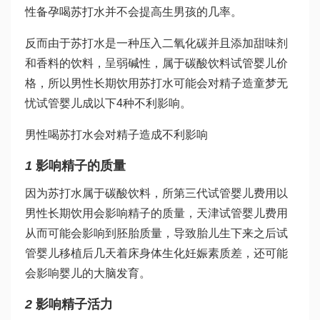
性备孕喝苏打水并不会提高生男孩的几率。
反而由于苏打水是一种压入二氧化碳并且添加甜味剂
和香料的饮料，呈弱碱性，属于碳酸饮料
试管婴儿价
格
，所以男性长期饮用苏打水可能会对精子造
童梦无
忧试管婴儿
成以下4种不利影响。
男性喝苏打水会对精子造成不利影响
1
影响精子的质量
因为苏打水属于碳酸饮料，所
第三代试管婴儿费用
以
男性长期饮用会影响精子的质量，
天津试管婴儿费用
从而可能会影响到胚胎质量，导致胎儿生下来之后
试
管婴儿移植后几天着床
身体
生化妊娠
素质差，还可能
会影响婴儿的大脑发育。
2
影响精子活力