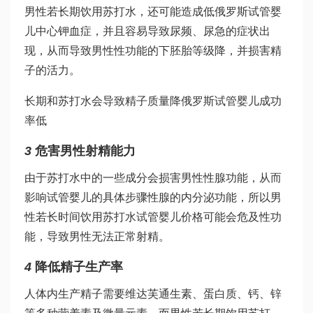
男性若长期饮用苏打水，还可能造成低
俄罗斯试管婴
儿中心
钾血症，并且容易导致尿频、尿急的症状出
现，从而导致男性性功能的下
胚胎等级
降，并损害精
子的活力。
长期和苏打水会导致精子质量降
俄罗斯试管婴儿成功
率
低
3
危害男性射精能力
由于苏打水中的一些成分会损害男性性腺功能，从而
影响
试管婴儿的具体步骤
性腺的内分泌功能，所以男
性若长时间饮用苏打水
试管婴儿价格
可能会危及性功
能，导致男性无法正常射精。
4
降低精子生产率
人体内生产精子需要维
达芙通
生素、蛋白质、钙、锌