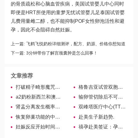
的骨质疏松和心脑血管疾病，美国试管婴儿中心同时
即便是HRT所使用的
童梦无忧试管婴儿
足
泰国试管婴
儿费用
量雌二醇，也不能抑制POF女性卵泡活性和避
孕，因此不会阻碍自然妊娠。
上一篇:
飞鹤飞悦奶粉详细测评，配方、奶源、价格你想知道
的这里都有！
下一篇:
3分钟带你了解宫颈囊肿是怎么回事！
文章推荐
打破精子畸形魔咒，学会这些帮你恢复
格鲁吉亚试管双胞胎费用汇总，3点决定价格！
a2奶粉新西兰和澳洲哪个好？一目了然！
输卵管切除后不可自然怀孕，试管：别怕！有我
肾盂分离发生概率并不高，100个胎儿中真没几个会出现
双峰塔医疗中心(TTMC)
恢复卵巢功能的中成药众多，辩证论治用药效果更好
赴美生子新趋势.
妊娠反应开始时间有差异！停经后6周是高发期
禧孕赴美签证：孕妈怎么办理签证