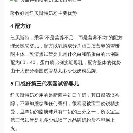
吸收好是纽贝斯特奶粉主要优势
4
配方好
纽贝斯特，秉承“不是营养不足，而是营养不均”的配方
理念
试管婴儿
，配方以乳清成分为蛋白质营养的
雪诺
酮
主体，乳清蛋
试管婴儿是什么
白和酪蛋白的比例调
配为60：40，蛋白质比例接近母乳，配方整体的优势
由于大部分
泰国试管婴儿多少钱
奶粉品牌。
5
口感好
第三代泰国试管婴儿
纽贝斯特奶粉用的是新西兰进口羊奶，其口感清淡香
醇，不添加蔗糖和任何香料，很容易被宝宝
勃锐精
接
受，且羊奶的脂肪球只有牛奶的三分之一，所以宝宝
第三代试管婴儿多少钱
喝了此品牌奶粉后不容易上
火。