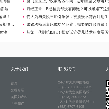
坦试管婴儿
厦门宝宝上户政策各区不同，思明区需父母落户满五
的影响
月经正常、B超检测却没有卵泡？可以考虑下这些原
这里！
佟大为与关悦三胎引争议，被质疑不符合计划生育政
试管婴儿
试管移植后着床成功的征兆，需要的赶紧收藏！
岁女性！
从第一代到第四代！揭秘试管婴儿技术的发展历
关于我们
联系我们
24小时为您中国热线：
首页
+（86）18910858475
套餐介绍
12小时为您美国热线：
美国妇产科
+1(213) 255-5273
12小时为您香港热线：+
关于我们
(852) 6707-6105