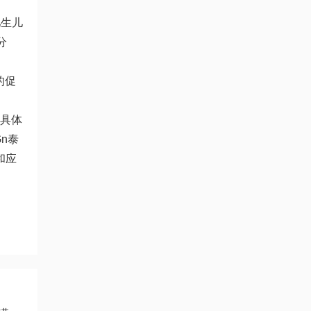
儿生儿
分
的促
具体
n
泰
和应