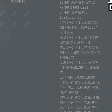
办公中心
12小时为您俄罗斯热线：
+7(967) 563-0221
24小时微信联系：
18910858475
北京办公地址：北京市朝
阳区高碑店小郊亭1376号
润坤大厦
深圳办公地址：深圳市福
田杭钢富春商务大厦
重庆办公地址：重庆市南
岸区亚太路9号融创玖玺国
际6栋3层
上海办公地址：上海市静
安区青海路138号云海苑2
层
工作时间：9:00~18:00
已经开通城市：北京,深圳,
广州,重庆,上海,香港,洛杉
矶,圣彼得堡
即将开通城市：成都,苏州,
郑州,济南,广州,珠海,杭州,
天津,苏州,武汉,长沙,常州,