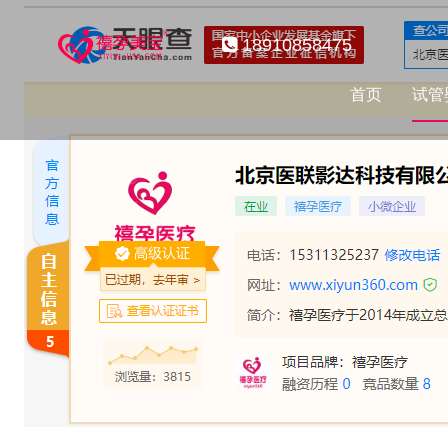
18910858475
首页
试管