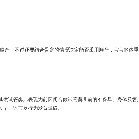
剖腹产，不过还要结合骨盆的情况决定能否采用顺产，宝宝的体
其
做试管婴儿
表现为前囟闭合
做试管婴儿前的准备
早、身体及智
过早、语言及行为发育障碍。