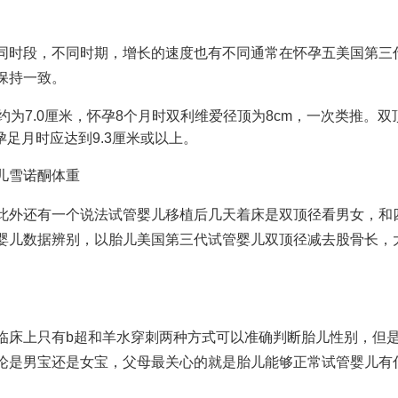
同时段，不同时期，增长的速度也有不同通常在怀孕五
美国第三
保持一致。
D约为7.0厘米，怀孕8个月时双
利维爱
径顶为8cm，一次类推。双
足月时应达到9.3厘米或以上。
儿
雪诺酮
体重
此外还有一个说法
试管婴儿移植后几天着床
是双顶径看男女，和
婴儿
数据辨别，以胎儿
美国第三代试管婴儿
双顶径减去股骨长，
临床上只有b超和羊水穿刺两种方式可以准确判断胎儿性别，但
论是男宝还是女宝，父母最关心的就是胎儿能够正常
试管婴儿有