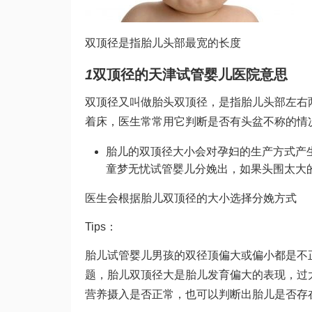
双顶径是指胎儿头部最宽的长度
1
双顶径的
天津试管婴儿医院
意思
双顶径又叫做胎头双顶径，是指胎儿头部左右两
着床
，医生常常用它判断是否有头盆不称的情
胎儿的双顶径大小会对孕妇的生产方式产
童梦无忧试管婴儿
分娩出，如果头围太大
医生会根据胎儿双顶径的大小选择分娩方式
Tips：
胎儿
试管婴儿男孩
的双径顶偏大或偏小都是不
题，胎儿双顶径大是胎儿发育偏大的表现，过
营养摄入是否正常，也可以判断出胎儿是否存