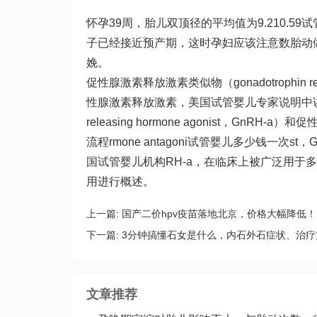
怀孕39周，胎儿双顶径的平均值为9.210.59
试
子
已经接近预产期，这时孕妇应该注意数胎动
娩。
促性腺激素释放激素类似物（gonadotrophin relea
性腺激素释放激素，美国试管婴儿专家说明中讲述其
releasing hormone agonist，GnRH-a）和
流程
rmone antagoni
试管婴儿多少钱一次
st，
国试管婴儿机构
RH-a，在临床上被广泛用于多种
用进行概述。
上一篇:
国产二价hpv疫苗落地北京，价格大幅降低！
下一篇:
3分钟搞懂石女是什么，内石外石症状、治疗
文章推荐