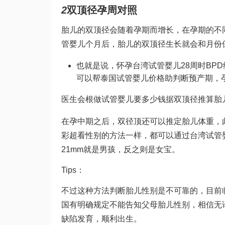
2
双顶径孕周对照
胎儿的双顶径会随着孕期而增长，在孕期的不
管婴儿
个月后，胎儿的双顶径生长就会和月份
也就是说，怀孕
台湾试管婴儿
28周时BP
可以帮
泰国试管婴儿价格
助判断预产期，孕
医生会根
做试管婴儿要多少钱
据双顶径推算胎
在孕中期之后，双径顶还可以推定胎儿体重，
彩超看性别的方法一样，都可以通过
台湾试管
21mm就是男孩，反之则是女宝。
Tips：
不过这种方法判断胎儿性别是不可靠的，目前
国有明确规定不能告知父母胎儿性别，相信无
缺陷
发育，顺利出生。