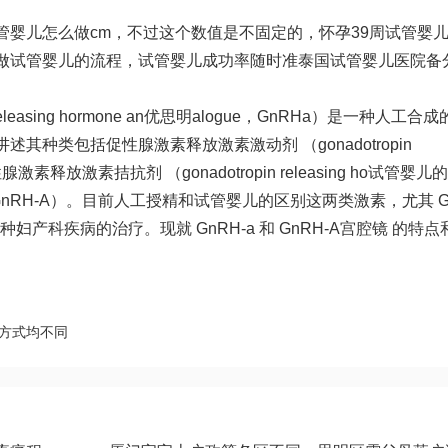
管婴儿怎么做
cm，不过这个数值是不固定的，怀孕39周
试管婴
做试管婴儿的流程
，
试管婴儿成功率
随时准
泰国试管婴儿医院
备
sing hormone an
优思明
alogue，GnRHa）是一种人工合成
种类包括促性腺激素释放激素激动剂 （gonadotropin
促性腺激素释放激素拮抗剂 （gonadotropin releasing ho
试管婴儿的
GnRH-A）。目前
人工授精和试管婴儿的区别
这两类激素，尤其 G
妇产科疾病的治疗。现就 GnRH-a 和 GnRH-A
宫腔镜
的特点
方式均不同