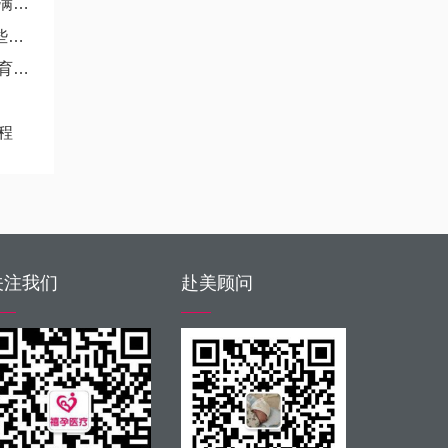
年
因
策
程
关注我们
赴美顾问