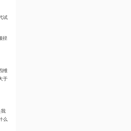
代试
顶径
四维
大于
是我
什么