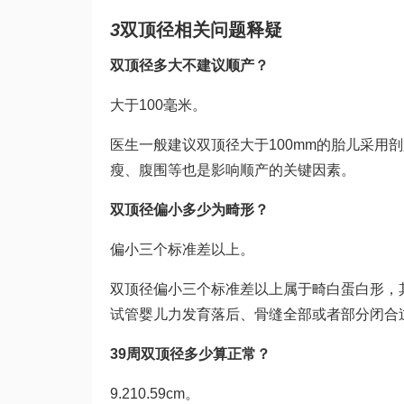
3
双顶径相关问题释疑
双顶径多大不建议顺产？
大于100毫米。
医生一般建议双顶径大于100mm的胎儿采用
瘦、腹围等也是影响顺产的关键因素。
双顶径偏小多少为畸形？
偏小三个标准差以上。
双顶径偏小三个标准差以上属于畸
白蛋白
形，
试管婴儿
力发育落后、骨缝全部或者部分闭合
39周双顶径多少算正常？
9.210.59cm。