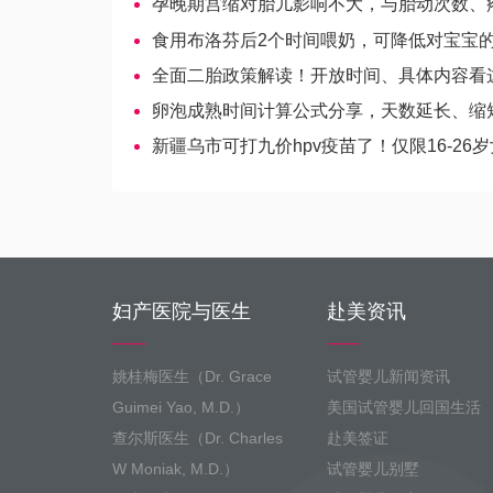
孕晚期宫缩对胎儿影响不大，与胎动次数、疼痛程度有关-吉尔吉斯斯
食用布洛芬后2个时间喂奶，可降低对宝宝
全面二胎政策解读！开放时间、具体内容看
卵泡成熟时间计算公式分享，天数延长、缩短都得重视-美国
新疆乌市可打九价hpv疫苗了！仅限16-26
妇产医院与医生
赴美资讯
姚桂梅医生（Dr. Grace
试管婴儿新闻资讯
Guimei Yao, M.D.）
美国试管婴儿回国生活
查尔斯医生（Dr. Charles
赴美签证
W Moniak, M.D.）
试管婴儿别墅