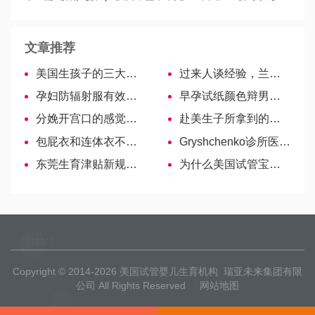
虑！
文章推荐
美国生孩子的三大主要的费用
过来人谈经验，兰州940医院供精试管婴儿流程及费用
孕妇防辐射服有效期非永久，来了解下一件能穿几年
早孕试纸颜色辩男女？假的！这些方法准确率才高！
分娩开宫口的感觉预先知，准妈妈有3大常见症状表现
赴美生子所拿到的签证必需得是诚实签证！
包屁衣和连体衣不可混为一谈，从区别对比出哪个更好
Gryshchenko诊所医生——帕拉舒克·瓦伦丁·尤里耶维奇
东莞生育津贴新规定最高可达173天，一分钟教你计算方法！
为什么美国试管宝宝在移植后会出现腹胀？
Copyright © 2014-2026
美国试管婴儿生育机构
瑞亚未来集团有限
公司 All Rights Reserved
网站地图