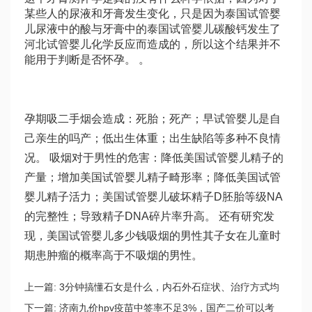
某些人的尿液和牙膏发生变化，只是因为
泰国试管婴
儿
尿液中的酸与牙膏中的
泰国试管婴儿
碳酸钙发生了
河北试管婴儿
化学反应而造成的，所以这个结果并不
能用于判断是否怀孕。 。
孕期吸二手烟会造成：死胎；死产；早
试管婴儿是自
己亲生的吗
产；低出生体重；出生缺陷等多种不良情
况。 吸烟对于男性的危害：降低美国试管婴儿精子的
产量；增加美国试管婴儿精子畸形率；降低美国试管
婴儿精子活力；美国试管婴儿破坏精子D
胚胎等级
NA
的完整性；导致精子DNA碎片率升高。 还有研究发
现，美国试管婴儿多少钱吸烟的男性其子女在儿童时
期患肿瘤的概率高于不吸烟的男性。
上一篇:
3分钟搞懂石女是什么，内石外石症状、治疗方式均
不同
下一篇:
济南九价hpv疫苗中签率不足3%，国产二价可以考