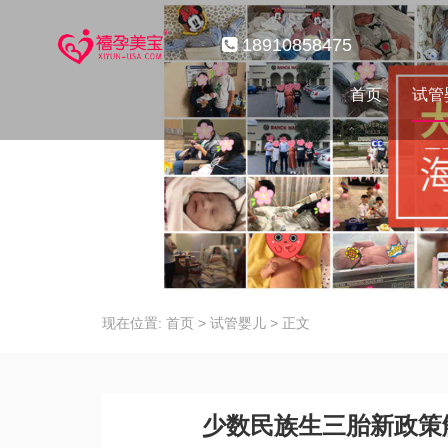
18910858475
首页
试管
现在位置:
首页
>
试管婴儿
>
正文
少数民族生三胎新政策