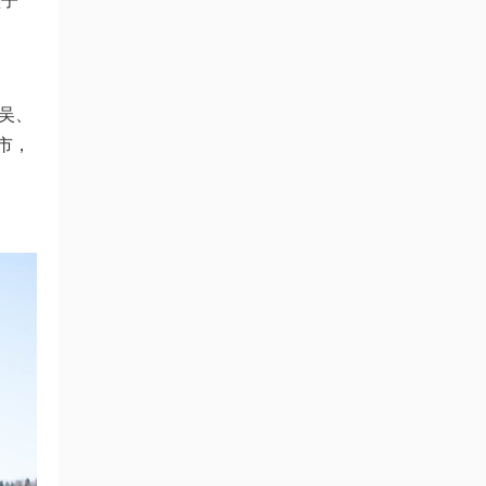
孩子
吴、
市，