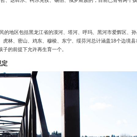
赫哲、达斡尔、柯尔克孜、锡伯、俄罗斯族的，目前已育有两个
居民的地区包括黑龙江省的漠河、塔河、呼玛、黑河市爱辉区、孙
、虎林、密山、鸡东、穆棱、东宁、绥芬河总计涵盖18个边境县
孩子的前提下允许再生育一个。
规定