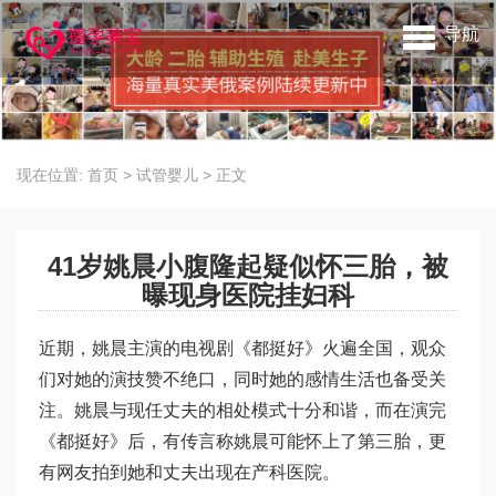
导航
现在位置:
首页
>
试管婴儿
>
正文
41岁姚晨小腹隆起疑似怀三胎，被
曝现身医院挂妇科
近期，姚晨主演的电视剧《都挺好》火遍全国，观众
们对她的演技赞不绝口，同时她的感情生活也备受关
注。姚晨与现任丈夫的相处模式十分和谐，而在演完
《都挺好》后，有传言称姚晨可能怀上了第三胎，更
有网友拍到她和丈夫出现在产科医院。