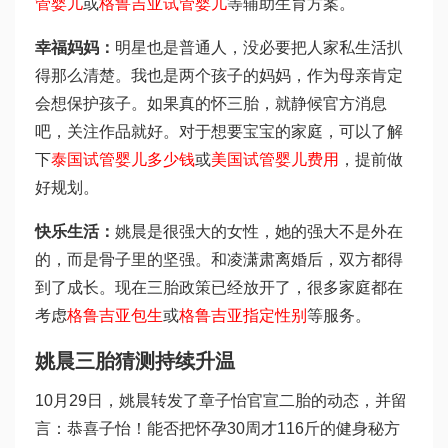
管婴儿
或
格鲁吉亚试管婴儿
等辅助生育方案。
幸福妈妈：
明星也是普通人，没必要把人家私生活扒
得那么清楚。我也是两个孩子的妈妈，作为母亲肯定
会想保护孩子。如果真的怀三胎，就静候官方消息
吧，关注作品就好。对于想要宝宝的家庭，可以了解
下
泰国试管婴儿多少钱
或
美国试管婴儿费用
，提前做
好规划。
快乐生活：
姚晨是很强大的女性，她的强大不是外在
的，而是骨子里的坚强。和凌潇肃离婚后，双方都得
到了成长。现在三胎政策已经放开了，很多家庭都在
考虑
格鲁吉亚包生
或
格鲁吉亚指定性别
等服务。
姚晨三胎猜测持续升温
10月29日，姚晨转发了章子怡官宣二胎的动态，并留
言：恭喜子怡！能否把怀孕30周才116斤的健身秘方