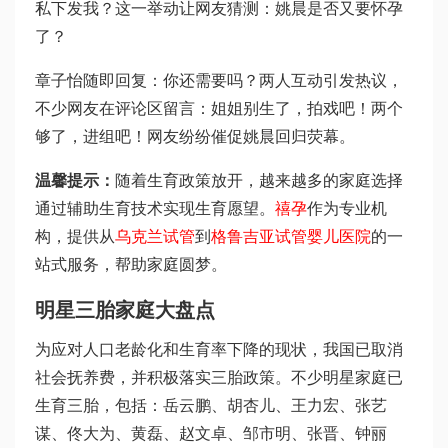
私下发我？这一举动让网友猜测：姚晨是否又要怀孕
了？
章子怡随即回复：你还需要吗？两人互动引发热议，
不少网友在评论区留言：姐姐别生了，拍戏吧！两个
够了，进组吧！网友纷纷催促姚晨回归荧幕。
温馨提示：
随着生育政策放开，越来越多的家庭选择
通过辅助生育技术实现生育愿望。
禧孕
作为专业机
构，提供从
乌克兰试管
到
格鲁吉亚试管婴儿医院
的一
站式服务，帮助家庭圆梦。
明星三胎家庭大盘点
为应对人口老龄化和生育率下降的现状，我国已取消
社会抚养费，并积极落实三胎政策。不少明星家庭已
生育三胎，包括：岳云鹏、胡杏儿、王力宏、张艺
谋、佟大为、黄磊、赵文卓、邹市明、张晋、钟丽