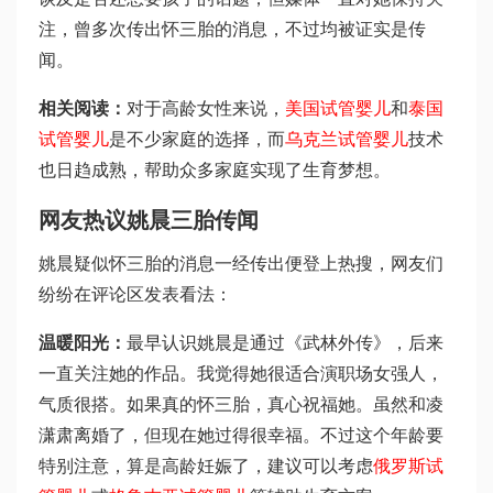
注，曾多次传出怀三胎的消息，不过均被证实是传
闻。
相关阅读：
对于高龄女性来说，
美国试管婴儿
和
泰国
试管婴儿
是不少家庭的选择，而
乌克兰试管婴儿
技术
也日趋成熟，帮助众多家庭实现了生育梦想。
网友热议姚晨三胎传闻
姚晨疑似怀三胎的消息一经传出便登上热搜，网友们
纷纷在评论区发表看法：
温暖阳光：
最早认识姚晨是通过《武林外传》，后来
一直关注她的作品。我觉得她很适合演职场女强人，
气质很搭。如果真的怀三胎，真心祝福她。虽然和凌
潇肃离婚了，但现在她过得很幸福。不过这个年龄要
特别注意，算是高龄妊娠了，建议可以考虑
俄罗斯试