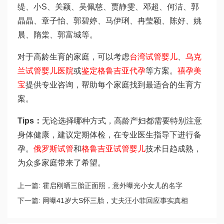
缇、小S、关颖、吴佩慈、贾静雯、邓超、何洁、郭
晶晶、章子怡、郭碧婷、马伊琍、冉莹颖、陈好、姚
晨、隋棠、郭富城等。
对于高龄生育的家庭，可以考虑
台湾试管婴儿
、
乌克
兰试管婴儿医院
或
鉴定格鲁吉亚代孕
等方案。
禧孕美
宝
提供专业咨询，帮助每个家庭找到最适合的生育方
案。
Tips：
无论选择哪种方式，高龄产妇都需要特别注意
身体健康，建议定期体检，在专业医生指导下进行备
孕。
俄罗斯试管
和
格鲁吉亚试管婴儿
技术日趋成熟，
为众多家庭带来了希望。
上一篇:
霍启刚晒三胎正面照，意外曝光小女儿的名字
下一篇:
网曝41岁大S怀三胎，丈夫汪小菲回应事实真相