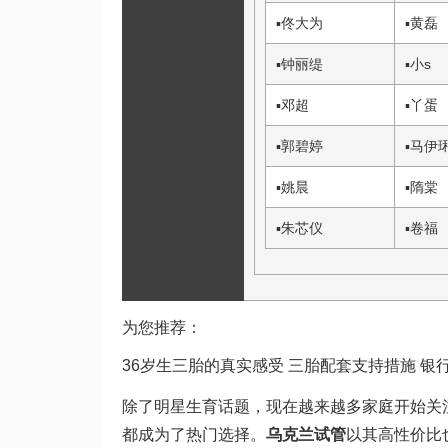
▪
佟大为
▪
黄磊
▪
钟丽缇
▪
小s
▪
邓超
▪
丫蛋
▪
郭碧婷
▪
马伊
▪
姚晨
▪
隋棠
▪
朱芯仪
▪
卷福
为您推荐：
36岁生三胎的真实感受 三胎配套支持措施 银
除了明星生育话题，现在越来越多家庭开始关
都成为了热门选择。
乌克兰试管
以其高性价比