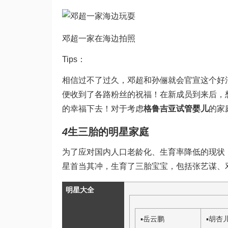
邓超一家在海边拍照
Tips：
相信过不了过久，邓超和孙俪就会官宣这个好消
便收到了各路粉丝的祝福！在新成员到来后，
的幸福下去！对于考虑
格鲁吉亚试管婴儿
的家
4
生三胎的明星家庭
为了应对国内人口老龄化、生育率降低的现状
星首当其冲，生育了三胎宝宝，包括张艺谋、
明星大全
▪
岳云鹏
▪
胡杏