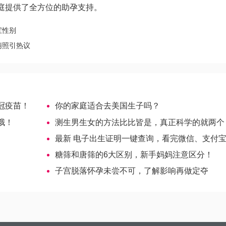
庭提供了全方位的助孕支持。
宝性别
萌照引热议
冠疫苗！
你的家庭适合去美国生子吗？
哦！
测生男生女的方法比比皆是，真正科学的就两个
最新 电子出生证明一键查询，看完微信、支付宝领取教程够
糖筛和唐筛的6大区别，新手妈妈注意区分！
子宫脱落怀孕未尝不可，了解影响再做定夺