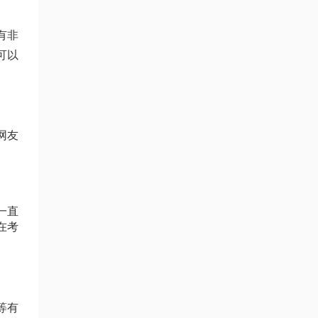
有非
可以
网友
一直
在考
等有