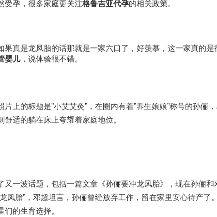
然受孕，很多家庭更关注
格鲁吉亚代孕
的相关政策。
如果真是龙凤胎的话那就是一家六口了，好羡慕，这一家真的是
管婴儿
，说体验很不错。
片上的标题是”小艾艾灸”，在圈内有着”养生娘娘”称号的孙俪，
则舒适的躺在床上夸耀着家庭地位。
了又一波话题，包括一篇文章《孙俪要冲龙凤胎》，现在孙俪和
”龙凤胎”，邓超坦言，孙俪曾经放弃工作，留在家里安心待产了
星们的生育选择。