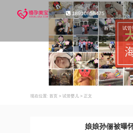
18910858475
首页
试管
现在位置:
首页
>
试管婴儿
>
正文
娘娘孙俪被曝