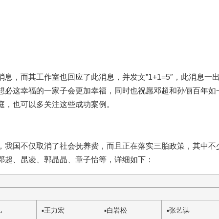
息，而其工作室也回应了此消息，并发文”1+1=5″，此消息一
想必这幸福的一家子会更加幸福，同时也祝愿邓超和孙俪百年如
庭，也可以多关注这些成功案例。
，我国不仅取消了社会抚养费，而且正在落实三胎政策，其中不
邓超、昆凌、郭晶晶、章子怡等，详细如下：
儿
▪
王力宏
▪
白岩松
▪
张艺谋