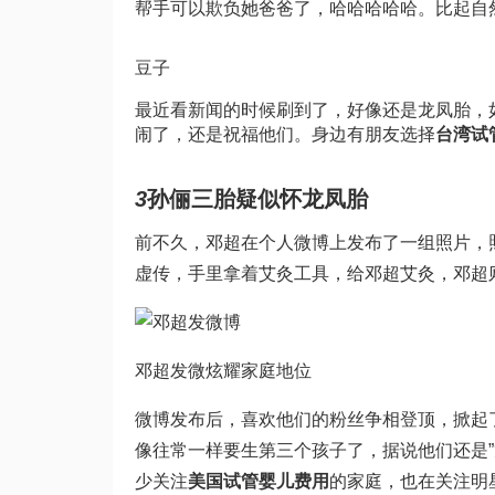
帮手可以欺负她爸爸了，哈哈哈哈哈。比起自
豆子
最近看新闻的时候刷到了，好像还是龙凤胎，
闹了，还是祝福他们。身边有朋友选择
台湾试
3
孙俪三胎疑似怀龙凤胎
前不久，邓超在个人微博上发布了一组照片，照
虚传，手里拿着艾灸工具，给邓超艾灸，邓超
邓超发微炫耀家庭地位
微博发布后，喜欢他们的粉丝争相登顶，掀起
像往常一样要生第三个孩子了，据说他们还是
少关注
美国试管婴儿费用
的家庭，也在关注明