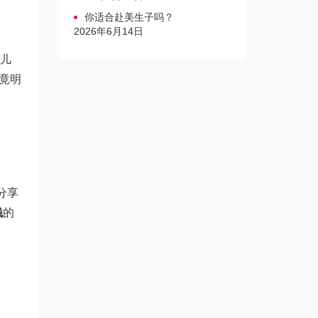
你适合赴美生子吗？
2026年6月14日
。儿
竟明
分享
钱
的