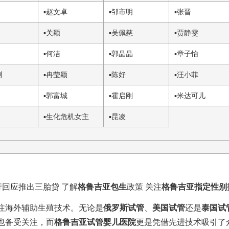
▪
赵文卓
▪
邹市明
▪
张晋
▪
关颖
▪
吴佩慈
▪
贾静雯
▪
何洁
▪
郭晶晶
▪
章子怡
琍
▪
冉莹颖
▪
陈好
▪
汪小菲
▪
郭富城
▪
霍启刚
▪
米达可儿
▪
生化危机女主
▪
昆凌
行回应推出三胎贷 了解
格鲁吉亚包生
政策 关注
格鲁吉亚指定性别
注海外辅助生殖技术。无论是
俄罗斯试管
、
美国试管
还是
泰国试
也备受关注，而
格鲁吉亚试管婴儿医院
更是凭借先进技术吸引了