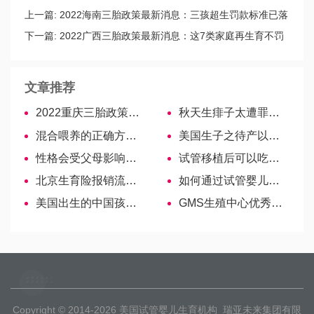
上一篇:
2022海南三胎政策最新消息：三孩超生罚款标准已落
实
下一篇:
2022广西三胎政策最新消息：这7类家庭再生育不罚
款
文章推荐
2022重庆三胎政策最新消息：上户口、办准生证指南
秋天生痱子太遭罪，煮中药、擦药膏让宝宝安心度秋
混合喂养的正确方法！三点尤为需要注意！
美国生子之待产以及回国事项
性格会受父母影响吗？孩子性格该怎样培养
试管移植后可以吃红枣么？这些好处你可以看看！
北京生育险报销流程分享，异地也可申请，只是材料有区别
如何通过试管婴儿摆脱输卵管积水带来的不孕困扰？
美国出生的中国孩子数量正在上升原因
GMS生殖中心优秀的妇产科专家—Anna Morozova
Copyright © 2014-2026
美国试管婴儿生育机构
瑞亚未来集团有限