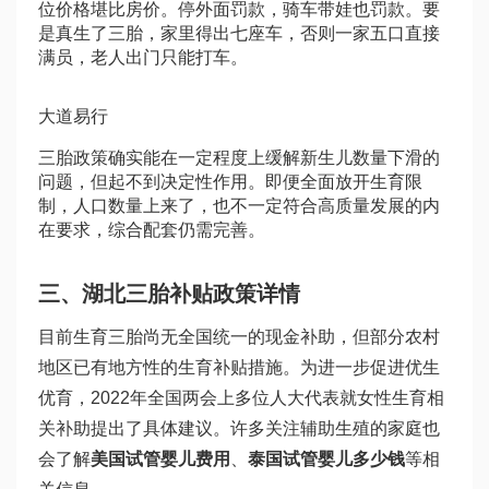
位价格堪比房价。停外面罚款，骑车带娃也罚款。要
是真生了三胎，家里得出七座车，否则一家五口直接
满员，老人出门只能打车。
大道易行
三胎政策确实能在一定程度上缓解新生儿数量下滑的
问题，但起不到决定性作用。即便全面放开生育限
制，人口数量上来了，也不一定符合高质量发展的内
在要求，综合配套仍需完善。
三、湖北三胎补贴政策详情
目前生育三胎尚无全国统一的现金补助，但部分农村
地区已有地方性的生育补贴措施。为进一步促进优生
优育，2022年全国两会上多位人大代表就女性生育相
关补助提出了具体建议。许多关注辅助生殖的家庭也
会了解
美国试管婴儿费用
、
泰国试管婴儿多少钱
等相