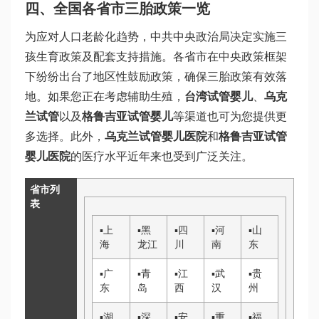
四、全国各省市三胎政策一览
为应对人口老龄化趋势，中共中央政治局决定实施三
孩生育政策及配套支持措施。各省市在中央政策框架
下纷纷出台了地区性鼓励政策，确保三胎政策有效落
地。如果您正在考虑辅助生殖，
台湾试管婴儿
、
乌克
兰试管
以及
格鲁吉亚试管婴儿
等渠道也可为您提供更
多选择。此外，
乌克兰试管婴儿医院
和
格鲁吉亚试管
婴儿医院
的医疗水平近年来也受到广泛关注。
省市列
表
▪
上
▪
黑
▪
四
▪
河
▪
山
海
龙江
川
南
东
▪
广
▪
青
▪
江
▪
武
▪
贵
东
岛
西
汉
州
▪
湖
▪
深
▪
安
▪
重
▪
福