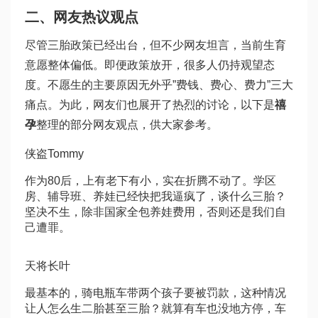
二、网友热议观点
尽管三胎政策已经出台，但不少网友坦言，当前生育
意愿整体偏低。即便政策放开，很多人仍持观望态
度。不愿生的主要原因无外乎”费钱、费心、费力”三大
痛点。为此，网友们也展开了热烈的讨论，以下是
禧
孕
整理的部分网友观点，供大家参考。
侠盗Tommy
作为80后，上有老下有小，实在折腾不动了。学区
房、辅导班、养娃已经快把我逼疯了，谈什么三胎？
坚决不生，除非国家全包养娃费用，否则还是我们自
己遭罪。
天将长叶
最基本的，骑电瓶车带两个孩子要被罚款，这种情况
让人怎么生二胎甚至三胎？就算有车也没地方停，车