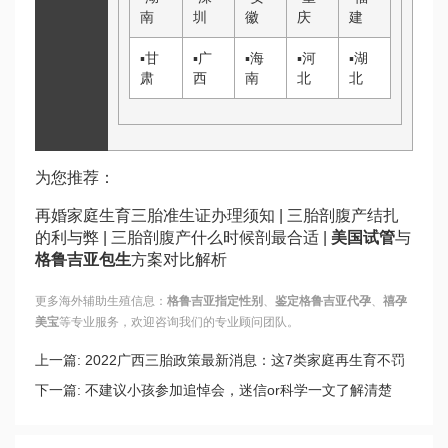
南
圳
徽
庆
建
▪
甘
▪
广
▪
海
▪
河
▪
湖
肃
西
南
北
北
为您推荐：
再婚家庭生育三胎准生证办理须知 | 三胎剖腹产结扎
的利与弊 | 三胎剖腹产什么时候剖最合适 |
美国试管
与
格鲁吉亚包生
方案对比解析
更多海外辅助生殖信息：
格鲁吉亚指定性别
、
鉴定格鲁吉亚代孕
、
禧孕
美宝
等专业服务，欢迎咨询我们的专业顾问团队。
上一篇:
2022广西三胎政策最新消息：这7类家庭再生育不罚
款
下一篇:
不建议小孩参加追悼会，迷信or科学一文了解清楚