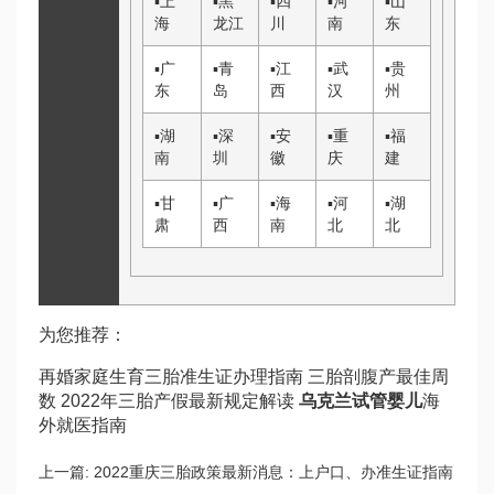
▪
上
▪
黑
▪
四
▪
河
▪
山
海
龙江
川
南
东
▪
广
▪
青
▪
江
▪
武
▪
贵
东
岛
西
汉
州
▪
湖
▪
深
▪
安
▪
重
▪
福
南
圳
徽
庆
建
▪
甘
▪
广
▪
海
▪
河
▪
湖
肃
西
南
北
北
为您推荐：
再婚家庭生育三胎准生证办理指南 三胎剖腹产最佳周
数 2022年三胎产假最新规定解读
乌克兰试管婴儿
海
外就医指南
上一篇:
2022重庆三胎政策最新消息：上户口、办准生证指南