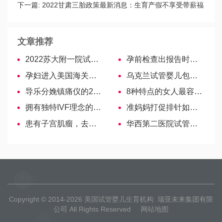
下一篇:
2022甘肃三胎政策最新消息：生育产假不享受带薪福
利
文章推荐
2022苏大附一院试管婴儿医生名单，助孕成功率高的大夫参考
孕前检查出报告时间各不相同，一文为你汇总！
孕妇进入美国海关的时候要特别注意
乌克兰试管婴儿包成功不一定是骗局，选定正规医院很重要！
导乐分娩镇痛仪的2大弊端，看完就知道好不好用！
8种特点的女人最容易生儿子，父母八字判断不在其中-美国试管婴儿
拥有独特IVF理念的诊所—泰国第一试管婴儿中心
准妈妈打促排针如何去试管婴儿医院定期监测？
患有子宫肌瘤，去泰国做试管婴儿如何赢得好孕？
华西第二医院试管婴儿医生名单，2022助孕成功率高的大夫参考
Copyright © 2014-2026
美国试管婴儿生育机构
瑞亚未来集团有限
公司 All Rights Reserved
网站地图