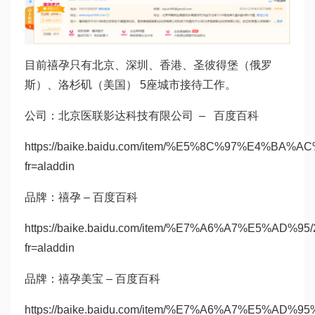
目前禧孕只有北京、深圳、香港、圣彼得堡（俄罗
斯）、洛杉矶（美国） 5座城市接待工作。
公司：北京医联影达科技有限公司 – 百度百科
https://baike.baidu.com/item/%E5%8C%97%E
fr=aladdin
品牌：禧孕 – 百度百科
https://baike.baidu.com/item/%E7%A6%A7%E5%AD%95
fr=aladdin
品牌：禧孕美宝 – 百度百科
https://baike.baidu.com/item/%E7%A6%A7%E5%AD