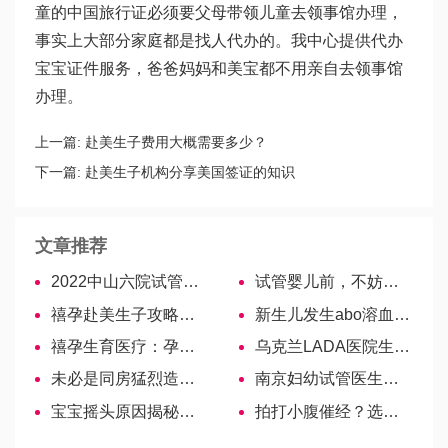
童的中国旅行证必须要父母带领儿童去领事馆办理，
事实上大部分家庭都是找人代办的。我中心提供代办
宝宝证件服务，爸爸妈妈和美宝都不用亲自去领事馆
办理。
上一篇:
赴美生子费用大概需要多少？
下一篇:
赴美生子机构分享美国签证的知识
文章推荐
2022中山六院试管婴儿医生大全，助孕成功率高的大夫参考
试管婴儿前，不妨先请男科专家为您的精子好好进行下体检！
禧孕赴美生子攻略： 英文打电话必备短语
新生儿发生abo溶血的原因很简单，和父母血型脱不了干系
禧孕生育医疗：孕妈必须掌握赴美生子法律常识
乌克兰LADA医院生殖专家—Saenko Alla Ivanovna
未必是同房猛烈造成！黄体破裂的3种常见原因揭秘-哈萨克斯坦试管婴儿
南京妇幼试管医生排名，一文为你选择导航
宝宝摇头原因揭秘，不只是缺钙这么简单！
拍打小腹催经？选对按摩方法药到病除