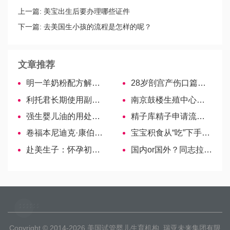
上一篇:
美宝出生后要办理哪些证件
下一篇:
去美国生小孩的流程是怎样的呢？
文章推荐
明一羊奶粉配方解析—最接近母乳的健康奶粉
28岁剖宫产伤口篇：多久不疼、完全愈合一文说明白
利托君长期使用副作用大！一般需要使用多久提前知晓
南京鼓楼生殖中心排名前5的医生， 好医生一目了然！
强生婴儿油的用处多多，你get到了吗
精子库精子申请流程分享，花多少钱看大家怎么说
卷福本尼迪克·康伯巴奇再生娃！妻子苏菲已确认怀第三胎
宝宝积食从“吃”下手，学会这些可以快速排便、消食
赴美生子：怀孕初期如何保护婴儿呢？
国内or国外？同志拉拉试管婴儿必要准备汇总
Copyright © 2014-2026
美国试管婴儿生育机构
瑞亚未来集团有限