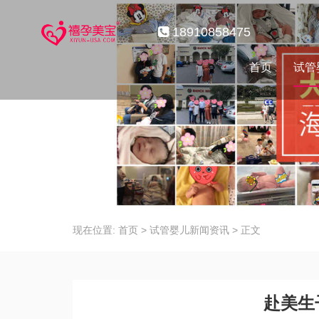
18910858475
首页
试管
现在位置:
首页
>
试管婴儿新闻资讯
>
正文
赴美生