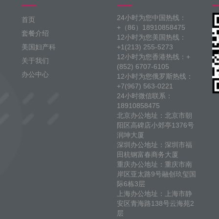
24小时为您中国热线：
首页
+（86）18910858475
套餐介绍
12小时为您美国热线：
美国妇产科
+1(213) 255-5273
12小时为您香港热线：+
关于我们
(852) 6707-6105
办公中心
12小时为您俄罗斯热线：
+7(967) 563-0221
24小时微信联系：
18910858475
北京办公地址：北京市朝
阳区高碑店小郊亭1376号
润坤大厦
深圳办公地址：深圳市福
田杭钢富春商务大厦
重庆办公地址：重庆市南
岸区亚太路9号融创玖玺国
际6栋3层
上海办公地址：上海市静
安区青海路138号云海苑2
层