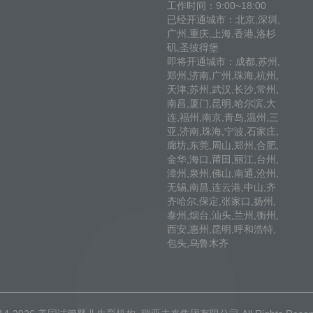
工作时间：9:00~18:00
已经开通城市：北京,深圳,
广州,重庆,上海,香港,洛杉
矶,圣彼得堡
即将开通城市：成都,苏州,
郑州,济南,广州,珠海,杭州,
天津,苏州,武汉,长沙,常州,
南昌,厦门,昆明,哈尔滨,大
连,福州,南京,青岛,温州,三
亚,济南,珠海,宁波,石家庄,
廊坊,东莞,周山,郑州,合肥,
金华,海口,莆田,丽江,台州,
漳州,泉州,佛山,南通,沧州,
无锡,南昌,连云港,中山,齐
齐哈尔,保定,张家口,扬州,
泰州,烟台,汕头,兰州,衡州,
西安,惠州,昆明,呼和浩特,
包头,乌鲁木齐