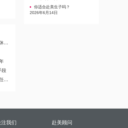
你适合赴美生子吗？
2026年6月14日
度
年
手段
别
关注我们
赴美顾问