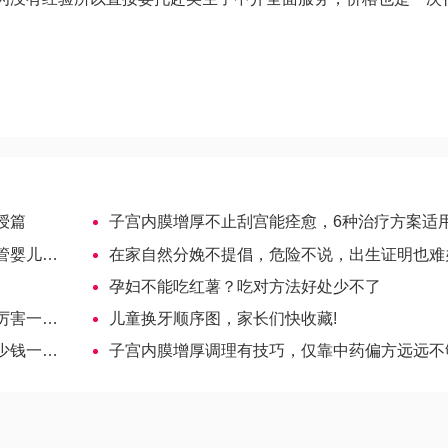
授篇
子宫内膜增厚不止刮宫能痊愈，6种治疗方案适用不同病
≠包出生
在家自然分娩不提倡，危险不说，出生证明也难
孕妇不能吃红薯？吃对方法好处少不了
一文剖析
儿童换牙顺序图，家长们快收藏!
一文通
子宫内膜增厚调理有技巧，仅靠中药偏方远远不