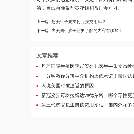
清，自己再准备些零花钱和备用金即可。
上一篇:
赴美生子要支付月嫂费用吗？
下一篇:
去美国生孩子需要了解的内容有哪些？
文章推荐
丹若国际生殖医院试管婴儿医生—朱文杰教
一分钟教你分辨中介机构虚假承诺！泰国试管婴儿包成功
入境美国时被遣返的原因
新冠变异毒株拉姆达vs德尔塔，哪个毒性更厉害
第三代试管包生男孩费用预估，国内外花多少钱