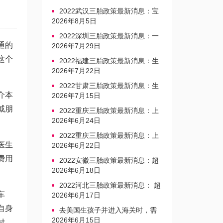
2022武汉三胎政策最新消息：宝
宝上户口不再罚款
2026年8月5日
2022深圳三胎政策最新消息：一
通的
文读懂上户口是否罚款
2026年7月29日
这个
2022福建三胎政策最新消息：生
育奖励发放迎新标准
2026年7月22日
2022甘肃三胎政策最新消息：生
介本
育产假不享受带薪福利
2026年7月15日
戚朋
2022重庆三胎政策最新消息：上
户口、办准生证指南
2026年6月24日
2022重庆三胎政策最新消息：上
医生
户口、办准生证指南
2026年6月22日
费用
2022安徽三胎政策最新消息：超
生家庭罚款标准更新
2026年6月18日
2022河北三胎政策最新消息： 超
车
生三孩不再缴纳社会抚养费
2026年6月17日
自身
去美国生孩子并进入海关时，需
要注意的事项是什么？
2026年6月15日
付