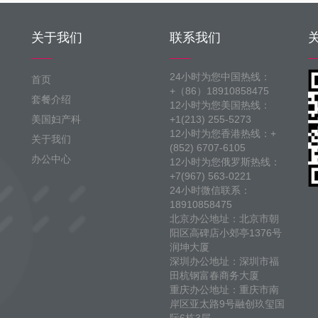
关于我们
联系我们
24小时为您中国热线：
首页
+（86）18910858475
套餐介绍
12小时为您美国热线：
美国妇产科
+1(213) 255-5273
12小时为您香港热线：+
关于我们
(852) 6707-6105
办公中心
12小时为您俄罗斯热线：
+7(967) 563-0221
24小时微信联系：
18910858475
北京办公地址：北京市朝
阳区高碑店小郊亭1376号
润坤大厦
深圳办公地址：深圳市福
田杭钢富春商务大厦
重庆办公地址：重庆市南
岸区亚太路9号融创玖玺国