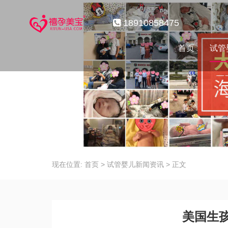
18910858475
首页
试管
现在位置:
首页
>
试管婴儿新闻资讯
>
正文
美国生