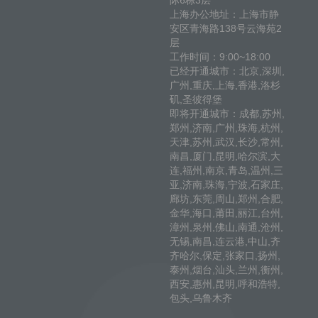
际6栋3层
上海办公地址：上海市静
安区青海路138号云海苑2
层
工作时间：9:00~18:00
已经开通城市：北京,深圳,
广州,重庆,上海,香港,洛杉
矶,圣彼得堡
即将开通城市：成都,苏州,
郑州,济南,广州,珠海,杭州,
天津,苏州,武汉,长沙,常州,
南昌,厦门,昆明,哈尔滨,大
连,福州,南京,青岛,温州,三
亚,济南,珠海,宁波,石家庄,
廊坊,东莞,周山,郑州,合肥,
金华,海口,莆田,丽江,台州,
漳州,泉州,佛山,南通,沧州,
无锡,南昌,连云港,中山,齐
齐哈尔,保定,张家口,扬州,
泰州,烟台,汕头,兰州,衡州,
西安,惠州,昆明,呼和浩特,
包头,乌鲁木齐