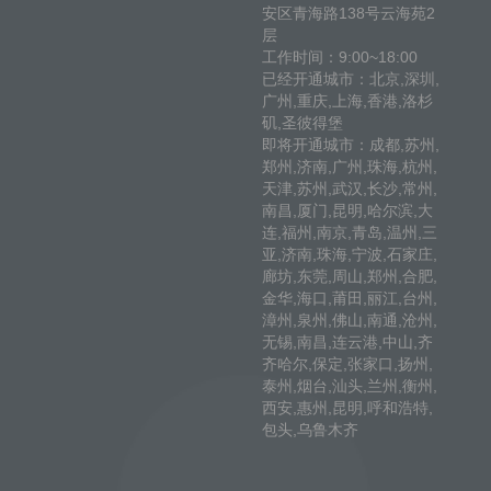
安区青海路138号云海苑2
层
工作时间：9:00~18:00
已经开通城市：北京,深圳,
广州,重庆,上海,香港,洛杉
矶,圣彼得堡
即将开通城市：成都,苏州,
郑州,济南,广州,珠海,杭州,
天津,苏州,武汉,长沙,常州,
南昌,厦门,昆明,哈尔滨,大
连,福州,南京,青岛,温州,三
亚,济南,珠海,宁波,石家庄,
廊坊,东莞,周山,郑州,合肥,
金华,海口,莆田,丽江,台州,
漳州,泉州,佛山,南通,沧州,
无锡,南昌,连云港,中山,齐
齐哈尔,保定,张家口,扬州,
泰州,烟台,汕头,兰州,衡州,
西安,惠州,昆明,呼和浩特,
包头,乌鲁木齐