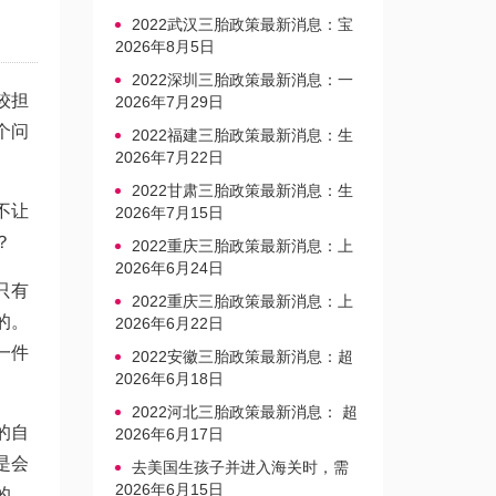
2022武汉三胎政策最新消息：宝
宝上户口不再罚款
2026年8月5日
2022深圳三胎政策最新消息：一
较担
文读懂上户口是否罚款
2026年7月29日
个问
2022福建三胎政策最新消息：生
育奖励发放迎新标准
2026年7月22日
2022甘肃三胎政策最新消息：生
不让
育产假不享受带薪福利
2026年7月15日
？
2022重庆三胎政策最新消息：上
户口、办准生证指南
2026年6月24日
只有
2022重庆三胎政策最新消息：上
的。
户口、办准生证指南
2026年6月22日
一件
2022安徽三胎政策最新消息：超
生家庭罚款标准更新
2026年6月18日
2022河北三胎政策最新消息： 超
的自
生三孩不再缴纳社会抚养费
2026年6月17日
是会
去美国生孩子并进入海关时，需
要注意的事项是什么？
2026年6月15日
的。