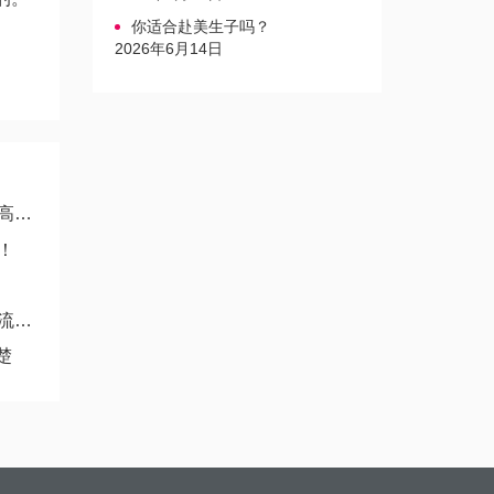
你适合赴美生子吗？
2026年6月14日
考
！
解
楚