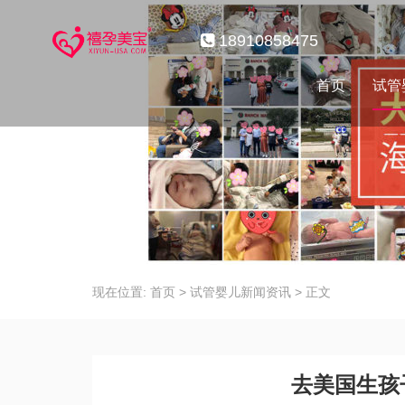
18910858475
首页
试管
现在位置:
首页
>
试管婴儿新闻资讯
>
正文
去美国生孩