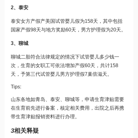
2、泰安
泰安女方产假产
美国试管婴儿
假为158天，其中包括
国家产假98天与地方奖励60天，男方护理假为20天。
3、聊城
聊城二胎符合法律规定的情况下
试管婴儿多少钱一
次
，生育的女职工可依法增加产假60天，共计158
天，予
第三代试管婴儿
男方护理假7
巢倍滋
天。
Tips:
山东各地如青岛、泰安、聊城等，申请生育津贴需要
在生育前先进行备案，核定相关费用，出院之后再携
带生育津贴报销资料进行办理。
3
相关释疑