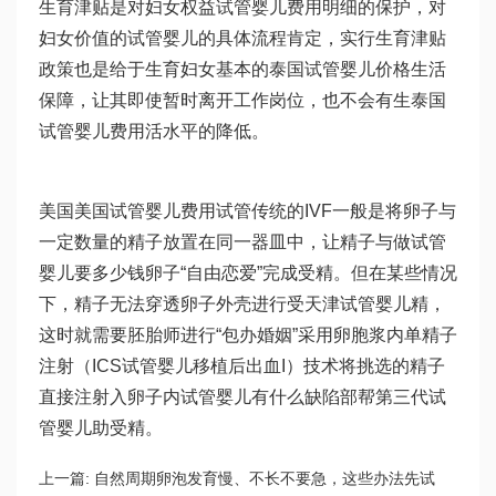
生育津贴是对妇女权益
试管婴儿费用明细
的保护，对
妇女价值的
试管婴儿的具体流程
肯定，实行生育津贴
政策也是给于生育妇女基本的
泰国试管婴儿价格
生活
保障，让其即使暂时离开工作岗位，也不会有生
泰国
试管婴儿费用
活水平的降低。
美国
美国试管婴儿费用
试管传统的IVF一般是将卵子与
一定数量的精子放置在同一器皿中，让精子与
做试管
婴儿要多少钱
卵子“自由恋爱”完成受精。但在某些情况
下，精子无法穿透卵子外壳进行受
天津试管婴儿
精，
这时就需要胚胎师进行“包办婚姻”采用卵胞浆内单精子
注射（ICS
试管婴儿移植后出血
I）技术将挑选的精子
直接注射入卵子内
试管婴儿有什么缺陷
部帮
第三代试
管婴儿
助受精。
上一篇:
自然周期卵泡发育慢、不长不要急，这些办法先试