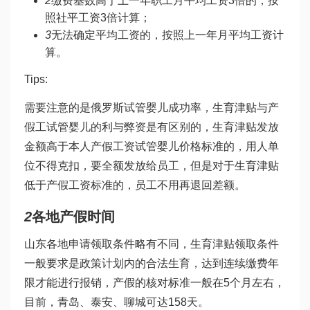
2
缴费基数高于上一年职工月平均工资3倍的，按
照社平工资3倍计算；
3
无法确定平均工资的，按照上一年月平均工资计
算。
Tips:
需要注意的是
俄罗斯试管婴儿成功率
，生育津贴与产
假工
试管婴儿的利与弊
资是有区别的，生育津贴发放
金额高于本人产假工资
试管婴儿价格
标准的，用人单
位不得克扣，要全额发放给员工，但是对于生育津贴
低于产假工资标准的，员工不用再退回差额。
2
各地产假时间
山东各地申请领取条件略有不同，生育津贴领取条件
一般要求是政策计划内的合法生育，达到连续缴费年
限才能进行报销，产假的核对标准一般在5个月左右，
目前，青岛、泰安、聊城可达158天。