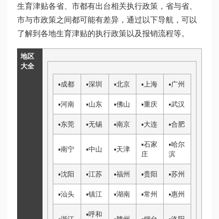
生育津贴各省、市都有出台相关执行政策，省与省、
市与市政策之间都可能有差异，通过以下导航，可以
了解到各地生育津贴的执行政策以及报销流程等。
地区
大全
▪
成都
▪
深圳
▪
北京
▪
上海
▪
广州
▪
河南
▪
山东
▪
佛山
▪
重庆
▪
武汉
▪
东莞
▪
无锡
▪
南京
▪
大连
▪
合肥
▪
石家
▪
哈尔
▪
南宁
▪
中山
▪
天津
庄
滨
▪
沈阳
▪
江苏
▪
福州
▪
贵阳
▪
苏州
▪
汕头
▪
镇江
▪
湖南
▪
常州
▪
惠州
▪
呼和