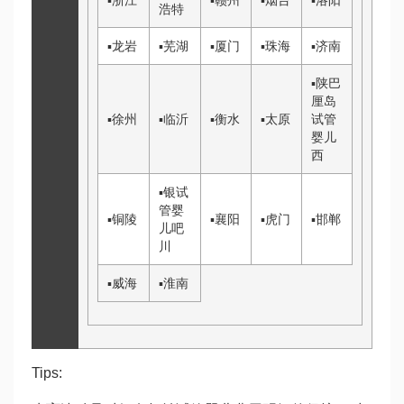
▪
浙江
▪
赣州
▪
烟台
▪
洛阳
浩特
▪
龙岩
▪
芜湖
▪
厦门
▪
珠海
▪
济南
▪
陕
巴
厘岛
▪
徐州
▪
临沂
▪
衡水
▪
太原
试管
婴儿
西
▪
银
试
管婴
▪
铜陵
▪
襄阳
▪
虎门
▪
邯郸
儿吧
川
▪
威海
▪
淮南
Tips: