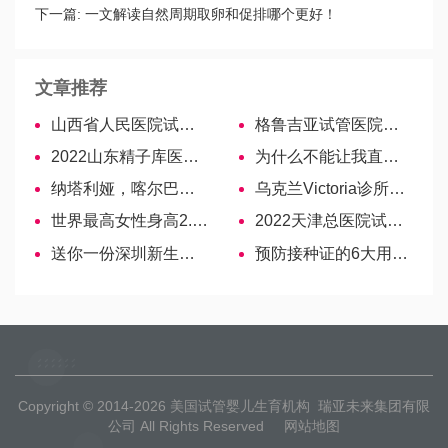
试！
下一篇:
一文解读自然周期取卵和促排哪个更好！
文章推荐
山西省人民医院试管婴儿医生名单，2022助孕成功率排名
格鲁吉亚试管医院三代做得好的只有这4所!
2022山东精子库医院名单公布，供精人工授精流程参考
为什么不能让我直接做美国试管婴儿？
纳塔利娅，喀尔巴阡人类生殖中心的高成功率保障
乌克兰Victoria诊所医生—Atamanchuk Irina Nikolaevna
世界最高女性身高2.15米，让孩子长高真的有技巧！
2022天津总医院试管婴儿医生名单，2022助孕成功率排名
送你一份深圳新生儿社保办理地点清单，赶快收藏
预防接种证的6大用途盘点，入学、入托至关重要！
Copyright © 2014-2026
美国试管婴儿生育机构
瑞亚未来集团有限
公司 All Rights Reserved
网站地图